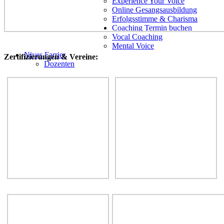
Experience Your Voice
Online Gesangsausbildung
Erfolgsstimme & Charisma
Coaching Termin buchen
Vocal Coaching
Mental Voice
Nives Farrier
Zertifizierungen & Vereine:
Dozenten