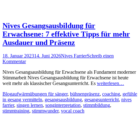
Nives Gesangsausbildung für
Erwachsene: 7 effektive Tipps für mehr
Ausdauer und Präsenz
Posted
Autor
18. Januar 2023
14. Juni 2026
Nives Farrier
Schreib einen
on
Kommentar
Nives Gesangsausbildung für Erwachsene als Fundament moderner
Stimmarbeit Nives Gesangsausbildung für Erwachsene ist heute
weit mehr als klassischer Gesangsunterricht. Es
weiterlesen…
Kategorien
Schlagworte
Blog
aufwärmübungen für sänger
,
bühnenpräsenz
,
coaching
,
gefühle
in gesang vermitteln
,
gesangsausbildung
,
gesangsunterricht
,
nives
farrier
,
singen lernen
,
songinterpretation
,
stimmbildung
,
stimmtraining
,
stimmwunder
,
vocal coach