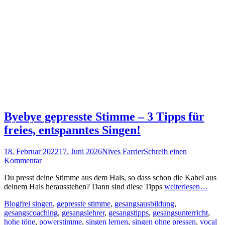
Byebye gepresste Stimme – 3 Tipps für
freies, entspanntes Singen!
Posted
Autor
18. Februar 2022
17. Juni 2026
Nives Farrier
Schreib einen
on
Kommentar
Du presst deine Stimme aus dem Hals, so dass schon die Kabel aus
deinem Hals herausstehen? Dann sind diese Tipps
weiterlesen…
Kategorien
Schlagworte
Blog
frei singen
,
gepresste stimme
,
gesangsausbildung
,
gesangscoaching
,
gesangslehrer
,
gesangstipps
,
gesangsunterricht
,
hohe töne
,
powerstimme
,
singen lernen
,
singen ohne pressen
,
vocal