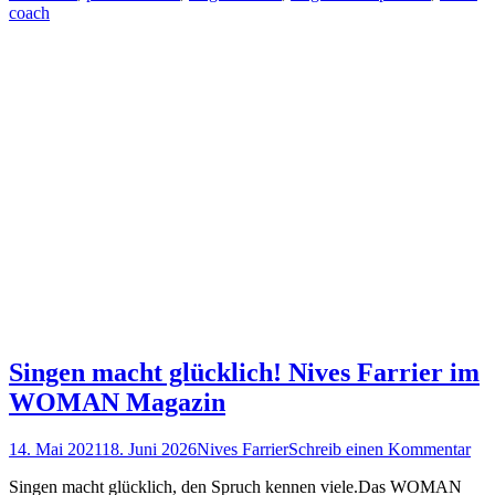
coach
Singen macht glücklich! Nives Farrier im
WOMAN Magazin
Posted
Autor
14. Mai 2021
18. Juni 2026
Nives Farrier
Schreib einen Kommentar
on
Singen macht glücklich, den Spruch kennen viele.Das WOMAN