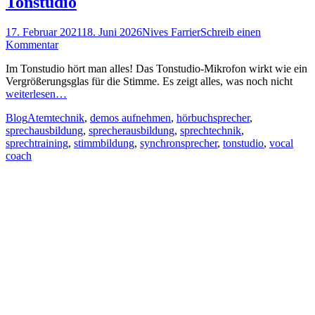
Tonstudio
Posted
Autor
17. Februar 2021
18. Juni 2026
Nives Farrier
Schreib einen
on
Kommentar
Im Tonstudio hört man alles! Das Tonstudio-Mikrofon wirkt wie ein
Vergrößerungsglas für die Stimme. Es zeigt alles, was noch nicht
weiterlesen…
Kategorien
Schlagworte
Blog
Atemtechnik
,
demos aufnehmen
,
hörbuchsprecher
,
sprechausbildung
,
sprecherausbildung
,
sprechtechnik
,
sprechtraining
,
stimmbildung
,
synchronsprecher
,
tonstudio
,
vocal
coach