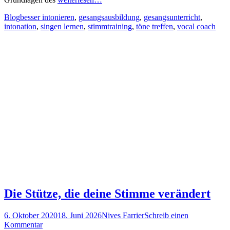
Kategorien
Schlagworte
Blog
besser intonieren
,
gesangsausbildung
,
gesangsunterricht
,
intonation
,
singen lernen
,
stimmtraining
,
töne treffen
,
vocal coach
Die Stütze, die deine Stimme verändert
Posted
Autor
6. Oktober 2020
18. Juni 2026
Nives Farrier
Schreib einen
on
Kommentar