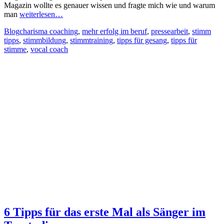
Magazin wollte es genauer wissen und fragte mich wie und warum
man
weiterlesen…
Kategorien
Schlagworte
Blog
charisma coaching
,
mehr erfolg im beruf
,
pressearbeit
,
stimm
tipps
,
stimmbildung
,
stimmtraining
,
tipps für gesang
,
tipps für
stimme
,
vocal coach
6 Tipps für das erste Mal als Sänger im