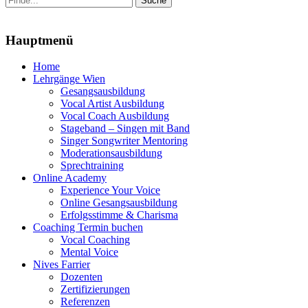
nach:
Menu
Hauptmenü
Zum
Home
Inhalt
Lehrgänge Wien
springen
Gesangsausbildung
Vocal Artist Ausbildung
Vocal Coach Ausbildung
Stageband – Singen mit Band
Singer Songwriter Mentoring
Moderationsausbildung
Sprechtraining
Online Academy
Experience Your Voice
Online Gesangsausbildung
Erfolgsstimme & Charisma
Coaching Termin buchen
Vocal Coaching
Mental Voice
Nives Farrier
Dozenten
Zertifizierungen
Referenzen