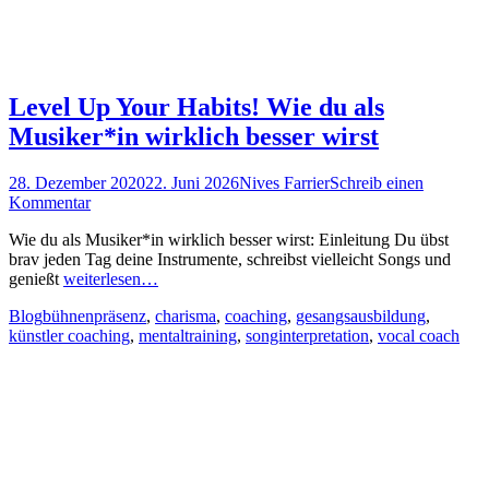
Level Up Your Habits! Wie du als
Musiker*in wirklich besser wirst
Posted
Autor
28. Dezember 2020
22. Juni 2026
Nives Farrier
Schreib einen
on
Kommentar
Wie du als Musiker*in wirklich besser wirst: Einleitung Du übst
brav jeden Tag deine Instrumente, schreibst vielleicht Songs und
genießt
weiterlesen…
Kategorien
Schlagworte
Blog
bühnenpräsenz
,
charisma
,
coaching
,
gesangsausbildung
,
künstler coaching
,
mentaltraining
,
songinterpretation
,
vocal coach