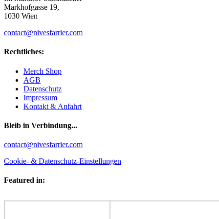
Markhofgasse 19,
1030 Wien
contact@nivesfarrier.com
Rechtliches:
Merch Shop
AGB
Datenschutz
Impressum
Kontakt & Anfahrt
Bleib in Verbindung...
Facebook
YouTube
Instagram
contact@nivesfarrier.com
Cookie- & Datenschutz-Einstellungen
Featured in: