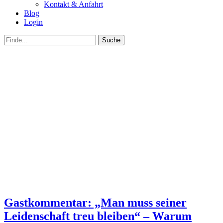
Kontakt & Anfahrt
Blog
Login
bei
Suche
der
nach:
Suche
Gastkommentar: „Man muss seiner
Leidenschaft treu bleiben“ – Warum