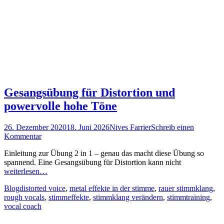
Gesangsübung für Distortion und
powervolle hohe Töne
Posted
Autor
26. Dezember 2020
18. Juni 2026
Nives Farrier
Schreib einen
on
Kommentar
Einleitung zur Übung 2 in 1 – genau das macht diese Übung so
spannend. Eine Gesangsübung für Distortion kann nicht
weiterlesen…
Kategorien
Schlagworte
Blog
distorted voice
,
metal effekte in der stimme
,
rauer stimmklang
,
rough vocals
,
stimmeffekte
,
stimmklang verändern
,
stimmtraining
,
vocal coach