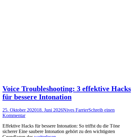
Voice Troubleshooting: 3 effektive Hacks
für bessere Intonation
Posted
Autor
25. Oktober 2020
18. Juni 2026
Nives Farrier
Schreib einen
on
Kommentar
Effektive Hacks für bessere Intonation: So triffst du die Töne
sicherer Eine saubere Intonation gehört zu den wichtigsten
Grundlagen des
weiterlesen…