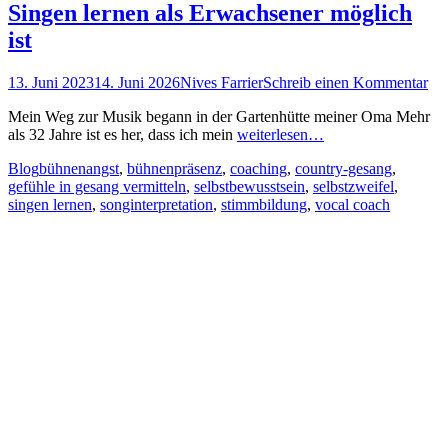
Singen lernen als Erwachsener möglich
ist
Posted
Autor
13. Juni 2023
14. Juni 2026
Nives Farrier
Schreib einen Kommentar
on
Mein Weg zur Musik begann in der Gartenhütte meiner Oma Mehr
als 32 Jahre ist es her, dass ich mein
weiterlesen…
Kategorien
Schlagworte
Blog
bühnenangst
,
bühnenpräsenz
,
coaching
,
country-gesang
,
gefühle in gesang vermitteln
,
selbstbewusstsein
,
selbstzweifel
,
singen lernen
,
songinterpretation
,
stimmbildung
,
vocal coach