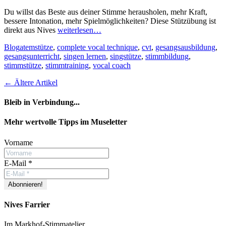
Du willst das Beste aus deiner Stimme herausholen, mehr Kraft,
bessere Intonation, mehr Spielmöglichkeiten? Diese Stützübung ist
direkt aus Nives
weiterlesen…
Kategorien
Schlagworte
Blog
atemstütze
,
complete vocal technique
,
cvt
,
gesangsausbildung
,
gesangsunterricht
,
singen lernen
,
singstütze
,
stimmbildung
,
stimmstütze
,
stimmtraining
,
vocal coach
Post
←
Ältere Artikel
Nabigation
Bleib in Verbindung...
Facebook
YouTube
Instagram
Mehr wertvolle Tipps im Museletter
Vorname
E-Mail
*
Nives Farrier
Im Markhof-Stimmatelier