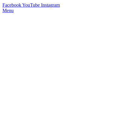
Facebook
YouTube
Instagram
Menu
StimmWunder by Nives Farrier
Stimmtraining und Persönlichkeitsentwicklung in Wien und Online