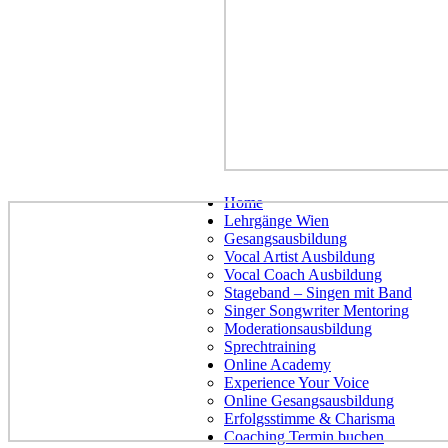
H
Home
s
Lehrgänge Wien
Gesangsausbildung
Vocal Artist Ausbildung
Vocal Coach Ausbildung
Stageband – Singen mit Band
Singer Songwriter Mentoring
Moderationsausbildung
Sprechtraining
Online Academy
Experience Your Voice
Online Gesangsausbildung
Erfolgsstimme & Charisma
Coaching Termin buchen