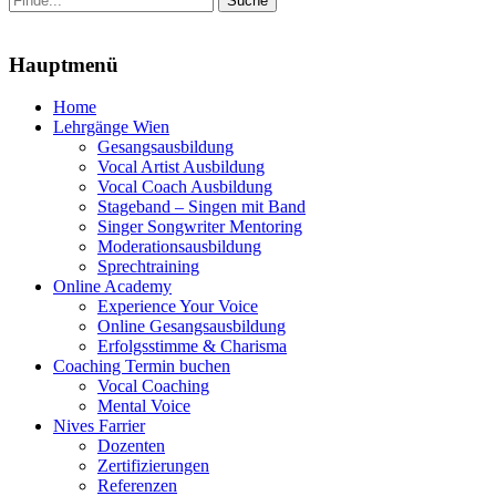
nach:
Menu
Hauptmenü
Zum
Home
Inhalt
Lehrgänge Wien
springen
Gesangsausbildung
Vocal Artist Ausbildung
Vocal Coach Ausbildung
Stageband – Singen mit Band
Singer Songwriter Mentoring
Moderationsausbildung
Sprechtraining
Online Academy
Experience Your Voice
Online Gesangsausbildung
Erfolgsstimme & Charisma
Coaching Termin buchen
Vocal Coaching
Mental Voice
Nives Farrier
Dozenten
Zertifizierungen
Referenzen