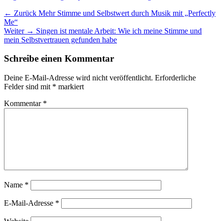
Beitragsnavigation
Vorheriger
← Zurück
Mehr Stimme und Selbstwert durch Musik mit „Perfectly
Beitrag:
Me“
Nächster
Weiter →
Singen ist mentale Arbeit: Wie ich meine Stimme und
Beitrag:
mein Selbstvertrauen gefunden habe
Schreibe einen Kommentar
Deine E-Mail-Adresse wird nicht veröffentlicht.
Erforderliche
Felder sind mit
*
markiert
Kommentar
*
Name
*
E-Mail-Adresse
*