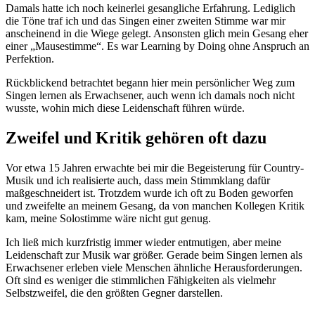
Damals hatte ich noch keinerlei gesangliche Erfahrung. Lediglich
die Töne traf ich und das Singen einer zweiten Stimme war mir
anscheinend in die Wiege gelegt. Ansonsten glich mein Gesang eher
einer „Mausestimme“. Es war Learning by Doing ohne Anspruch an
Perfektion.
Rückblickend betrachtet begann hier mein persönlicher Weg zum
Singen lernen als Erwachsener, auch wenn ich damals noch nicht
wusste, wohin mich diese Leidenschaft führen würde.
Zweifel und Kritik gehören oft dazu
Vor etwa 15 Jahren erwachte bei mir die Begeisterung für Country-
Musik und ich realisierte auch, dass mein Stimmklang dafür
maßgeschneidert ist. Trotzdem wurde ich oft zu Boden geworfen
und zweifelte an meinem Gesang, da von manchen Kollegen Kritik
kam, meine Solostimme wäre nicht gut genug.
Ich ließ mich kurzfristig immer wieder entmutigen, aber meine
Leidenschaft zur Musik war größer. Gerade beim Singen lernen als
Erwachsener erleben viele Menschen ähnliche Herausforderungen.
Oft sind es weniger die stimmlichen Fähigkeiten als vielmehr
Selbstzweifel, die den größten Gegner darstellen.