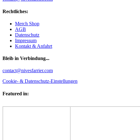
Rechtliches:
Merch Shop
AGB
Datenschutz
Impressum
Kontakt & Anfahrt
Bleib in Verbindung...
Facebook
YouTube
Instagram
contact@nivesfarrier.com
Cookie- & Datenschutz-Einstellungen
Featured in: