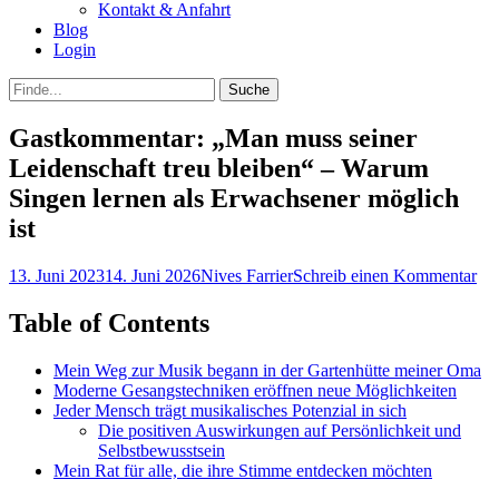
Kontakt & Anfahrt
Blog
Login
bei
Suche
der
nach:
Suche
Gastkommentar: „Man muss seiner
Leidenschaft treu bleiben“ – Warum
Singen lernen als Erwachsener möglich
ist
Posted
Autor
13. Juni 2023
14. Juni 2026
Nives Farrier
Schreib einen Kommentar
on
Table of Contents
Mein Weg zur Musik begann in der Gartenhütte meiner Oma
Moderne Gesangstechniken eröffnen neue Möglichkeiten
Jeder Mensch trägt musikalisches Potenzial in sich
Die positiven Auswirkungen auf Persönlichkeit und
Selbstbewusstsein
Mein Rat für alle, die ihre Stimme entdecken möchten