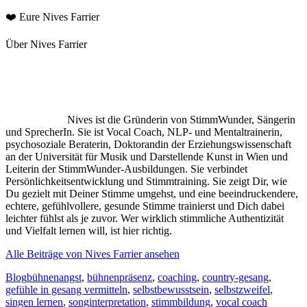
❤️ Eure Nives Farrier
Über Nives Farrier
Nives ist die Gründerin von StimmWunder, Sängerin
und SprecherIn. Sie ist Vocal Coach, NLP- und Mentaltrainerin,
psychosoziale Beraterin, Doktorandin der Erziehungswissenschaft
an der Universität für Musik und Darstellende Kunst in Wien und
Leiterin der StimmWunder-Ausbildungen. Sie verbindet
Persönlichkeitsentwicklung und Stimmtraining. Sie zeigt Dir, wie
Du gezielt mit Deiner Stimme umgehst, und eine beeindruckendere,
echtere, gefühlvollere, gesunde Stimme trainierst und Dich dabei
leichter fühlst als je zuvor. Wer wirklich stimmliche Authentizität
und Vielfalt lernen will, ist hier richtig.
Alle Beiträge von Nives Farrier ansehen
Kategorien
Schlagworte
Blog
bühnenangst
,
bühnenpräsenz
,
coaching
,
country-gesang
,
gefühle in gesang vermitteln
,
selbstbewusstsein
,
selbstzweifel
,
singen lernen
,
songinterpretation
,
stimmbildung
,
vocal coach