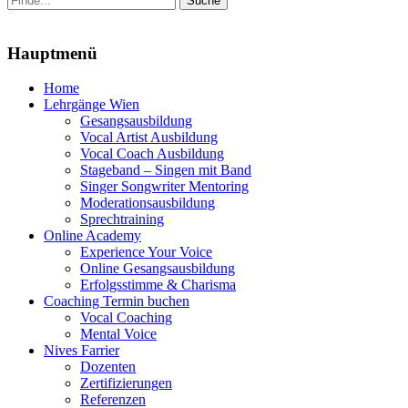
nach:
Menu
Hauptmenü
Zum
Home
Inhalt
Lehrgänge Wien
springen
Gesangsausbildung
Vocal Artist Ausbildung
Vocal Coach Ausbildung
Stageband – Singen mit Band
Singer Songwriter Mentoring
Moderationsausbildung
Sprechtraining
Online Academy
Experience Your Voice
Online Gesangsausbildung
Erfolgsstimme & Charisma
Coaching Termin buchen
Vocal Coaching
Mental Voice
Nives Farrier
Dozenten
Zertifizierungen
Referenzen