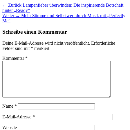
Beitragsnavigation
Vorheriger
← Zurück
Lampenfieber überwinden: Die inspirierende Botschaft
Beitrag:
hinter „Ready“
Nächster
Weiter →
Mehr Stimme und Selbstwert durch Musik mit „Perfectly
Beitrag:
Me“
Schreibe einen Kommentar
Deine E-Mail-Adresse wird nicht veröffentlicht.
Erforderliche
Felder sind mit
*
markiert
Kommentar
*
Name
*
E-Mail-Adresse
*
Website