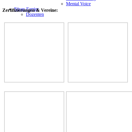
Mental Voice
Nives Farrier
Zertifizierungen & Vereine:
Dozenten