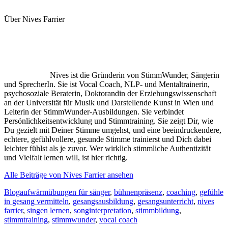
Über Nives Farrier
Nives ist die Gründerin von StimmWunder, Sängerin
und SprecherIn. Sie ist Vocal Coach, NLP- und Mentaltrainerin,
psychosoziale Beraterin, Doktorandin der Erziehungswissenschaft
an der Universität für Musik und Darstellende Kunst in Wien und
Leiterin der StimmWunder-Ausbildungen. Sie verbindet
Persönlichkeitsentwicklung und Stimmtraining. Sie zeigt Dir, wie
Du gezielt mit Deiner Stimme umgehst, und eine beeindruckendere,
echtere, gefühlvollere, gesunde Stimme trainierst und Dich dabei
leichter fühlst als je zuvor. Wer wirklich stimmliche Authentizität
und Vielfalt lernen will, ist hier richtig.
Alle Beiträge von Nives Farrier ansehen
Kategorien
Schlagworte
Blog
aufwärmübungen für sänger
,
bühnenpräsenz
,
coaching
,
gefühle
in gesang vermitteln
,
gesangsausbildung
,
gesangsunterricht
,
nives
farrier
,
singen lernen
,
songinterpretation
,
stimmbildung
,
stimmtraining
,
stimmwunder
,
vocal coach