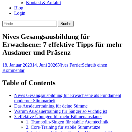
Kontakt & Anfahrt
Blog
Login
bei
Suche
der
nach:
Suche
Nives Gesangsausbildung für
Erwachsene: 7 effektive Tipps für mehr
Ausdauer und Präsenz
Posted
Autor
18. Januar 2023
14. Juni 2026
Nives Farrier
Schreib einen
on
Kommentar
Table of Contents
Nives Gesangsausbildung für Erwachsene als Fundament
moderner Stimmarbeit
Das Ausdauertraining für deine Stimme
Warum Ausdauertraining für Sänger so wichtig ist
3 effektive Übungen für mehr Bühnenausdauer
1. Trampolin-Singen für stabile Atemtechnik
2. Core-Training für stabile Stimmstütze