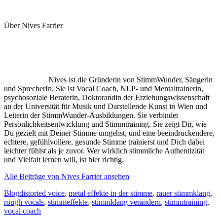
Über Nives Farrier
Nives ist die Gründerin von StimmWunder, Sängerin
und SprecherIn. Sie ist Vocal Coach, NLP- und Mentaltrainerin,
psychosoziale Beraterin, Doktorandin der Erziehungswissenschaft
an der Universität für Musik und Darstellende Kunst in Wien und
Leiterin der StimmWunder-Ausbildungen. Sie verbindet
Persönlichkeitsentwicklung und Stimmtraining. Sie zeigt Dir, wie
Du gezielt mit Deiner Stimme umgehst, und eine beeindruckendere,
echtere, gefühlvollere, gesunde Stimme trainierst und Dich dabei
leichter fühlst als je zuvor. Wer wirklich stimmliche Authentizität
und Vielfalt lernen will, ist hier richtig.
Alle Beiträge von Nives Farrier ansehen
Kategorien
Schlagworte
Blog
distorted voice
,
metal effekte in der stimme
,
rauer stimmklang
,
rough vocals
,
stimmeffekte
,
stimmklang verändern
,
stimmtraining
,
vocal coach