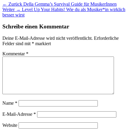
Beitragsnavigation
Vorheriger
← Zurück
Della Gemma’s Survival Guide für MusikerInnen
Nächster
Beitrag:
Weiter →
Level Up Your Habits! Wie du als Musiker*in wirklich
Beitrag:
besser wirst
Schreibe einen Kommentar
Deine E-Mail-Adresse wird nicht veröffentlicht.
Erforderliche
Felder sind mit
*
markiert
Kommentar
*
Name
*
E-Mail-Adresse
*
Website