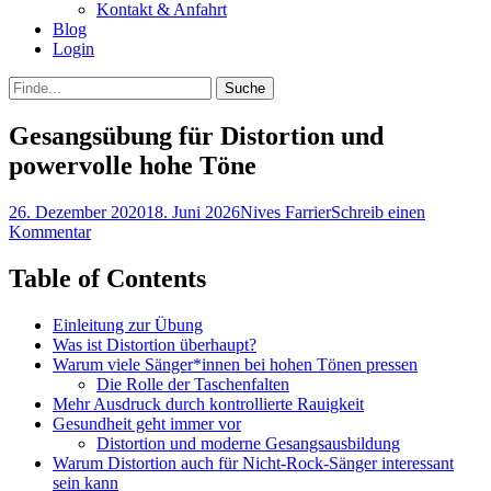
Kontakt & Anfahrt
Blog
Login
bei
Suche
der
nach:
Suche
Gesangsübung für Distortion und
powervolle hohe Töne
Posted
Autor
26. Dezember 2020
18. Juni 2026
Nives Farrier
Schreib einen
on
Kommentar
Table of Contents
Einleitung zur Übung
Was ist Distortion überhaupt?
Warum viele Sänger*innen bei hohen Tönen pressen
Die Rolle der Taschenfalten
Mehr Ausdruck durch kontrollierte Rauigkeit
Gesundheit geht immer vor
Distortion und moderne Gesangsausbildung
Warum Distortion auch für Nicht-Rock-Sänger interessant
sein kann