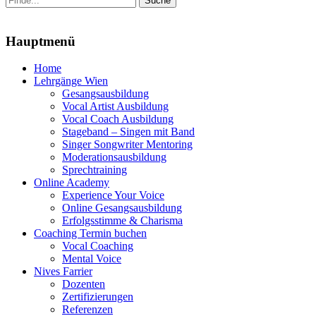
nach:
Menu
Hauptmenü
Zum
Home
Inhalt
Lehrgänge Wien
springen
Gesangsausbildung
Vocal Artist Ausbildung
Vocal Coach Ausbildung
Stageband – Singen mit Band
Singer Songwriter Mentoring
Moderationsausbildung
Sprechtraining
Online Academy
Experience Your Voice
Online Gesangsausbildung
Erfolgsstimme & Charisma
Coaching Termin buchen
Vocal Coaching
Mental Voice
Nives Farrier
Dozenten
Zertifizierungen
Referenzen