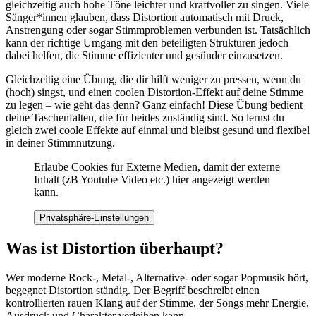
gleichzeitig auch hohe Töne leichter und kraftvoller zu singen. Viele
Sänger*innen glauben, dass Distortion automatisch mit Druck,
Anstrengung oder sogar Stimmproblemen verbunden ist. Tatsächlich
kann der richtige Umgang mit den beteiligten Strukturen jedoch
dabei helfen, die Stimme effizienter und gesünder einzusetzen.
Gleichzeitig eine Übung, die dir hilft weniger zu pressen, wenn du
(hoch) singst, und einen coolen Distortion-Effekt auf deine Stimme
zu legen – wie geht das denn? Ganz einfach! Diese Übung bedient
deine Taschenfalten, die für beides zuständig sind. So lernst du
gleich zwei coole Effekte auf einmal und bleibst gesund und flexibel
in deiner Stimmnutzung.
Erlaube Cookies für Externe Medien, damit der externe
Inhalt (zB Youtube Video etc.) hier angezeigt werden
kann.
Privatsphäre-Einstellungen
Was ist Distortion überhaupt?
Wer moderne Rock-, Metal-, Alternative- oder sogar Popmusik hört,
begegnet Distortion ständig. Der Begriff beschreibt einen
kontrollierten rauen Klang auf der Stimme, der Songs mehr Energie,
Ausdruck und Charakter verleihen kann.