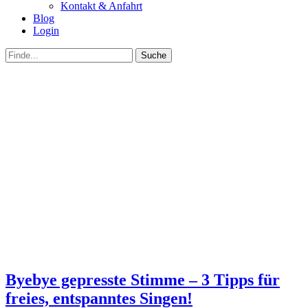
Kontakt & Anfahrt
Blog
Login
bei
Suche
der
nach:
Suche
Byebye gepresste Stimme – 3 Tipps für
freies, entspanntes Singen!