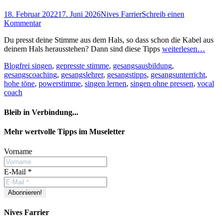
Posted
Autor
18. Februar 2022
17. Juni 2026
Nives Farrier
Schreib einen
on
Kommentar
Du presst deine Stimme aus dem Hals, so dass schon die Kabel aus
deinem Hals herausstehen? Dann sind diese Tipps
weiterlesen…
Kategorien
Schlagworte
Blog
frei singen
,
gepresste stimme
,
gesangsausbildung
,
gesangscoaching
,
gesangslehrer
,
gesangstipps
,
gesangsunterricht
,
hohe töne
,
powerstimme
,
singen lernen
,
singen ohne pressen
,
vocal
coach
Bleib in Verbindung...
Facebook
YouTube
Instagram
Mehr wertvolle Tipps im Museletter
Vorname
E-Mail
*
Nives Farrier