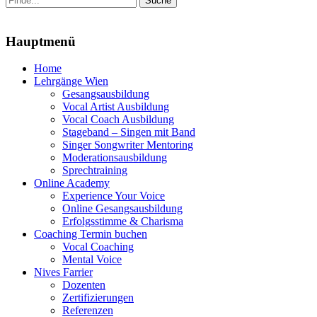
nach:
Menu
Hauptmenü
Zum
Home
Inhalt
Lehrgänge Wien
springen
Gesangsausbildung
Vocal Artist Ausbildung
Vocal Coach Ausbildung
Stageband – Singen mit Band
Singer Songwriter Mentoring
Moderationsausbildung
Sprechtraining
Online Academy
Experience Your Voice
Online Gesangsausbildung
Erfolgsstimme & Charisma
Coaching Termin buchen
Vocal Coaching
Mental Voice
Nives Farrier
Dozenten
Zertifizierungen
Referenzen