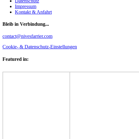
Datenschutz
Impressum
Kontakt & Anfahrt
Bleib in Verbindung...
Facebook
YouTube
Instagram
contact@nivesfarrier.com
Cookie- & Datenschutz-Einstellungen
Featured in: