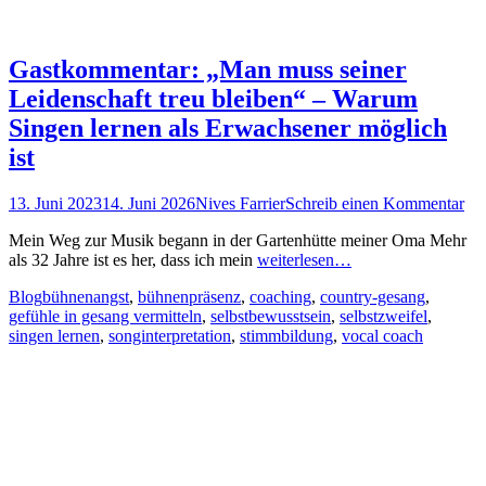
Gastkommentar: „Man muss seiner
Leidenschaft treu bleiben“ – Warum
Singen lernen als Erwachsener möglich
ist
Posted
Autor
13. Juni 2023
14. Juni 2026
Nives Farrier
Schreib einen Kommentar
on
Mein Weg zur Musik begann in der Gartenhütte meiner Oma Mehr
als 32 Jahre ist es her, dass ich mein
weiterlesen…
Kategorien
Schlagworte
Blog
bühnenangst
,
bühnenpräsenz
,
coaching
,
country-gesang
,
gefühle in gesang vermitteln
,
selbstbewusstsein
,
selbstzweifel
,
singen lernen
,
songinterpretation
,
stimmbildung
,
vocal coach