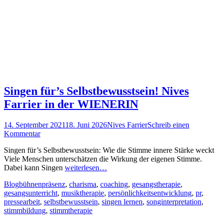
Singen für’s Selbstbewusstsein! Nives
Farrier in der WIENERIN
Posted
Autor
14. September 2021
18. Juni 2026
Nives Farrier
Schreib einen
on
Kommentar
Singen für’s Selbstbewusstsein: Wie die Stimme innere Stärke weckt
Viele Menschen unterschätzen die Wirkung der eigenen Stimme.
Dabei kann Singen
weiterlesen…
Kategorien
Schlagworte
Blog
bühnenpräsenz
,
charisma
,
coaching
,
gesangstherapie
,
gesangsunterricht
,
musiktherapie
,
persönlichkeitsentwicklung
,
pr
,
pressearbeit
,
selbstbewusstsein
,
singen lernen
,
songinterpretation
,
stimmbildung
,
stimmtherapie