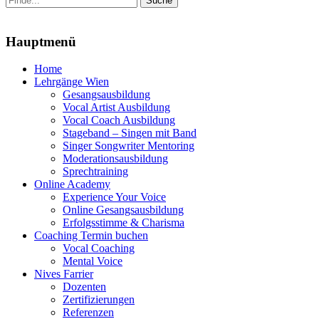
nach:
Menu
Hauptmenü
Zum
Home
Inhalt
Lehrgänge Wien
springen
Gesangsausbildung
Vocal Artist Ausbildung
Vocal Coach Ausbildung
Stageband – Singen mit Band
Singer Songwriter Mentoring
Moderationsausbildung
Sprechtraining
Online Academy
Experience Your Voice
Online Gesangsausbildung
Erfolgsstimme & Charisma
Coaching Termin buchen
Vocal Coaching
Mental Voice
Nives Farrier
Dozenten
Zertifizierungen
Referenzen