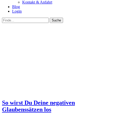
Kontakt & Anfahrt
Blog
Login
bei
Suche
der
nach:
Suche
So wirst Du Deine negativen
Glaubenssätzen los