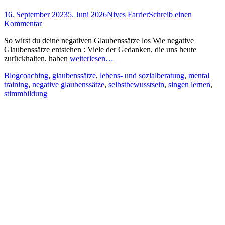
Posted
Autor
16. September 2023
5. Juni 2026
Nives Farrier
Schreib einen
on
Kommentar
So wirst du deine negativen Glaubenssätze los Wie negative
Glaubenssätze entstehen : Viele der Gedanken, die uns heute
zurückhalten, haben
weiterlesen…
Kategorien
Schlagworte
Blog
coaching
,
glaubenssätze
,
lebens- und sozialberatung
,
mental
training
,
negative glaubenssätze
,
selbstbewusstsein
,
singen lernen
,
stimmbildung