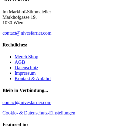
Im Markhof-Stimmatelier
Markhofgasse 19,
1030 Wien
contact@nivesfarrier.com
Rechtliches:
Merch Shop
AGB
Datenschutz
Impressum
Kontakt & Anfahrt
Bleib in Verbindung...
Facebook
YouTube
Instagram
contact@nivesfarrier.com
Cookie- & Datenschutz-Einstellungen
Featured in: