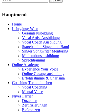
nach:
Menu
Hauptmenü
Zum
Home
Inhalt
Lehrgänge Wien
springen
Gesangsausbildung
Vocal Artist Ausbildung
Vocal Coach Ausbildung
Stageband – Singen mit Band
Singer Songwriter Mentoring
Moderationsausbildung
Sprechtraining
Online Academy
Experience Your Voice
Online Gesangsausbildung
Erfolgsstimme & Charisma
Coaching Termin buchen
Vocal Coaching
Mental Voice
Nives Farrier
Dozenten
Zertifizierungen
Referenzen