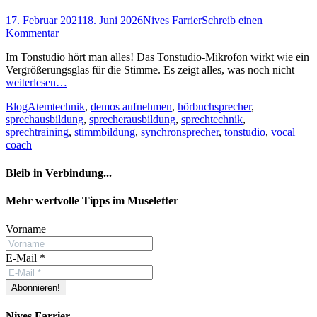
Posted
Autor
17. Februar 2021
18. Juni 2026
Nives Farrier
Schreib einen
on
Kommentar
Im Tonstudio hört man alles! Das Tonstudio-Mikrofon wirkt wie ein
Vergrößerungsglas für die Stimme. Es zeigt alles, was noch nicht
weiterlesen…
Kategorien
Schlagworte
Blog
Atemtechnik
,
demos aufnehmen
,
hörbuchsprecher
,
sprechausbildung
,
sprecherausbildung
,
sprechtechnik
,
sprechtraining
,
stimmbildung
,
synchronsprecher
,
tonstudio
,
vocal
coach
Bleib in Verbindung...
Facebook
YouTube
Instagram
Mehr wertvolle Tipps im Museletter
Vorname
E-Mail
*
Nives Farrier