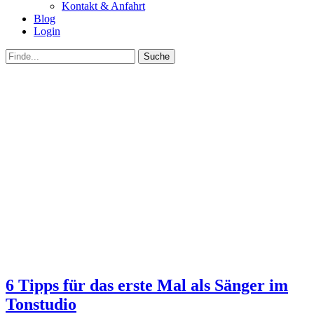
Kontakt & Anfahrt
Blog
Login
bei
Suche
der
nach:
Suche
6 Tipps für das erste Mal als Sänger im
Tonstudio