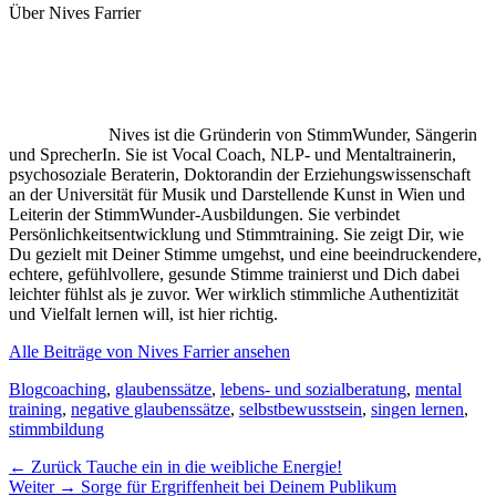
Über Nives Farrier
Nives ist die Gründerin von StimmWunder, Sängerin
und SprecherIn. Sie ist Vocal Coach, NLP- und Mentaltrainerin,
psychosoziale Beraterin, Doktorandin der Erziehungswissenschaft
an der Universität für Musik und Darstellende Kunst in Wien und
Leiterin der StimmWunder-Ausbildungen. Sie verbindet
Persönlichkeitsentwicklung und Stimmtraining. Sie zeigt Dir, wie
Du gezielt mit Deiner Stimme umgehst, und eine beeindruckendere,
echtere, gefühlvollere, gesunde Stimme trainierst und Dich dabei
leichter fühlst als je zuvor. Wer wirklich stimmliche Authentizität
und Vielfalt lernen will, ist hier richtig.
Alle Beiträge von Nives Farrier ansehen
Kategorien
Schlagworte
Blog
coaching
,
glaubenssätze
,
lebens- und sozialberatung
,
mental
training
,
negative glaubenssätze
,
selbstbewusstsein
,
singen lernen
,
stimmbildung
Beitragsnavigation
Vorheriger
← Zurück
Tauche ein in die weibliche Energie!
Nächster
Beitrag:
Weiter →
Sorge für Ergriffenheit bei Deinem Publikum