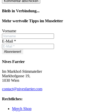
Bleib in Verbindung...
Facebook
YouTube
Instagram
Mehr wertvolle Tipps im Museletter
Vorname
E-Mail
*
Nives Farrier
Im Markhof-Stimmatelier
Markhofgasse 19,
1030 Wien
contact@nivesfarrier.com
Rechtliches:
Merch Shop