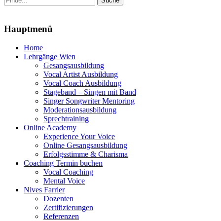
nach:
Menu
Hauptmenü
Zum
Home
Inhalt
Lehrgänge Wien
springen
Gesangsausbildung
Vocal Artist Ausbildung
Vocal Coach Ausbildung
Stageband – Singen mit Band
Singer Songwriter Mentoring
Moderationsausbildung
Sprechtraining
Online Academy
Experience Your Voice
Online Gesangsausbildung
Erfolgsstimme & Charisma
Coaching Termin buchen
Vocal Coaching
Mental Voice
Nives Farrier
Dozenten
Zertifizierungen
Referenzen