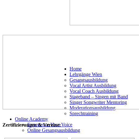
Hoch
Home
scrollen
Lehrgänge Wien
Gesangsausbildung
Vocal Artist Ausbildung
Vocal Coach Ausbildung
Stageband – Singen mit Band
Singer Songwriter Mentoring
Moderationsausbildung
Sprechtraining
Online Academy
Experience Your Voice
Zertifizierungen & Vereine:
Online Gesangsausbildung