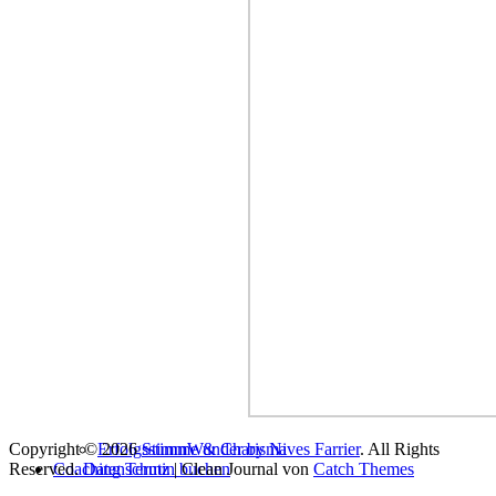
Copyright © 2026
Erfolgsstimme & Charisma
StimmWunder by Nives Farrier
. All Rights
Reserved.
Coaching Termin buchen
Datenschutz
| Clean Journal von
Catch Themes
Vocal Coaching