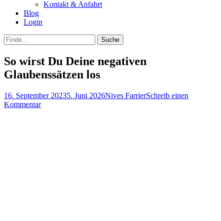
Kontakt & Anfahrt
Blog
Login
bei
Suche
der
nach:
Suche
So wirst Du Deine negativen
Glaubenssätzen los
Posted
Autor
16. September 2023
5. Juni 2026
Nives Farrier
Schreib einen
on
Kommentar