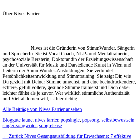
Über Nives Farrier
Nives ist die Gründerin von StimmWunder, Sängerin
und SprecherIn. Sie ist Vocal Coach, NLP- und Mentaltrainerin,
psychosoziale Beraterin, Doktorandin der Erziehungswissenschaft
an der Universität für Musik und Darstellende Kunst in Wien und
Leiterin der StimmWunder-Ausbildungen. Sie verbindet
Persönlichkeitsentwicklung und Stimmtraining. Sie zeigt Dir, wie
Du gezielt mit Deiner Stimme umgehst, und eine beeindruckendere,
echtere, gefühlvollere, gesunde Stimme trainierst und Dich dabei
leichter fühlst als je zuvor. Wer wirklich stimmliche Authentizität
und Vielfalt lernen will, ist hier richtig.
Alle Beiträge von Nives Farrier ansehen
Kategorien
Schlagworte
Blog
gute laune
,
nives farrier
,
popsingle
,
popsong
,
selbstbewustsein
,
singer-songwriter
,
songrelease
Beitragsnavigation
Vorheriger
← Zurück
Nives Gesangsausbildung für Erwachsene: 7 effektive