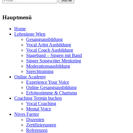
nach:
Menu
Hauptmenü
Zum
Home
Inhalt
Lehrgänge Wien
springen
Gesangsausbildung
Vocal Artist Ausbildung
Vocal Coach Ausbildung
Stageband – Singen mit Band
Singer Songwriter Mentoring
Moderationsausbildung
Sprechtraining
Online Academy
Experience Your Voice
Online Gesangsausbildung
Erfolgsstimme & Charisma
Coaching Termin buchen
Vocal Coaching
Mental Voice
Nives Farrier
Dozenten
Zertifizierungen
Referenzen