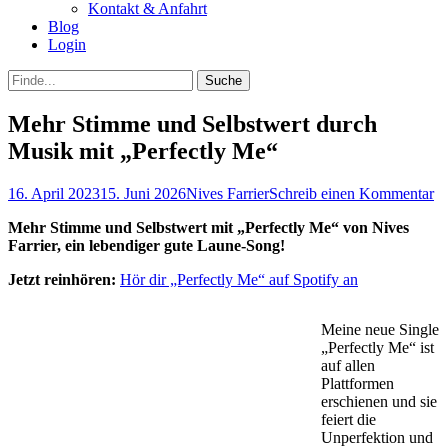
Kontakt & Anfahrt
Blog
Login
bei
Suche
der
nach:
Suche
Mehr Stimme und Selbstwert durch
Musik mit „Perfectly Me“
Posted
Autor
16. April 2023
15. Juni 2026
Nives Farrier
Schreib einen Kommentar
on
Mehr Stimme und Selbstwert mit „Perfectly Me“ von Nives
Farrier, ein lebendiger gute Laune-Song!
Jetzt reinhören:
Hör dir „Perfectly Me“ auf Spotify an
Meine neue Single
„Perfectly Me“ ist
auf allen
Plattformen
erschienen und sie
feiert die
Unperfektion und