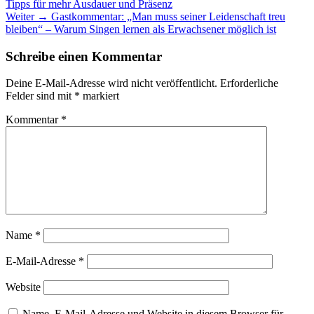
Beitrag:
Tipps für mehr Ausdauer und Präsenz
Nächster
Weiter →
Gastkommentar: „Man muss seiner Leidenschaft treu
Beitrag:
bleiben“ – Warum Singen lernen als Erwachsener möglich ist
Schreibe einen Kommentar
Deine E-Mail-Adresse wird nicht veröffentlicht.
Erforderliche
Felder sind mit
*
markiert
Kommentar
*
Name
*
E-Mail-Adresse
*
Website
Name, E-Mail-Adresse und Website in diesem Browser für