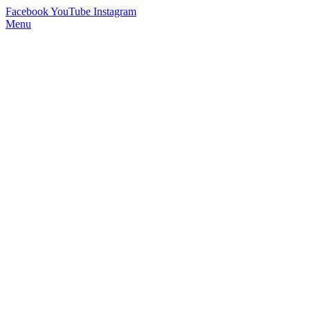
Facebook
YouTube
Instagram
Menu
StimmWunder by Nives Farrier
Stimmtraining und Persönlichkeitsentwicklung in Wien und Online