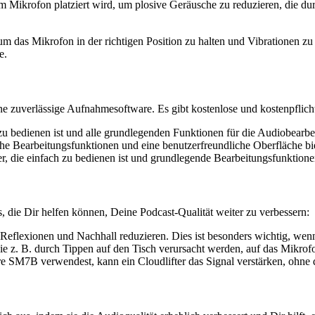
dem Mikrofon platziert wird, um plosive Geräusche zu reduzieren, die d
 um das Mikrofon in der richtigen Position zu halten und Vibrationen
e.
 zuverlässige Aufnahmesoftware. Es gibt kostenlose und kostenpflich
zu bedienen ist und alle grundlegenden Funktionen für die Audiobearbei
che Bearbeitungsfunktionen und eine benutzerfreundliche Oberfläche bie
r, die einfach zu bedienen ist und grundlegende Bearbeitungsfunktionen
 die Dir helfen können, Deine Podcast-Qualität weiter zu verbessern:
e Reflexionen und Nachhall reduzieren. Dies ist besonders wichtig, w
 die z. B. durch Tippen auf den Tisch verursacht werden, auf das Mikro
SM7B verwendest, kann ein Cloudlifter das Signal verstärken, ohne di