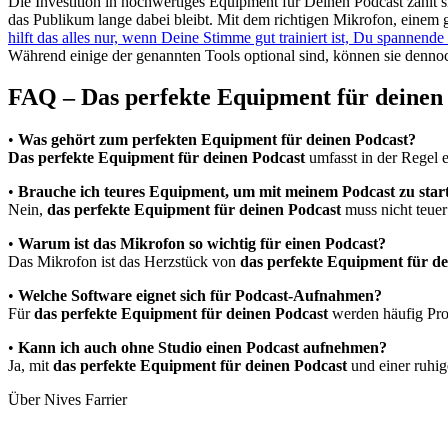
Die Investition in hochwertiges Equipment für Deinen Podcast zahlt si
das Publikum lange dabei bleibt. Mit dem richtigen Mikrofon, einem 
hilft das alles nur, wenn Deine Stimme gut trainiert ist, Du spannen
Während einige der genannten Tools optional sind, können sie denno
FAQ – Das perfekte Equipment für deinen
•
Was gehört zum perfekten Equipment für deinen Podcast?
Das perfekte Equipment für deinen Podcast
umfasst in der Regel 
•
Brauche ich teures Equipment, um mit meinem Podcast zu star
Nein,
das perfekte Equipment für deinen Podcast
muss nicht teuer
•
Warum ist das Mikrofon so wichtig für einen Podcast?
Das Mikrofon ist das Herzstück von
das perfekte Equipment für de
•
Welche Software eignet sich für Podcast-Aufnahmen?
Für
das perfekte Equipment für deinen Podcast
werden häufig Pro
•
Kann ich auch ohne Studio einen Podcast aufnehmen?
Ja, mit
das perfekte Equipment für deinen Podcast
und einer ruhi
Über Nives Farrier