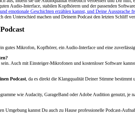
ch aus, indem sie die Audioqualität erheblich verbessert und Dir hilft
guten Audio-Interface, stabilen Kopfhörern und der passenden Software
de und emotionale Geschichten erzählen kannst, und Deine Aussprache f
ch den Unterschied machen und Deinem Podcast den letzten Schliff ver
 Podcast
ein gutes Mikrofon, Kopfhörer, ein Audio-Interface und eine zuverläss
ten?
 sein. Auch mit Einsteiger-Mikrofonen und kostenloser Software kanns
inen Podcast
, da es direkt die Klangqualität Deiner Stimme bestimmt
gramme wie Audacity, GarageBand oder Adobe Audition genutzt, je na
gen Umgebung kannst Du auch zu Hause professionelle Podcast-Aufnah