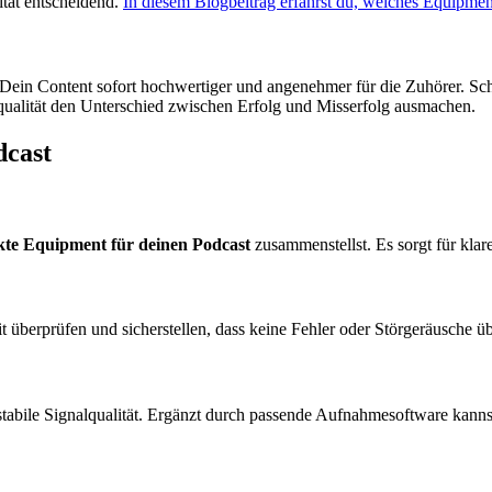
ität entscheidend.
In diesem Blogbeitrag erfährst du, welches Equipmen
 Dein Content sofort hochwertiger und angenehmer für die Zuhörer. Sch
alität den Unterschied zwischen Erfolg und Misserfolg ausmachen.
dcast
kte Equipment für deinen Podcast
zusammenstellst. Es sorgt für kla
überprüfen und sicherstellen, dass keine Fehler oder Störgeräusche ü
tabile Signalqualität. Ergänzt durch passende Aufnahmesoftware kanns