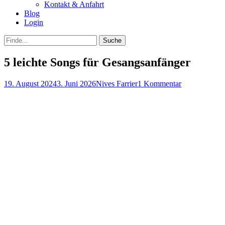
Kontakt & Anfahrt
Blog
Login
bei
Suche
der
nach:
Suche
5 leichte Songs für Gesangsanfänger
Posted
Autor
19. August 2024
3. Juni 2026
Nives Farrier
1 Kommentar
on