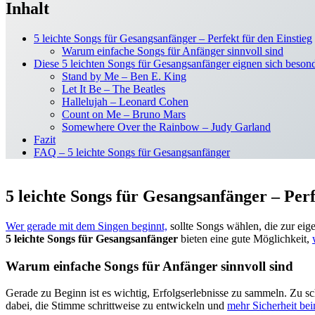
Inhalt
5 leichte Songs für Gesangsanfänger – Perfekt für den Einstieg
Warum einfache Songs für Anfänger sinnvoll sind
Diese 5 leichten Songs für Gesangsanfänger eignen sich besond
Stand by Me – Ben E. King
Let It Be – The Beatles
Hallelujah – Leonard Cohen
Count on Me – Bruno Mars
Somewhere Over the Rainbow – Judy Garland
Fazit
FAQ – 5 leichte Songs für Gesangsanfänger
5 leichte Songs für Gesangsanfänger – Perf
Wer gerade mit dem Singen beginnt,
sollte Songs wählen, die zur eig
5 leichte Songs für Gesangsanfänger
bieten eine gute Möglichkeit,
Warum einfache Songs für Anfänger sinnvoll sind
Gerade zu Beginn ist es wichtig, Erfolgserlebnisse zu sammeln. Zu s
dabei, die Stimme schrittweise zu entwickeln und
mehr Sicherheit be