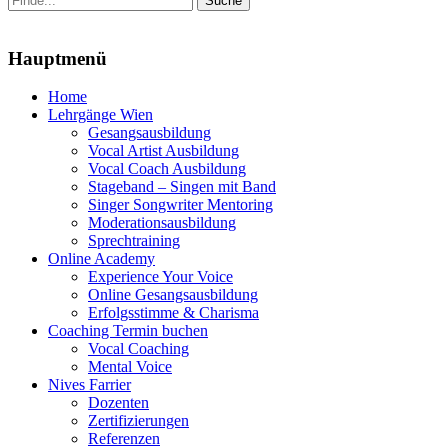
nach:
Menu
Hauptmenü
Zum
Home
Inhalt
Lehrgänge Wien
springen
Gesangsausbildung
Vocal Artist Ausbildung
Vocal Coach Ausbildung
Stageband – Singen mit Band
Singer Songwriter Mentoring
Moderationsausbildung
Sprechtraining
Online Academy
Experience Your Voice
Online Gesangsausbildung
Erfolgsstimme & Charisma
Coaching Termin buchen
Vocal Coaching
Mental Voice
Nives Farrier
Dozenten
Zertifizierungen
Referenzen