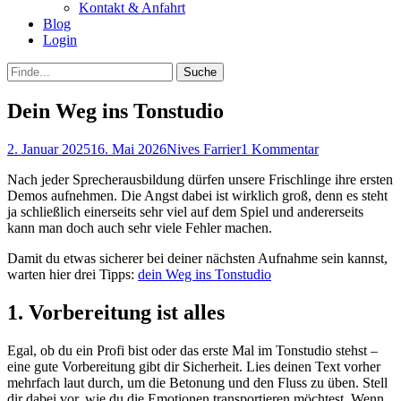
Kontakt & Anfahrt
Blog
Login
bei
Suche
der
nach:
Suche
Dein Weg ins Tonstudio
Posted
Autor
2. Januar 2025
16. Mai 2026
Nives Farrier
1 Kommentar
on
Nach jeder Sprecherausbildung dürfen unsere Frischlinge ihre ersten
Demos aufnehmen. Die Angst dabei ist wirklich groß, denn es steht
ja schließlich einerseits sehr viel auf dem Spiel und andererseits
kann man doch auch sehr viele Fehler machen.
Damit du etwas sicherer bei deiner nächsten Aufnahme sein kannst,
warten hier drei Tipps:
dein Weg ins Tonstudio
1. Vorbereitung ist alles
Egal, ob du ein Profi bist oder das erste Mal im Tonstudio stehst –
eine gute Vorbereitung gibt dir Sicherheit. Lies deinen Text vorher
mehrfach laut durch, um die Betonung und den Fluss zu üben. Stell
dir dabei vor, wie du die Emotionen transportieren möchtest. Wenn