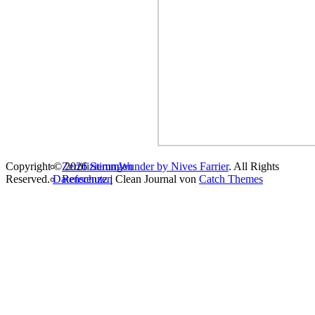
Copyright © 2026
Zertifizierungen
StimmWunder by Nives Farrier
. All Rights
Reserved.
Datenschutz
Referenzen
| Clean Journal von
Catch Themes
Kontakt & Anfahrt
Blog
Login
Du scheinst bereit loszulegen…
Name
E-Mail
Telefonnummer: