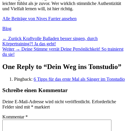
leichter fühlst als je zuvor. Wer wirklich stimmliche Authentizität
und Vielfalt lernen will, ist hier richtig.
Alle Beiträge von Nives Farrier ansehen
Kategorien
Blog
Beitragsnavigation
Vorheriger
← Zurück
Kraftvolle Balladen besser singen, durch
Beitrag:
Körpertraining?! Ja das geht!
Nächster
Weiter →
Deine Stimme verrät Deine Persönlichkeit! So trainierst
Beitrag:
du sie!
One Reply to “Dein Weg ins Tonstudio”
Pingback:
6 Tipps für das erste Mal als Sänger im Tonstudio
Schreibe einen Kommentar
Deine E-Mail-Adresse wird nicht veröffentlicht.
Erforderliche
Felder sind mit
*
markiert
Kommentar
*