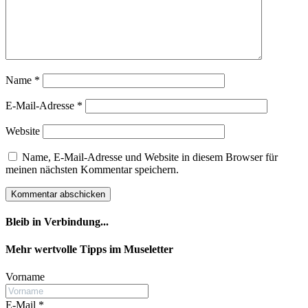
Name
*
E-Mail-Adresse
*
Website
Name, E-Mail-Adresse und Website in diesem Browser für
meinen nächsten Kommentar speichern.
Bleib in Verbindung...
Facebook
YouTube
Instagram
Mehr wertvolle Tipps im Museletter
Vorname
E-Mail
*