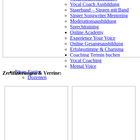
Vocal Coach Ausbildung
Stageband – Singen mit Band
Singer Songwriter Mentoring
Moderationsausbildung
Sprechtraining
Online Academy
Experience Your Voice
Online Gesangsausbildung
Erfolgsstimme & Charisma
Coaching Termin buchen
Vocal Coaching
Mental Voice
Nives Farrier
Zertifizierungen & Vereine:
Dozenten