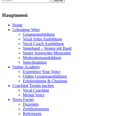
nach:
Menu
Hauptmenü
Zum
Home
Inhalt
Lehrgänge Wien
springen
Gesangsausbildung
Vocal Artist Ausbildung
Vocal Coach Ausbildung
Stageband – Singen mit Band
Singer Songwriter Mentoring
Moderationsausbildung
Sprechtraining
Online Academy
Experience Your Voice
Online Gesangsausbildung
Erfolgsstimme & Charisma
Coaching Termin buchen
Vocal Coaching
Mental Voice
Nives Farrier
Dozenten
Zertifizierungen
Referenzen