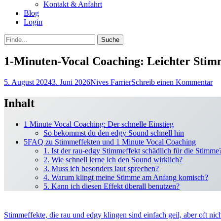
Kontakt & Anfahrt
Blog
Login
bei
Suche
der
nach:
Suche
1-Minuten-Vocal Coaching: Leichter Stim
Posted
Autor
5. August 2024
3. Juni 2026
Nives Farrier
Schreib einen Kommentar
on
Inhalt
1 Minute Vocal Coaching: Der schnelle Einstieg
So bekommst du den edgy Sound schnell hin
5FAQ zu Stimmeffekten und 1 Minute Vocal Coaching
1. Ist der rau-edgy Stimmeffekt schädlich für die Stimme
2. Wie schnell lerne ich den Sound wirklich?
3. Muss ich besonders laut sprechen?
4. Warum klingt meine Stimme am Anfang komisch?
5. Kann ich diesen Effekt überall benutzen?
Stimmeffekte, die rau und edgy klingen sind einfach geil, aber oft nich