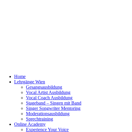
Hoch
Home
scrollen
Lehrgänge Wien
Gesangsausbildung
Vocal Artist Ausbildung
Vocal Coach Ausbildung
Stageband – Singen mit Band
Singer Songwriter Mentoring
Moderationsausbildung
Sprechtraining
Online Academy
Experience Your Voice