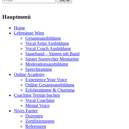
nach:
Menu
Hauptmenü
Zum
Home
Inhalt
Lehrgänge Wien
springen
Gesangsausbildung
Vocal Artist Ausbildung
Vocal Coach Ausbildung
Stageband – Singen mit Band
Singer Songwriter Mentoring
Moderationsausbildung
Sprechtraining
Online Academy
Experience Your Voice
Online Gesangsausbildung
Erfolgsstimme & Charisma
Coaching Termin buchen
Vocal Coaching
Mental Voice
Nives Farrier
Dozenten
Zertifizierungen
Referenzen