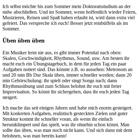
Ich selbst möchte bis zum Sommer mein Doktoratsstudium an der
mdw abschließen. Und im Sommer, wenn hoffentlich wieder Feiern,
Musizieren, Reisen und Spaß haben erlaubt ist, wird dann extra viel
gefeiert. Das verspreche ich euch! Besser jetzt reinbüffeln als im
Sommer.
Üben üben üben
Ein Musiker lernt nie aus, es gibt immer Potential nach oben:
Skalen, Geschwindigkeit, Rhythmus, Sound, usw. Am besten ihr
macht euch ein Übungstagebuch, in dem für jeden Tag ein paar
Aufgaben notiert sind. Das könnte z.B. so aussehen: Metronom an
und 20 min Bb Dur Skala üben, immer schneller werden; dann 20
min Gehörschulung: ihr spielt oder singt Songs nach; dann
Rhythmusübung und zum Schluss belohnt ihr euch mit freier
Improvisation. So könnt ihr sichergehen, dass ihr euch jeden Tag
steigert.
Ich mache das seit einigen Jahren und habe mich enorm gesteigert.
Mit konkreten Aufgaben, realistisch gesteckten Zielen und guter
Struktur kommt ihr schneller voran, als wenn ihr einfach
herumklimpert und das spielt, was ihr ohnehin schon könnt. Man
sollte das üben, was man noch nicht kann. Und sich dann mit dem
belohnen, was man bereits kann!