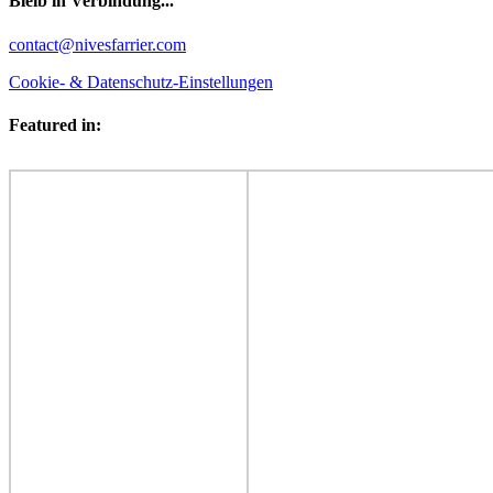
Bleib in Verbindung...
Facebook
YouTube
Instagram
contact@nivesfarrier.com
Cookie- & Datenschutz-Einstellungen
Featured in: