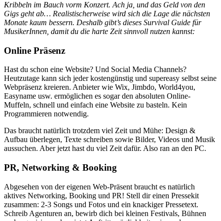
Kribbeln im Bauch vorm Konzert. Ach ja, und das Geld von den
Gigs geht ab… Realistischerweise wird sich die Lage die nächsten
Monate kaum bessern. Deshalb gibt’s dieses Survival Guide für
MusikerInnen, damit du die harte Zeit sinnvoll nutzen kannst:
Online Präsenz
Hast du schon eine Website? Und Social Media Channels?
Heutzutage kann sich jeder kostengünstig und supereasy selbst seine
Webpräsenz kreieren. Anbieter wie Wix, Jimbdo, World4you,
Easyname usw. ermöglichen es sogar den absoluten Online-
Muffeln, schnell und einfach eine Website zu basteln. Kein
Programmieren notwendig.
Das braucht natürlich trotzdem viel Zeit und Mühe: Design &
Aufbau überlegen, Texte schreiben sowie Bilder, Videos und Musik
aussuchen. Aber jetzt hast du viel Zeit dafür. Also ran an den PC.
PR, Networking & Booking
Abgesehen von der eigenen Web-Präsent braucht es natürlich
aktives Networking, Booking und PR! Stell dir einen Pressekit
zusammen: 2-3 Songs und Fotos und ein knackiger Pressetext.
Schreib Agenturen an, bewirb dich bei kleinen Festivals, Bühnen