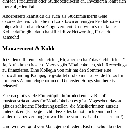
einfach ProducerIn oder StudiobetreiberIn an. Investieren lohnt sich
hier auf jeden Fall.
Andererseits kannst du dir auch als Studiomusikerin Geld
dazuverdienen. Ich habe im Lockdown an einigen Produktionen
mitgewirkt und auch so Gage verdient. Und wenn’s mal keine
Kohle dafür gibt, dann habt ihr PR & Networking für euch
gemacht!
Management & Kohle
Jetzt denkt ihr euch vielleicht: „Eh, aber ich hab’ das Geld nicht…“.
Ja, Aufnahmen kosten. Aber es gibt Möglichkeiten, sich Recordings
zu finanzieren. Eine Kollegin von mir hat den Sommer eine
Crowdfunding-Kampagne gestartet und damit Tausende Euros für
ihr neues Album eingenommen. Die ersten Songs sind bereits
released!
Ebenso gibt’s viele Fördertöpfe: informiert euch z.B. auf
musicaustria.at, was für Möglichkeiten es gibt. Abgesehen davon
gibt es zahlreiche Förderungsstellen, die MusikerInnnen zurzeit
unterstützen (Ich sage nicht, dass alles fair ist – ich kann nichts
ändern – aber verhungern wird keine von uns. Und das ist schön!).
Und weil wir grad von Management reden: Bist du schon bei der