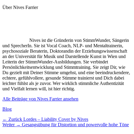
Über Nives Farrier
Nives ist die Gründerin von StimmWunder, Sängerin
und SprecherIn. Sie ist Vocal Coach, NLP- und Mentaltrainerin,
psychosoziale Beraterin, Doktorandin der Erziehungswissenschaft
an der Universität für Musik und Darstellende Kunst in Wien und
Leiterin der StimmWunder-Ausbildungen. Sie verbindet
Persönlichkeitsentwicklung und Stimmtraining. Sie zeigt Dir, wie
Du gezielt mit Deiner Stimme umgehst, und eine beeindruckendere,
echtere, gefühlvollere, gesunde Stimme trainierst und Dich dabei
leichter fühlst als je zuvor. Wer wirklich stimmliche Authentizität
und Vielfalt lernen will, ist hier richtig.
Alle Beiträge von Nives Farrier ansehen
Kategorien
Blog
Beitragsnavigation
Vorheriger
← Zurück
Lordes – Liability Cover by Nives
Nächster
Beitrag:
Weiter →
Gesangsübung für Distortion und powervolle hohe Töne
Beitrag: