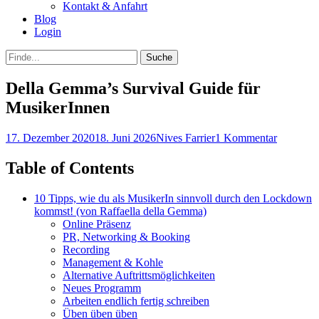
Kontakt & Anfahrt
Blog
Login
bei
Suche
der
nach:
Suche
Della Gemma’s Survival Guide für
MusikerInnen
Posted
Autor
17. Dezember 2020
18. Juni 2026
Nives Farrier
1 Kommentar
on
Table of Contents
10 Tipps, wie du als MusikerIn sinnvoll durch den Lockdown
kommst! (von Raffaella della Gemma)
Online Präsenz
PR, Networking & Booking
Recording
Management & Kohle
Alternative Auftrittsmöglichkeiten
Neues Programm
Arbeiten endlich fertig schreiben
Üben üben üben