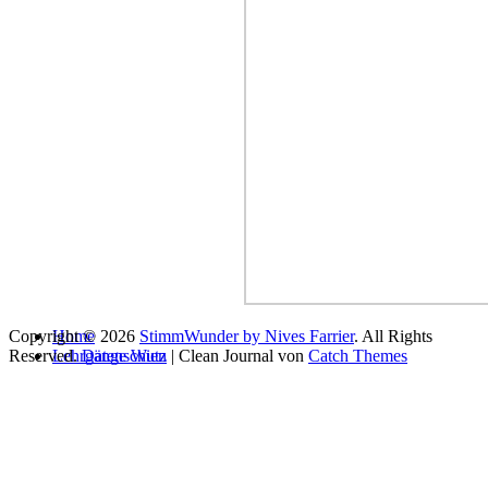
Copyright © 2026
Home
StimmWunder by Nives Farrier
. All Rights
Reserved.
Lehrgänge Wien
Datenschutz
| Clean Journal von
Catch Themes
Gesangsausbildung
Vocal Artist Ausbildung
Vocal Coach Ausbildung
Stageband – Singen mit Band
Singer Songwriter Mentoring
Moderationsausbildung