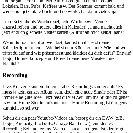
und organisiere schon jetzt Auftrittsmöglichkeiten in coolen
Lokalen, Bars, Pubs, Kaffees usw. Der Sommer kommt bald und
wer schon jetzt aktiv bucht und networkt, hat dann viele Gigs!
Tipp: Setze dir als Wochenziel, jede Woche zwei Venues
anzuschreiben und notiere alles im Kalender! …und macht euch
jetzt endlich g’scheite Visitenkarten (Aufruf an mich selbst, haha)
Wenn du noch nicht so weit bist, kannst du dir jetzt deine
Künstlerfigur kreieren: Wie heißt dein Künstlername? Wie und wo
trittst du auf und wie präsentierst und kleidest du dich dafür? Entwirf
Logo, Bühnenkonzepte und kreiert deine neue MusikerInnen-
Identität!
Recording
Live-Konzerte sind verboten… aber Recordings sind erlaubt! Es
muss ja kein ganzes Album sein, doch eine neue Single oder EP ist
immer eine gute Idee. Jetzt hast du viel Zeit, um ins Studio zu gehen
bzw. im Home Studio aufzunehmen. Home Recording ist übrigens
gar nicht so schwer.
Schau dir ein paar Youtube-Videos an, besorg dir ein DAW (z.B.
Logic, Audacity, ProTools, Garage Band usw.), ein kleines
Recording Set und leg los. Wem das zu anstrengend ist, der fragt