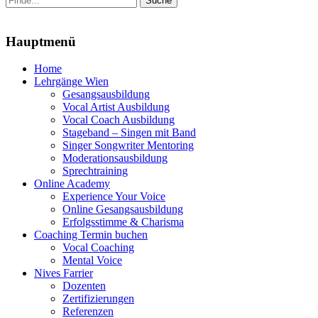
nach:
Menu
Hauptmenü
Zum
Home
Inhalt
Lehrgänge Wien
springen
Gesangsausbildung
Vocal Artist Ausbildung
Vocal Coach Ausbildung
Stageband – Singen mit Band
Singer Songwriter Mentoring
Moderationsausbildung
Sprechtraining
Online Academy
Experience Your Voice
Online Gesangsausbildung
Erfolgsstimme & Charisma
Coaching Termin buchen
Vocal Coaching
Mental Voice
Nives Farrier
Dozenten
Zertifizierungen
Referenzen