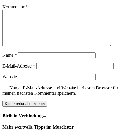
Kommentar
*
Name
*
E-Mail-Adresse
*
Website
Name, E-Mail-Adresse und Website in diesem Browser für
meinen nächsten Kommentar speichern.
Bleib in Verbindung...
Facebook
YouTube
Instagram
Mehr wertvolle Tipps im Museletter