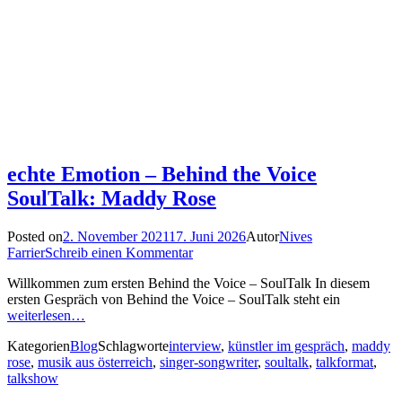
echte Emotion – Behind the Voice
SoulTalk: Maddy Rose
Posted on
2. November 2021
17. Juni 2026
Autor
Nives
Farrier
Schreib einen Kommentar
Willkommen zum ersten Behind the Voice – SoulTalk In diesem
ersten Gespräch von Behind the Voice – SoulTalk steht ein
weiterlesen…
Kategorien
Blog
Schlagworte
interview
,
künstler im gespräch
,
maddy
rose
,
musik aus österreich
,
singer-songwriter
,
soultalk
,
talkformat
,
talkshow