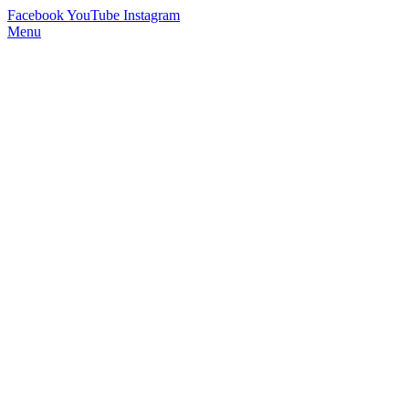
Facebook
YouTube
Instagram
Menu
StimmWunder by Nives Farrier
Stimmtraining und Persönlichkeitsentwicklung in Wien und Online