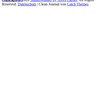
Reserved.
Datenschutz
| Clean Journal von
Catch Themes
Home
Lehrgänge Wien
Gesangsausbildung
Vocal Artist Ausbildung
Vocal Coach Ausbildung
Stageband – Singen mit Band
Singer Songwriter Mentoring
Moderationsausbildung
Sprechtraining
Online Academy
Experience Your Voice
Online Gesangsausbildung
Erfolgsstimme & Charisma
Coaching Termin buchen
Vocal Coaching
Mental Voice
Nives Farrier
Dozenten
Zertifizierungen
Referenzen
Kontakt & Anfahrt
Blog
Login