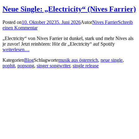
Neue Single: „Electricity“ (Nives Farrier)
Posted on
10. Oktober 2023
5. Juni 2026
Autor
Nives Farrier
Schreib
einen Kommentar
„Electricity“ von Nives Farrier ist dunkel, stark und mehr Nives als
je zuvor! Jetzt reinhören: Hör dir „Electricity“ auf Spotify
weiterlesen…
Kategorien
Blog
Schlagworte
musik aus österreich
,
neue single
,
pophit
,
popsong
,
singer songwriter
,
single release