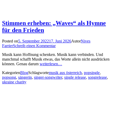
Stimmen erheben: „Waves“ als Hymne
für den Frieden
Posted on
5. September 2022
17. Juni 2026
Autor
Nives
Farrier
Schreib einen Kommentar
Musik kann Hoffnung schenken. Musik kann verbinden. Und
manchmal schafft Musik etwas, das Worte allein nicht ausdrücken
können. Genau darum
weiterlesen…
Kategorien
Blog
Schlagworte
musik aus österreich
,
popsingle
,
popsong
,
sängerin
,
singer-songwriter
,
single release
,
songrelease
,
ukraine charity