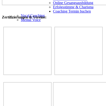
Online Gesangsausbildung
Erfolgsstimme & Charisma
Coaching Termin buchen
Vocal Coaching
Zertifizierungen & Vereine:
Mental Voice