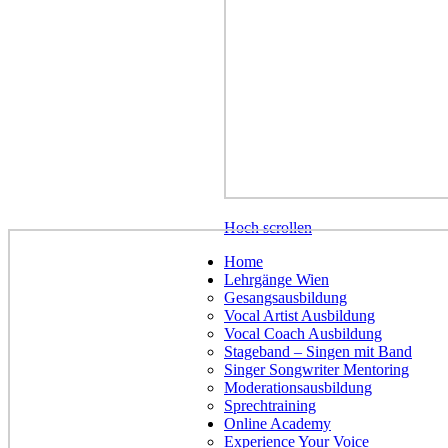
Hoch scrollen
Home
Lehrgänge Wien
Gesangsausbildung
Vocal Artist Ausbildung
Vocal Coach Ausbildung
Stageband – Singen mit Band
Singer Songwriter Mentoring
Moderationsausbildung
Sprechtraining
Online Academy
Experience Your Voice