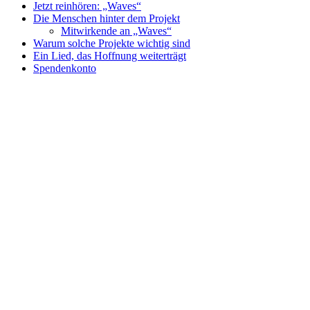
Jetzt reinhören: „Waves“
Die Menschen hinter dem Projekt
Mitwirkende an „Waves“
Warum solche Projekte wichtig sind
Ein Lied, das Hoffnung weiterträgt
Spendenkonto