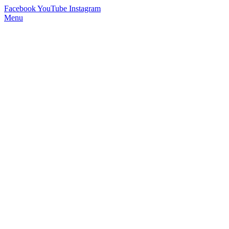
Facebook
YouTube
Instagram
Menu
StimmWunder by Nives Farrier
Stimmtraining und Persönlichkeitsentwicklung in Wien und Online