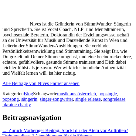
Nives ist die Gründerin von StimmWunder, Sängerin
und SprecherIn. Sie ist Vocal Coach, NLP- und Mentaltrainerin,
psychosoziale Beraterin, Doktorandin der Erziehungswissenschaft
an der Universität für Musik und Darstellende Kunst in Wien und
Leiterin der StimmWunder-Ausbildungen. Sie verbindet
Persönlichkeitsentwicklung und Stimmtraining. Sie zeigt Dir, wie
Du gezielt mit Deiner Stimme umgehst, und eine beeindruckendere,
echtere, gefühlvollere, gesunde Stimme trainierst und Dich dabei
leichter fühlst als je zuvor. Wer wirklich stimmliche Authentizität
und Vielfalt lernen will, ist hier richtig.
Alle Beiträge von Nives Farrier ansehen
Kategorien
Blog
Schlagworte
musik aus österreich
,
popsingle
,
popsong
,
sängerin
,
singer-songwriter
,
single release
,
songrelease
,
ukraine charity
Beitragsnavigation
← Zurück
Vorheriger Beitrag:
Stockt dir der Atem vor Auftritten?
Trainiere diese 3 Atemübungen für die Stimme.