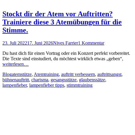
Stockt dir der Atem vor Auftritten?
Trainiere diese 3 Atemübungen für die
Stimme.
Posted
Autor
23. Juli 2022
17. Juni 2026
Nives Farrier
1 Kommentar
on
Du hast dich für einen Vortrag oder ein Konzert perfekt vorbereitet.
Die Texte sind einstudiert, du möchtest wirklich etwas „geben“,
weiterlesen…
Kategorien
Schlagworte
Blog
atemstütze
,
Atemtraining
,
auftritt verbessern
,
auftrittsangst
,
bühnenauftritt
,
charisma
,
gesangsstütze
,
glaubenssätze
,
lampenfieber
,
lampenfieber tipps
,
stimmtraining