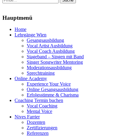
nach:
Menu
Hauptmenü
Zum
Home
Inhalt
Lehrgänge Wien
springen
Gesangsausbildung
Vocal Artist Ausbildung
Vocal Coach Ausbildung
Stageband – Singen mit Band
Singer Songwriter Mentoring
Moderationsausbildung
Sprechtraining
Online Academy
Experience Your Voice
Online Gesangsausbildung
Erfolgsstimme & Charisma
Coaching Termin buchen
Vocal Coaching
Mental Voice
Nives Farrier
Dozenten
Zertifizierungen
Referenzen