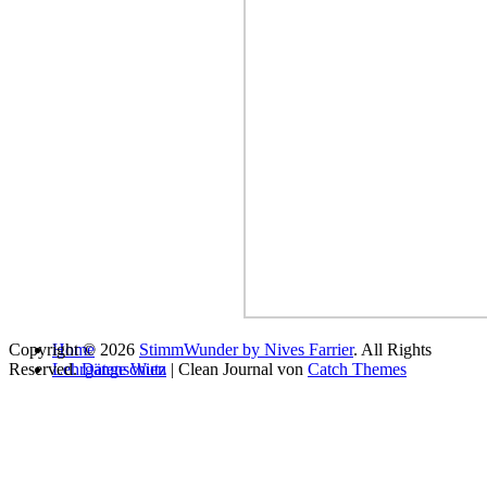
Copyright © 2026
Home
StimmWunder by Nives Farrier
. All Rights
Reserved.
Lehrgänge Wien
Datenschutz
| Clean Journal von
Catch Themes
Gesangsausbildung
Vocal Artist Ausbildung
Vocal Coach Ausbildung
Stageband – Singen mit Band
Singer Songwriter Mentoring
Moderationsausbildung