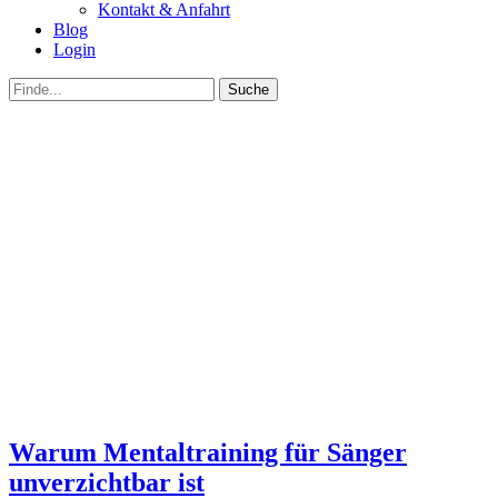
Kontakt & Anfahrt
Blog
Login
bei
Suche
der
nach:
Suche
Warum Mentaltraining für Sänger
unverzichtbar ist