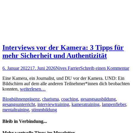
Interviews vor der Kamera: 3 Tipps für
mehr Sicherheit und Authentizität
Posted
Autor
6. Januar 2022
17. Juni 2026
Nives Farrier
Schreib einen Kommentar
on
Eine Kamera, ein Journalist, und DU vor der Kamera. UND: Ein
Bildschirm auf dem alle anderen Teilnehmer*innen dich beobachten
konnten,
weiterlesen…
Kategorien
Schlagworte
Blog
bühnenpräsenz
,
charisma
,
coaching
,
gesangsausbildung
,
gesangsunterricht
,
interviewtraining
,
kameratraining
,
lampenfieber
,
mentaltraining
,
stimmbildung
Bleib in Verbindung...
Facebook
YouTube
Instagram
Mehr wertvolle Tipps im Museletter