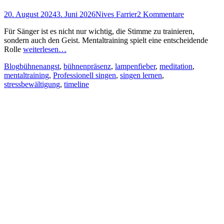
Posted
Autor
20. August 2024
3. Juni 2026
Nives Farrier
2 Kommentare
on
Für Sänger ist es nicht nur wichtig, die Stimme zu trainieren,
sondern auch den Geist. Mentaltraining spielt eine entscheidende
Rolle
weiterlesen…
Kategorien
Schlagworte
Blog
bühnenangst
,
bühnenpräsenz
,
lampenfieber
,
meditation
,
mentaltraining
,
Professionell singen
,
singen lernen
,
stressbewältigung
,
timeline