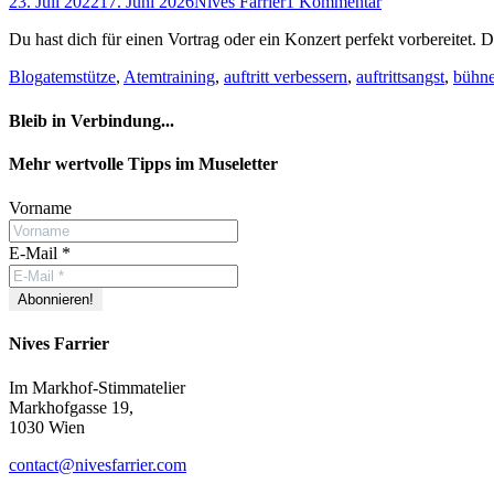
Posted
Autor
23. Juli 2022
17. Juni 2026
Nives Farrier
1 Kommentar
on
Du hast dich für einen Vortrag oder ein Konzert perfekt vorbereitet. 
Kategorien
Schlagworte
Blog
atemstütze
,
Atemtraining
,
auftritt verbessern
,
auftrittsangst
,
bühne
Bleib in Verbindung...
Facebook
YouTube
Instagram
Mehr wertvolle Tipps im Museletter
Vorname
E-Mail
*
Nives Farrier
Im Markhof-Stimmatelier
Markhofgasse 19,
1030 Wien
contact@nivesfarrier.com