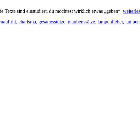
Die Texte sind einstudiert, du möchtest wirklich etwas „geben“,
weiterl
nauftritt
,
charisma
,
gesangsstütze
,
glaubenssätze
,
lampenfieber
,
lampenf