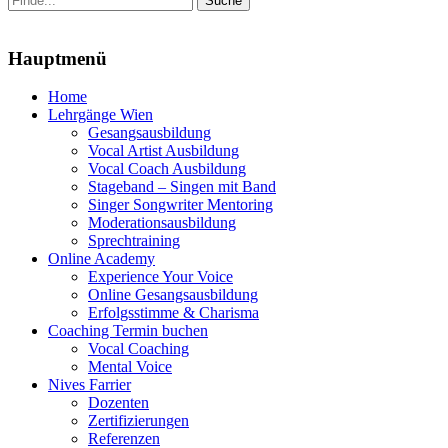
nach:
Menu
Hauptmenü
Zum
Home
Inhalt
Lehrgänge Wien
springen
Gesangsausbildung
Vocal Artist Ausbildung
Vocal Coach Ausbildung
Stageband – Singen mit Band
Singer Songwriter Mentoring
Moderationsausbildung
Sprechtraining
Online Academy
Experience Your Voice
Online Gesangsausbildung
Erfolgsstimme & Charisma
Coaching Termin buchen
Vocal Coaching
Mental Voice
Nives Farrier
Dozenten
Zertifizierungen
Referenzen