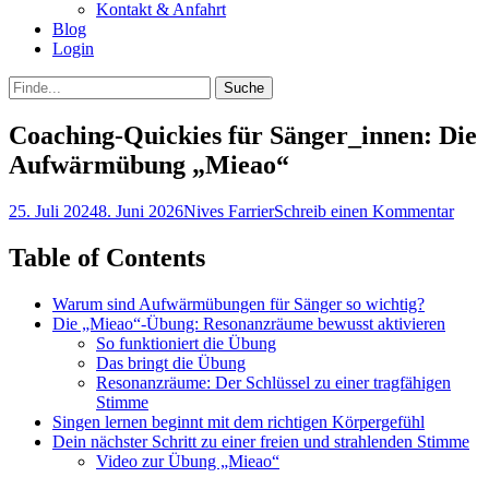
Kontakt & Anfahrt
Blog
Login
bei
Suche
der
nach:
Suche
Coaching-Quickies für Sänger_innen: Die
Aufwärmübung „Mieao“
Posted
Autor
25. Juli 2024
8. Juni 2026
Nives Farrier
Schreib einen Kommentar
on
Table of Contents
Warum sind Aufwärmübungen für Sänger so wichtig?
Die „Mieao“-Übung: Resonanzräume bewusst aktivieren
So funktioniert die Übung
Das bringt die Übung
Resonanzräume: Der Schlüssel zu einer tragfähigen
Stimme
Singen lernen beginnt mit dem richtigen Körpergefühl
Dein nächster Schritt zu einer freien und strahlenden Stimme
Video zur Übung „Mieao“