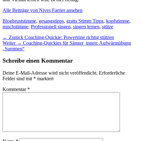
Alle Beiträge von Nives Farrier ansehen
Kategorien
Schlagworte
Blog
bruststimme
,
gesangstipps
,
gratis Stimm Tipps
,
kopfstimme
,
mischstimme
,
Professionell singen
,
singen lernen
,
stütze
Beitragsnavigation
Vorheriger
← Zurück
Coaching-Quickie: Powertöne richtig stützen
Nächster
Beitrag:
Weiter →
Coaching-Quickies für Sänger_innen: Aufwärmübung
Beitrag:
„Summen“
Schreibe einen Kommentar
Deine E-Mail-Adresse wird nicht veröffentlicht.
Erforderliche
Felder sind mit
*
markiert
Kommentar
*