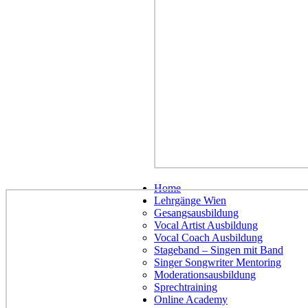
Home
Lehrgänge Wien
Gesangsausbildung
Vocal Artist Ausbildung
Vocal Coach Ausbildung
Stageband – Singen mit Band
Singer Songwriter Mentoring
Moderationsausbildung
Sprechtraining
Online Academy