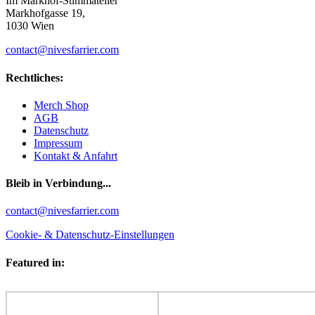
Im Markhof-Stimmatelier
Markhofgasse 19,
1030 Wien
contact@nivesfarrier.com
Rechtliches:
Merch Shop
AGB
Datenschutz
Impressum
Kontakt & Anfahrt
Bleib in Verbindung...
Facebook
YouTube
Instagram
contact@nivesfarrier.com
Cookie- & Datenschutz-Einstellungen
Featured in:
H
s