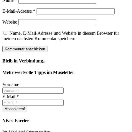
Name
*
E-Mail-Adresse
*
Website
Name, E-Mail-Adresse und Website in diesem Browser für
meinen nächsten Kommentar speichern.
Bleib in Verbindung...
Facebook
YouTube
Instagram
Mehr wertvolle Tipps im Museletter
Vorname
E-Mail
*
Nives Farrier