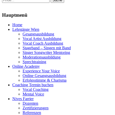
nach:
Menu
Hauptmenü
Zum
Home
Inhalt
Lehrgänge Wien
springen
Gesangsausbildung
Vocal Artist Ausbildung
Vocal Coach Ausbildung
Stageband – Singen mit Band
Singer Songwriter Mentoring
Moderationsausbildung
Sprechtraining
Online Academy
Experience Your Voice
Online Gesangsausbildung
Erfolgsstimme & Charisma
Coaching Termin buchen
Vocal Coaching
Mental Voice
Nives Farrier
Dozenten
Zertifizierungen
Referenzen