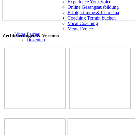
Experience Your Voice
Online Gesangsausbildung
Erfolgsstimme & Charisma
Coaching Termin buchen
Vocal Coaching
Mental Voice
Nives Farrier
Zertifizierungen & Vereine:
Dozenten