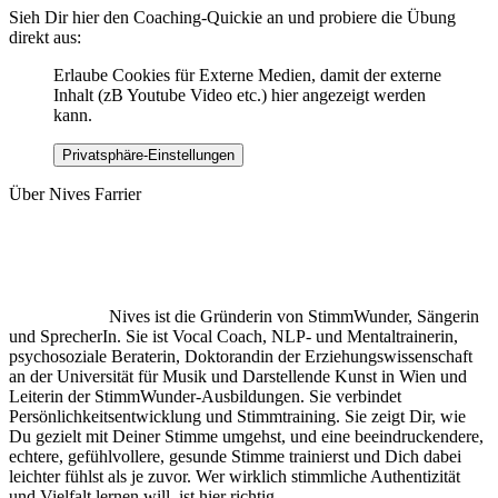
Sieh Dir hier den Coaching-Quickie an und probiere die Übung
direkt aus:
Erlaube Cookies für Externe Medien, damit der externe
Inhalt (zB Youtube Video etc.) hier angezeigt werden
kann.
Privatsphäre-Einstellungen
Über Nives Farrier
Nives ist die Gründerin von StimmWunder, Sängerin
und SprecherIn. Sie ist Vocal Coach, NLP- und Mentaltrainerin,
psychosoziale Beraterin, Doktorandin der Erziehungswissenschaft
an der Universität für Musik und Darstellende Kunst in Wien und
Leiterin der StimmWunder-Ausbildungen. Sie verbindet
Persönlichkeitsentwicklung und Stimmtraining. Sie zeigt Dir, wie
Du gezielt mit Deiner Stimme umgehst, und eine beeindruckendere,
echtere, gefühlvollere, gesunde Stimme trainierst und Dich dabei
leichter fühlst als je zuvor. Wer wirklich stimmliche Authentizität
und Vielfalt lernen will, ist hier richtig.