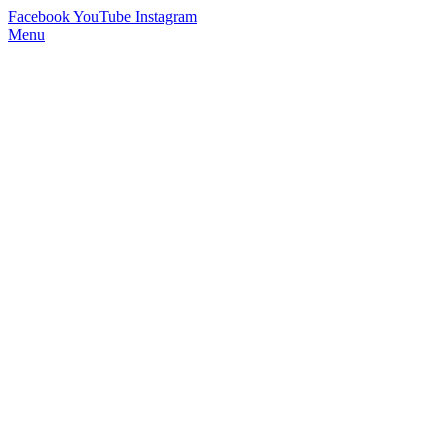
Facebook
YouTube
Instagram
Menu
StimmWunder by Nives Farrier
Stimmtraining und Persönlichkeitsentwicklung in Wien und Online