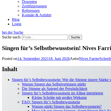
Dozenten
Zertifizierungen
Referenzen
Kontakt & Anfahrt
Blog
Login
bei der Suche
Suche nach:
Singen für’s Selbstbewusstsein! Nives Fa
Posted on
14. September 2021
18. Juni 2026
Autor
Nives Farrier
Schrei
Inhalt
Singen für’s Selbstbewusstsein: Wie die Stimme innere Stärke 
Warum Singen das Selbstvertrauen stärkt
Die Stimme als Spiegel der Persönlichkeit
Singen für’s Selbstbewusstsein im Alltag integrieren
Kleine Schritte mit großer Wirkung
FAQ: Singen für’s Selbstbewusstsein
Warum stärkt Singen das Selbstbewusstsein?
Muss ich gut singen können, damit Singen für’s Se