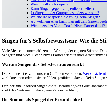
Wie oft sollte ich singen?
Kann Singen gegen Lampenfieber helfen?
Ist Singen in der Gruppe besonders wirksam?
Welche Rolle spielt die Atmung beim Singen?
Ab welchem Alter kann man mit dem Singen begi
Wie unterstützt Vocal Coach Nives Farrier dabei?
Singen für’s Selbstbewusstsein: Wie die S
Viele Menschen unterschätzen die Wirkung der eigenen Stimme. Dab
Sängerin und Vocal Coach Nives Farrier erlebt in ihrer Arbeit imme
Warum Singen das Selbstvertrauen stärkt
Die Stimme ist eng mit unseren Gefühlen verbunden.
Wer singt, lern
zurücknehmen oder unsicher fühlen, profitieren davon. Beim Singen 
Darüber hinaus fördert Singen die Ausschüttung von Glückshormonen 
stärkt das Vertrauen in die eigene Person nachhaltig.
Die Stimme als Spiegel der Persönlichkeit