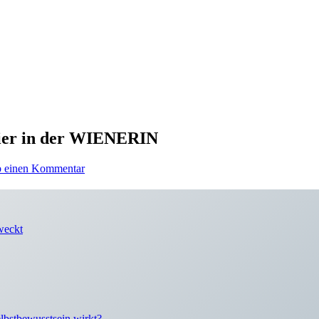
rrier in der WIENERIN
b einen Kommentar
weckt
lbstbewusstsein wirkt?