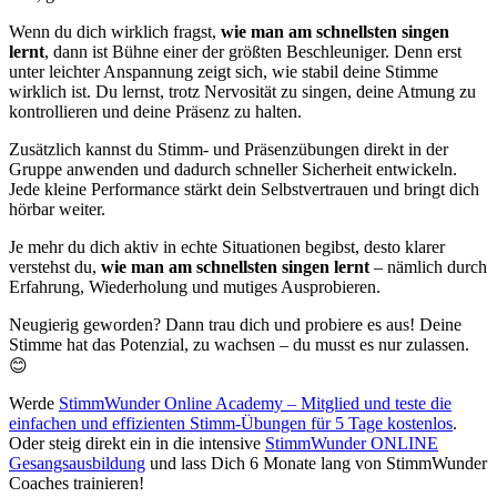
Wenn du dich wirklich fragst,
wie man am schnellsten singen
lernt
, dann ist Bühne einer der größten Beschleuniger. Denn erst
unter leichter Anspannung zeigt sich, wie stabil deine Stimme
wirklich ist. Du lernst, trotz Nervosität zu singen, deine Atmung zu
kontrollieren und deine Präsenz zu halten.
Zusätzlich kannst du Stimm- und Präsenzübungen direkt in der
Gruppe anwenden und dadurch schneller Sicherheit entwickeln.
Jede kleine Performance stärkt dein Selbstvertrauen und bringt dich
hörbar weiter.
Je mehr du dich aktiv in echte Situationen begibst, desto klarer
verstehst du,
wie man am schnellsten singen lernt
– nämlich durch
Erfahrung, Wiederholung und mutiges Ausprobieren.
Neugierig geworden? Dann trau dich und probiere es aus! Deine
Stimme hat das Potenzial, zu wachsen – du musst es nur zulassen.
😊
Werde
StimmWunder Online Academy – Mitglied und teste die
einfachen und effizienten Stimm-Übungen für 5 Tage kostenlos
.
Oder steig direkt ein in die intensive
StimmWunder ONLINE
Gesangsausbildung
und lass Dich 6 Monate lang von StimmWunder
Coaches trainieren!