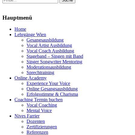
nach:
Menu
Hauptmenü
Zum
Home
Inhalt
Lehrgänge Wien
springen
Gesangsausbildung
Vocal Artist Ausbildung
Vocal Coach Ausbildung
Stageband – Singen mit Band
Singer Songwriter Mentoring
Moderationsausbildung
Sprechtraining
Online Academy
Experience Your Voice
Online Gesangsausbildung
Erfolgsstimme & Charisma
Coaching Termin buchen
Vocal Coaching
Mental Voice
Nives Farrier
Dozenten
Zertifizierungen
Referenzen