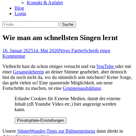
Kontakt & Anfahrt
Blog
Login
bei
Suche
der
nach:
Suche
Wie man am schnellsten Singen lernt
Posted
Autor
16. Januar 2025
14. Mai 2026
Nives Farrier
Schreib einen
on
Kommentar
Vielleicht hast du schon einiges versucht und via
YouTube
oder mit
einer
Gesangslehrerin
an deiner Stimme gearbeitet, aber dennoch
bist du noch nicht da, wo du stimmlich sein möchtest? Keine Sorge,
das geht vielen so! Eine spannende Möglichkeit, um neue
Fortschritte zu machen, ist eine
Gruppenausbildung
.
Erlaube Cookies für Externe Medien, damit der externe
Inhalt (zB Youtube Video etc.) hier angezeigt werden
kann.
Privatsphäre-Einstellungen
Unsere
StimmWunder-Tipps zur Bühnenpräsenz
dann direkt in