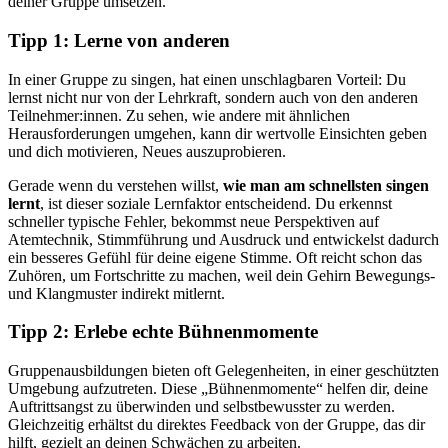
deiner Gruppe umsetzen.
Tipp 1: Lerne von anderen
In einer Gruppe zu singen, hat einen unschlagbaren Vorteil: Du
lernst nicht nur von der Lehrkraft, sondern auch von den anderen
Teilnehmer:innen. Zu sehen, wie andere mit ähnlichen
Herausforderungen umgehen, kann dir wertvolle Einsichten geben
und dich motivieren, Neues auszuprobieren.
Gerade wenn du verstehen willst,
wie man am schnellsten singen
lernt
, ist dieser soziale Lernfaktor entscheidend. Du erkennst
schneller typische Fehler, bekommst neue Perspektiven auf
Atemtechnik, Stimmführung und Ausdruck und entwickelst dadurch
ein besseres Gefühl für deine eigene Stimme. Oft reicht schon das
Zuhören, um Fortschritte zu machen, weil dein Gehirn Bewegungs-
und Klangmuster indirekt mitlernt.
Tipp 2: Erlebe echte Bühnenmomente
Gruppenausbildungen bieten oft Gelegenheiten, in einer geschützten
Umgebung aufzutreten. Diese „Bühnenmomente“ helfen dir, deine
Auftrittsangst zu überwinden und selbstbewusster zu werden.
Gleichzeitig erhältst du direktes Feedback von der Gruppe, das dir
hilft, gezielt an deinen Schwächen zu arbeiten.