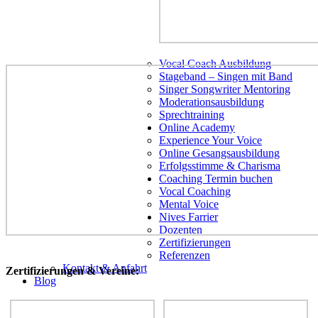
Vocal Coach Ausbildung
Stageband – Singen mit Band
Singer Songwriter Mentoring
Moderationsausbildung
Sprechtraining
Online Academy
Experience Your Voice
Online Gesangsausbildung
Erfolgsstimme & Charisma
Coaching Termin buchen
Vocal Coaching
Mental Voice
Nives Farrier
Dozenten
Zertifizierungen
Referenzen
Kontakt & Anfahrt
Zertifizierungen & Vereine:
Blog