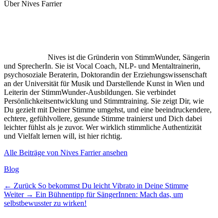
Über Nives Farrier
Nives ist die Gründerin von StimmWunder, Sängerin
und SprecherIn. Sie ist Vocal Coach, NLP- und Mentaltrainerin,
psychosoziale Beraterin, Doktorandin der Erziehungswissenschaft
an der Universität für Musik und Darstellende Kunst in Wien und
Leiterin der StimmWunder-Ausbildungen. Sie verbindet
Persönlichkeitsentwicklung und Stimmtraining. Sie zeigt Dir, wie
Du gezielt mit Deiner Stimme umgehst, und eine beeindruckendere,
echtere, gefühlvollere, gesunde Stimme trainierst und Dich dabei
leichter fühlst als je zuvor. Wer wirklich stimmliche Authentizität
und Vielfalt lernen will, ist hier richtig.
Alle Beiträge von Nives Farrier ansehen
Kategorien
Blog
Beitragsnavigation
Vorheriger
← Zurück
So bekommst Du leicht Vibrato in Deine Stimme
Nächster
Beitrag:
Weiter →
Ein Bühnentipp für SängerInnen: Mach das, um
Beitrag:
selbstbewusster zu wirken!