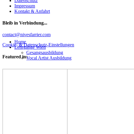
Datenschutz
Impressum
Kontakt & Anfahrt
Bleib in Verbindung...
Facebook
YouTube
Instagram
contact@nivesfarrier.com
Hoch
Home
scrollen
Cookie- & Datenschutz-Einstellungen
Lehrgänge Wien
Gesangsausbildung
Featured in:
Vocal Artist Ausbildung