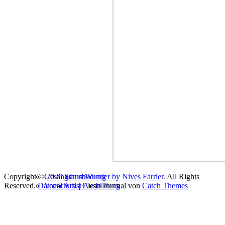
Copyright © 2026
Gesangsausbildung
StimmWunder by Nives Farrier
. All Rights
Reserved.
Datenschutz
Vocal Artist Ausbildung
| Clean Journal von
Catch Themes
Vocal Coach Ausbildung
Stageband – Singen mit Band
Singer Songwriter Mentoring
Moderationsausbildung