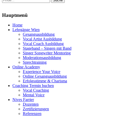
nach:
Menu
Hauptmenü
Zum
Home
Inhalt
Lehrgänge Wien
springen
Gesangsausbildung
Vocal Artist Ausbildung
Vocal Coach Ausbildung
Stageband – Singen mit Band
Singer Songwriter Mentoring
Moderationsausbildung
Sprechtraining
Online Academy
Experience Your Voice
Online Gesangsausbildung
Erfolgsstimme & Charisma
Coaching Termin buchen
Vocal Coaching
Mental Voice
Nives Farrier
Dozenten
Zertifizierungen
Referenzen