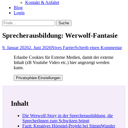
Kontakt & Anfahrt
Blog
Login
bei
Suche
der
nach:
Suche
Sprecherausbildung: Werwolf-Fantasie
Posted
Autor
9. Januar 2026
2. Juni 2026
Nives Farrier
Schreib einen Kommentar
on
Erlaube Cookies für Externe Medien, damit der externe
Inhalt (zB Youtube Video etc.) hier angezeigt werden
kann.
Privatsphäre-Einstellungen
Inhalt
Die Werwolf-Story in der Sprecherausbildung, die
SprecherInnen zum Schwitzen bringt
Fazit: Kreatives Hörspiel-Projekt bei StimmWunder