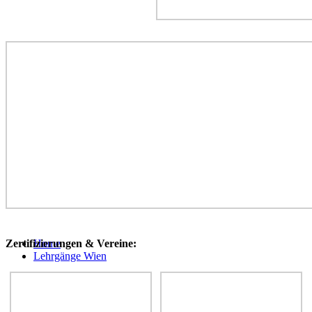
Hoch
Home
Zertifizierungen & Vereine:
scrollen
Lehrgänge Wien