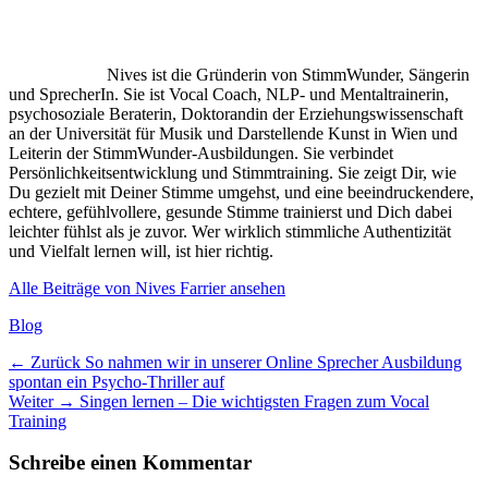
Nives ist die Gründerin von StimmWunder, Sängerin
und SprecherIn. Sie ist Vocal Coach, NLP- und Mentaltrainerin,
psychosoziale Beraterin, Doktorandin der Erziehungswissenschaft
an der Universität für Musik und Darstellende Kunst in Wien und
Leiterin der StimmWunder-Ausbildungen. Sie verbindet
Persönlichkeitsentwicklung und Stimmtraining. Sie zeigt Dir, wie
Du gezielt mit Deiner Stimme umgehst, und eine beeindruckendere,
echtere, gefühlvollere, gesunde Stimme trainierst und Dich dabei
leichter fühlst als je zuvor. Wer wirklich stimmliche Authentizität
und Vielfalt lernen will, ist hier richtig.
Alle Beiträge von Nives Farrier ansehen
Kategorien
Blog
Beitragsnavigation
Vorheriger
← Zurück
So nahmen wir in unserer Online Sprecher Ausbildung
Beitrag:
spontan ein Psycho-Thriller auf
Nächster
Weiter →
Singen lernen – Die wichtigsten Fragen zum Vocal
Beitrag:
Training
Schreibe einen Kommentar