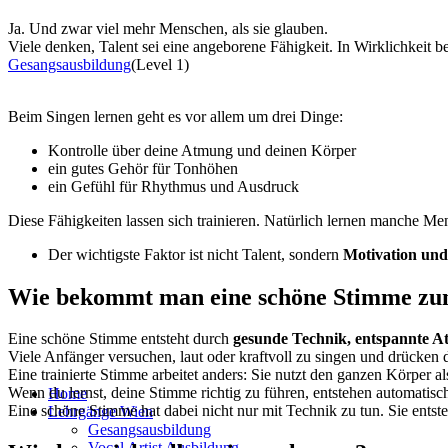
Ja. Und zwar viel mehr Menschen, als sie glauben.
Viele denken, Talent sei eine angeborene Fähigkeit. In Wirklichkeit be
Gesangsausbildung
(Level 1)
Beim Singen lernen geht es vor allem um drei Dinge:
Kontrolle über deine Atmung und deinen Körper
ein gutes Gehör für Tonhöhen
ein Gefühl für Rhythmus und Ausdruck
Diese Fähigkeiten lassen sich trainieren. Natürlich lernen manche Me
Der wichtigste Faktor ist nicht Talent, sondern
Motivation un
Wie bekommt man eine schöne Stimme zu
Eine schöne Stimme entsteht durch
gesunde Technik, entspannte 
Viele Anfänger versuchen, laut oder kraftvoll zu singen und drücken
Eine trainierte Stimme arbeitet anders: Sie nutzt den ganzen Körper 
Hoch
Wenn du lernst, deine Stimme richtig zu führen, entstehen automati
Home
scrollen
Eine schöne Stimme hat dabei nicht nur mit Technik zu tun. Sie ents
Lehrgänge Wien
Gesangsausbildung
Vocal Artist Ausbildung