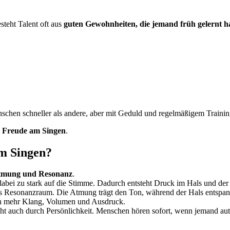
steht Talent oft aus
guten Gewohnheiten, die jemand früh gelernt h
nschen schneller als andere, aber mit Geduld und regelmäßigem Trainin
d Freude am Singen
.
m Singen?
Atmung und Resonanz
.
 dabei zu stark auf die Stimme. Dadurch entsteht Druck im Hals und de
als Resonanzraum. Die Atmung trägt den Ton, während der Hals entspann
sch mehr Klang, Volumen und Ausdruck.
teht auch durch Persönlichkeit. Menschen hören sofort, wenn jemand au