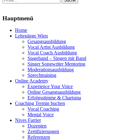
nach:
Menu
Hauptmenü
Zum
Home
Inhalt
Lehrgänge Wien
springen
Gesangsausbildung
Vocal Artist Ausbildung
Vocal Coach Ausbildung
Stageband – Singen mit Band
Singer Songwriter Mentoring
Moderationsausbildung
Sprechtraining
Online Academy
Experience Your Voice
Online Gesangsausbildung
Erfolgsstimme & Charisma
Coaching Termin buchen
Vocal Coaching
Mental Voice
Nives Farrier
Dozenten
Zertifizierungen
Referenzen