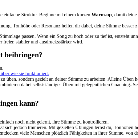
ne einfache Struktur. Beginne mit einem kurzen
Warm-up
, damit deine
mung, Tonhöhe oder Resonanz helfen dir dabei, deine Stimme besser zu
r Stimmlage passen. Wenn ein Song zu hoch oder zu tief ist, entsteht un
reier, stabiler und ausdrucksstärker wird.
st beibringen?
n.
über wie sie funktioniert.
ällig zu üben, sondern gezielt an deiner Stimme zu arbeiten. Alleine Üben
ombinieren dabei selbstständiges Üben mit gelegentlichen Coaching- 
singen kann?
nfach noch nicht gelernt, ihre Stimme zu kontrollieren.
lässt sich jedoch trainieren. Mit gezielten Übungen lernst du, Tonhöhe
 entdecken viele Menschen plötzlich Fähigkeiten in ihrer Stimme, von d