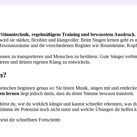
 Stimmtechnik, regelmäßigem Training und bewusstem Ausdruck
.
st), wird sie stärker, flexibler und klangvoller. Beim Singen lernen geht
Resonanzräume und die verschiedenen Register wie Bruststimme, Kopf
ionen zu transportieren und Menschen zu berühren. Gute Sänger verbi
llieren und deinen eigenen Klang zu entwickeln.
n?
 Menschen beginnen genau so: Sie hören Musik, singen mit und entdeck
en lernen
liegt jedoch darin, dass du deine Stimme bewusst trainierst.
hörst du, wie du wirklich klingst und kannst schneller erkennen, was d
 Stimme ihr Potenzial noch nicht nutzt und welche Übungen dir helfen 
t die schnellsten Fortschritte.