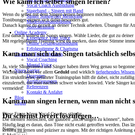
Wie kann ich selber singen lernen?
Vocal Coach Ausbildung
Stageband – Singen mit Band
Wenn du selbst mit dem Singen lernen beginnen möchtest, hilft dir ei
Singer Songwriter Mentoring
Tonübungen eignen sich dafür besonders gut.
Moderationsausbildung
Danach kannst du gezielt an deiner Technik arbeiten. Übungen für At
Sprechtraining
Online Academy
Erst danach solltest du Songs singen. Wähle Lieder, die gut zu deine
Experience Your Voice
Mit regelmäßigem Training wirst du merken, dass deine Stimme immer f
Online Gesangsausbildung
Erfolgsstimme & Charisma
Kann man sich das Singen tatsächlich selb
Coaching Termin buchen
Vocal Coaching
Mental Voice
Ja, viele Sängerinnen und Sänger haben ihren Weg genau so begonne
Nives Farrier
Wichtig ist dabei vor allem
Geduld
und wirklich
tiefgehendes Wissen 
Dozenten
Ein strukturierter, geführter Trainingsplan hilft dir dabei, nicht zuf
Zertifizierungen
einzulernen, die man nachher schwer wieder loswird. Viele Sänger k
Referenzen
vermeiden.
Kontakt & Anfahrt
Blog
Kann man singen lernen, wenn man nicht 
Login
Diese Frage hören Vocal Coaches ständig.
Du scheinst bereit loszulegen…
Die meisten Menschen, die glauben „nicht singen zu können“, haben ei
Häufig liegt es daran, dass Töne nicht exakt getroffen werden. Das 
Name
kennen zu lernen und präziser zu singen. Mit der richtigen Anleitung