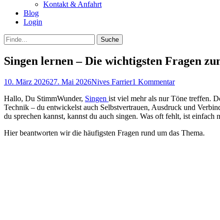
Kontakt & Anfahrt
Blog
Login
bei
Suche
der
nach:
Suche
Singen lernen – Die wichtigsten Fragen zu
Posted
Autor
10. März 2026
27. Mai 2026
Nives Farrier
1 Kommentar
on
Hallo, Du StimmWunder,
Singen
ist viel mehr als nur Töne treffen.
Technik – du entwickelst auch Selbstvertrauen, Ausdruck und Verbind
du sprechen kannst, kannst du auch singen. Was oft fehlt, ist einfach
Hier beantworten wir die häufigsten Fragen rund um das Thema.