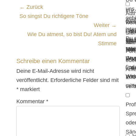
← Zurück
uns
Für
Auth
So singst Du richtigere Töne
geh
Aus
Wel
wer
Weiter →
inte
Wo 
Her
E
Sieh
Wie Du atmest, so bist Du! Atem und
Du 
am U
E-
hast
neu
als
Na
Tel
Stimme
tei
Mail
Sti
Hob
Fort
Gru
Was
ent
ode
Schreibe einen Kommentar
find
uns 
Be
Anfä
Deine E-Mail-Adresse wird nicht
Wien
Vor
Erf
veröffentlicht.
Erforderliche Felder sind mit
mitt
ver
*
markiert
Kommentar
*
Prof
Spr
ode
Sän