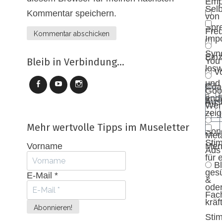
Emp
Selb
Kommentar speichern.
von
Spr
Fre
Impo
Syn
Einz
You
Bleib in Verbindung...
los
V
und
Coa
Goo
endl
Aus
Wer
zei
Mehr wertvolle Tipps im Museletter
Son
Met
Sti
Vorname
Men
Ads
für 
Bl
ges
E-Mail
*
&
ode
Fac
kräf
Sti