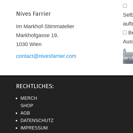
Nives Farrier
Sel
auft
Im Markhof-Stimmatelier
B
Markhofgasse 19,
Aus
1030 Wien
&
contact@nivesfarrier.com
Send
Arti
RECHTLICHES:
MERCH
SHOP
AGB
DATENSCHUTZ
IMPRESSUM