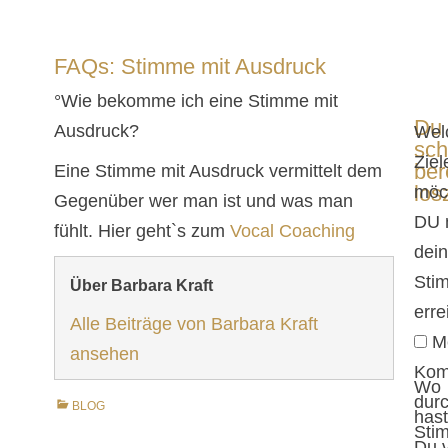
FAQs: Stimme mit Ausdruck
°Wie bekomme ich eine Stimme mit
Du
Ausdruck?
Wel
sch
Ziel
ber
Eine Stimme mit Ausdruck vermittelt dem
lo
möc
Gegenüber wer man ist und was man
DU 
fühlt. Hier geht`s zum
Vocal Coaching
dein
Sti
Über Barbara Kraft
erre
Alle Beiträge von Barbara Kraft
M
ansehen
Kom
Wo
dur
BLOG
hast
Sti
Du 