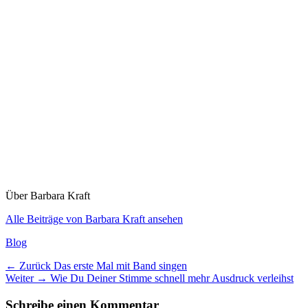
Über Barbara Kraft
Alle Beiträge von Barbara Kraft ansehen
Kategorien
Blog
Beitragsnavigation
Vorheriger
← Zurück
Das erste Mal mit Band singen
Nächster
Beitrag:
Weiter →
Wie Du Deiner Stimme schnell mehr Ausdruck verleihst
Beitrag:
Schreibe einen Kommentar