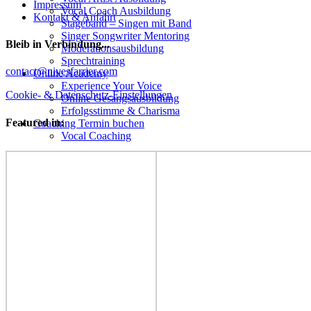
Impressum
Vocal Coach Ausbildung
Kontakt & Anfahrt
Stageband – Singen mit Band
Singer Songwriter Mentoring
Bleib in Verbindung...
Moderationsausbildung
Sprechtraining
Facebook
YouTube
Instagram
contact@nivesfarrier.com
Online Academy
Experience Your Voice
Cookie- & Datenschutz-Einstellungen
Online Gesangsausbildung
Erfolgsstimme & Charisma
Featured in:
Coaching Termin buchen
Vocal Coaching