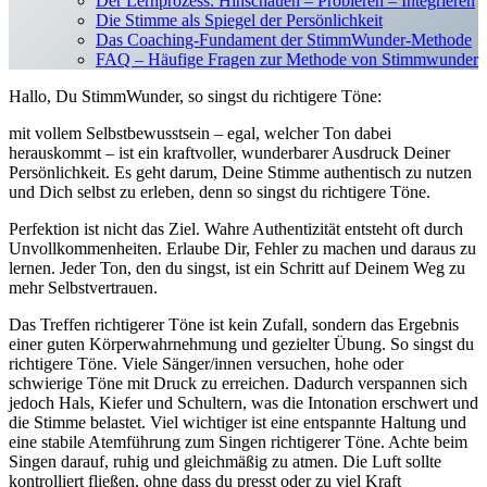
Der Lernprozess: Hinschauen – Probieren – Integrieren
Die Stimme als Spiegel der Persönlichkeit
Das Coaching-Fundament der StimmWunder-Methode
FAQ – Häufige Fragen zur Methode von Stimmwunder
Hallo, Du StimmWunder, so singst du richtigere Töne:
mit vollem Selbstbewusstsein – egal, welcher Ton dabei
herauskommt – ist ein kraftvoller, wunderbarer Ausdruck Deiner
Persönlichkeit. Es geht darum, Deine Stimme authentisch zu nutzen
und Dich selbst zu erleben, denn so singst du richtigere Töne.
Perfektion ist nicht das Ziel. Wahre Authentizität entsteht oft durch
Unvollkommenheiten. Erlaube Dir, Fehler zu machen und daraus zu
lernen. Jeder Ton, den du singst, ist ein Schritt auf Deinem Weg zu
mehr Selbstvertrauen.
Das Treffen richtigerer Töne ist kein Zufall, sondern das Ergebnis
einer guten Körperwahrnehmung und gezielter Übung. So singst du
richtigere Töne. Viele Sänger/innen versuchen, hohe oder
schwierige Töne mit Druck zu erreichen. Dadurch verspannen sich
jedoch Hals, Kiefer und Schultern, was die Intonation erschwert und
die Stimme belastet. Viel wichtiger ist eine entspannte Haltung und
eine stabile Atemführung zum Singen richtigerer Töne. Achte beim
Singen darauf, ruhig und gleichmäßig zu atmen. Die Luft sollte
kontrolliert fließen, ohne dass du presst oder zu viel Kraft