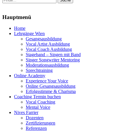
nach:
Menu
Hauptmenü
Zum
Home
Inhalt
Lehrgänge Wien
springen
Gesangsausbildung
Vocal Artist Ausbildung
Vocal Coach Ausbildung
Stageband – Singen mit Band
Singer Songwriter Mentoring
Moderationsausbildung
Sprechtraining
Online Academy
Experience Your Voice
Online Gesangsausbildung
Erfolgsstimme & Charisma
Coaching Termin buchen
Vocal Coaching
Mental Voice
Nives Farrier
Dozenten
Zertifizierungen
Referenzen