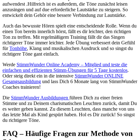
aufwendest .Hilfreich ist es außerdem, die Töne zunächst leisen
anzusingen und auf due erforderliche Lautstärke zu steigern. So
entwickelt dein Gehör eine bessere Verbindung zur Lautstärke.
Auch das bewusste Hören spielt eine entscheidende Rolle. Wenn du
einen Ton bereits innerlich hörst, fällt es dir leichter, den richtigen
Ton zu treffen. Mit regelmäßigem Training fällt dir das Singen
richtigerer Töne immer leichter. Jede Übung verbessert dein Gefühl
für
Tonhöhe
, Klang und musikalischen Ausdruck und so singst du
richtigere Töne gant einfach.
Werde
StimmWunder Online Academy – Mitglied und teste die
einfachen und effizienten Stimm-Übungen für 5 Tage kostenlos
.
Oder steig direkt ein in die intensive
StimmWunder ONLINE
Gesangsausbildung
und lass Dich 6 Monate lang von StimmWunder
Coaches trainieren!
Die
StimmWunder Ausbildungen
führen Dich zu einer freien
Stimme und zu Deinem charismatischen Leuchten zurück, damit Du
es weiter geben kannst. Zu diesem Leuchten, dass manche von uns
das letzte Mal als Kind gespürt haben. Hol es Dir zurück! So singst
du richtigere Töne.
FAQ – Häufige Fragen zur Methode von