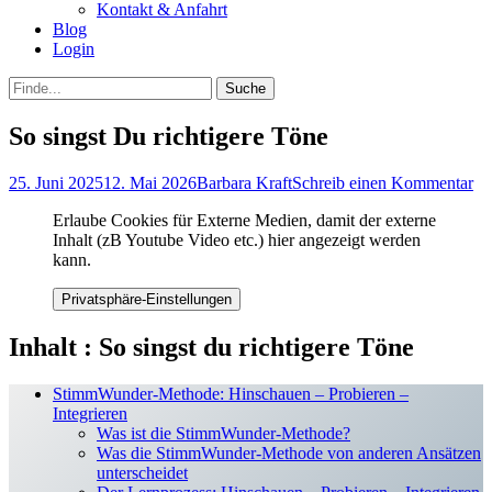
Kontakt & Anfahrt
Blog
Login
bei
Suche
der
nach:
Suche
So singst Du richtigere Töne
Posted
Autor
25. Juni 2025
12. Mai 2026
Barbara Kraft
Schreib einen Kommentar
on
Erlaube Cookies für Externe Medien, damit der externe
Inhalt (zB Youtube Video etc.) hier angezeigt werden
kann.
Privatsphäre-Einstellungen
Inhalt : So singst du richtigere Töne
StimmWunder-Methode: Hinschauen – Probieren –
Integrieren
Was ist die StimmWunder-Methode?
Was die StimmWunder-Methode von anderen Ansätzen
unterscheidet