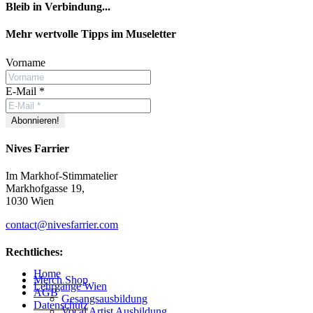
Bleib in Verbindung...
Facebook
YouTube
Instagram
Mehr wertvolle Tipps im Museletter
Vorname
E-Mail
*
Nives Farrier
Im Markhof-Stimmatelier
Markhofgasse 19,
1030 Wien
contact@nivesfarrier.com
Rechtliches:
Hoch
Home
scrollen
Merch Shop
Lehrgänge Wien
AGB
Gesangsausbildung
Datenschutz
Vocal Artist Ausbildung