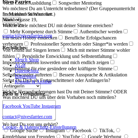
Nives Farrier
Vocal Coach Ausbildung
Songwriter Mentoring
Wo möchtest Du am Unterricht teilnehmen? (Der Gruppenunterricht
findet immer in Wien statt.)
Im Markhof-Stimmatelier
Markhofgasse 19,
1030 Wien
Welche Ziele möchtest DU mit deiner Stimme erreichen?
Mehr Kompetenz durch Stimme
Authentischer werden
contact@nivesfarrier.com
Ein neues Hobby entdecken
Berufliche Erfolgschancen
verbessern
Professioneller Sprecherin oder Sänger*in werden
Rechtliches:
Von Grund auf Singen lernen
Mich mit meiner Stimme wohler
fühlen
Persönliche Entwicklung und Selbstentfaltung
Merch Shop
Impostor-Syndrom loswerden und mich endlich zeigen
AGB
Stimmbildung für eine gesündere oder kräftigere Stimme
Datenschutz
Selbstbewusster auftreten
Bessere Aussprache & Artikulation
Impressum
Siehst Du Dich als Fortgeschrittene/r oder Anfänger/in?
Kontakt & Anfahrt
Welche Herausforderungen hast Du mit Deiner Stimme? ODER
Bleib in Verbindung...
Was möchtest DU uns über dein Vorhaben noch mitteilen?
Facebook
YouTube
Instagram
contact@nivesfarrier.com
Wo hast Du von uns gehört?
Cookie- & Datenschutz-Einstellungen
Google Suche
Instagram
Facebook
TikTok,
Empfehlung von Freunden
YouTube
Google Werbung