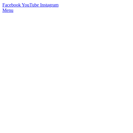
Facebook
YouTube
Instagram
Menu
StimmWunder by Nives Farrier
Stimmtraining und Persönlichkeitsentwicklung in Wien und Online