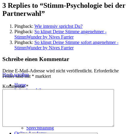
3 Replies to “Stimm-Psychologie bei der
Partnerwahl”
Pingback:
Wie intensiv sprichst Du?
Pingback:
So klingt Deine Stimme angenehmer -
StimmWunder by Nives Farrier
Pingback:
So klingt Deine Stimme sofort angenehmer -
StimmWunder by Nives Farrier
Schreibe einen Kommentar
Deine E-Mail-Adresse wird nicht veröffentlicht.
Erforderliche
Hoch scrollen
Felder sind mit
*
markiert
Home
Kommentar
*
Lehrgänge Wien
Gesangsausbildung
Vocal Artist Ausbildung
Vocal Coach Ausbildung
Stageband – Singen mit Band
Singer Songwriter Mentoring
Moderationsausbildung
Sprechtraining
Online Academy