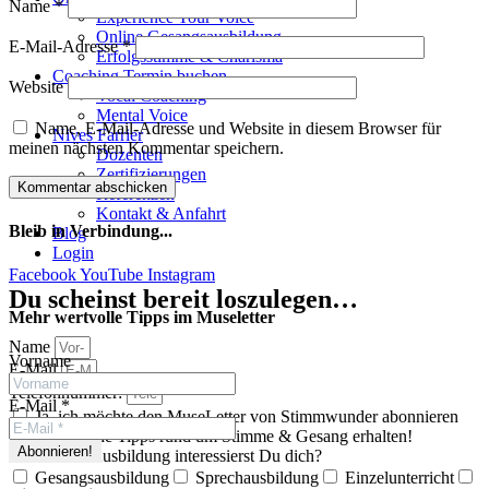
Name
*
Experience Your Voice
Online Gesangsausbildung
E-Mail-Adresse
*
Erfolgsstimme & Charisma
Coaching Termin buchen
Website
Vocal Coaching
Mental Voice
Name, E-Mail-Adresse und Website in diesem Browser für
Nives Farrier
meinen nächsten Kommentar speichern.
Dozenten
Zertifizierungen
Referenzen
Kontakt & Anfahrt
Bleib in Verbindung...
Blog
Login
Facebook
YouTube
Instagram
Du scheinst bereit loszulegen…
Mehr wertvolle Tipps im Museletter
Name
Vorname
E-Mail
Telefonnummer:
E-Mail
*
Ja, ich möchte den MuseLetter von Stimmwunder abonnieren
und spannende Tipps rund um Stimme & Gesang erhalten!
Für welche Ausbildung interessierst Du dich?
Gesangsausbildung
Sprechausbildung
Einzelunterricht