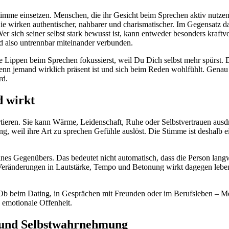
Stimme einsetzen. Menschen, die ihr Gesicht beim Sprechen aktiv nutzen
 wirken authentischer, nahbarer und charismatischer. Im Gegensatz daz
er sich seiner selbst stark bewusst ist, kann entweder besonders kraf
nd also untrennbar miteinander verbunden.
ne Lippen beim Sprechen fokussierst, weil Du Dich selbst mehr spürst.
 jemand wirklich präsent ist und sich beim Reden wohlfühlt. Genau di
rd.
d wirkt
ortieren. Sie kann Wärme, Leidenschaft, Ruhe oder Selbstvertrauen aus
ng, weil ihre Art zu sprechen Gefühle auslöst. Die Stimme ist deshal
nes Gegenübers. Das bedeutet nicht automatisch, dass die Person langwe
ränderungen in Lautstärke, Tempo und Betonung wirkt dagegen lebendig
e. Ob beim Dating, in Gesprächen mit Freunden oder im Berufsleben – 
d emotionale Offenheit.
 und Selbstwahrnehmung