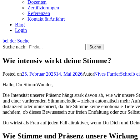
Dozenten
Zertifizierungen
Referenzen
Kontakt & Anfahrt
Blog
Login
bei der Suche
Suche nach:
Wie intensiv wirkt deine Stimme?
Posted on
25. Februar 2025
14. Mai 2026
Autor
Nives Farrier
Schreib 
Hallo, Du StimmWunder,
Die Intensität unserer Präsenz hängt stark davon ab, wie wir unsere 
und einer variierenden Stimmmelodie – ziehen automatisch mehr Aufm
distanziert oder uninspiriert, da ihre Stimme keine emotionale Tiefe 
nachdem, ob dieses Bewusstsein zur freien Entfaltung oder zur Selbs
Du wirkst als Frau auf jeden Fall attraktiver, wenn Du Dich und Dein
Wie Stimme und Präsenz unsere Wirkung b