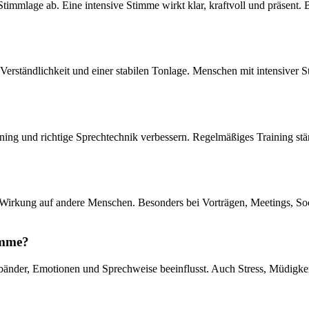
timmlage ab. Eine intensive Stimme wirkt klar, kraftvoll und präsent. 
Verständlichkeit und einer stabilen Tonlage. Menschen mit intensiver 
aining und richtige Sprechtechnik verbessern. Regelmäßiges Training s
irkung auf andere Menschen. Besonders bei Vorträgen, Meetings, Socia
timme?
änder, Emotionen und Sprechweise beeinflusst. Auch Stress, Müdigkeit