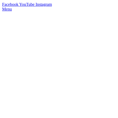
Facebook
YouTube
Instagram
Menu
StimmWunder by Nives Farrier
Stimmtraining und Persönlichkeitsentwicklung in Wien und Online