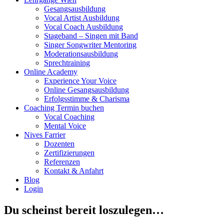
Gesangsausbildung
Vocal Artist Ausbildung
Vocal Coach Ausbildung
Stageband – Singen mit Band
Singer Songwriter Mentoring
Moderationsausbildung
Sprechtraining
Online Academy
Experience Your Voice
Online Gesangsausbildung
Erfolgsstimme & Charisma
Coaching Termin buchen
Vocal Coaching
Mental Voice
Nives Farrier
Dozenten
Zertifizierungen
Referenzen
Kontakt & Anfahrt
Blog
Login
Du scheinst bereit loszulegen…