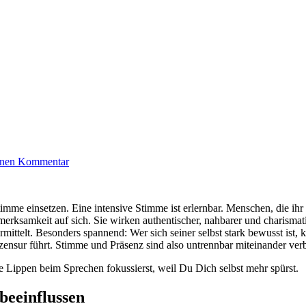
einen Kommentar
Stimme einsetzen. Eine intensive Stimme ist erlernbar. Menschen, die ih
erksamkeit auf sich. Sie wirken authentischer, nahbarer und charisma
vermittelt. Besonders spannend: Wer sich seiner selbst stark bewusst is
tzensur führt. Stimme und Präsenz sind also untrennbar miteinander ve
e Lippen beim Sprechen fokussierst, weil Du Dich selbst mehr spürst.
eeinflussen