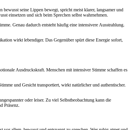
 bewusst seine Lippen bewegt, spricht meist klarer, langsamer und
wusst einsetzen und sich beim Sprechen selbst wahrnehmen.
timme. Genau dadurch entsteht häufig eine intensivere Ausstrahlung.
ation wirkt lebendiger. Das Gegenüber spürt diese Energie sofort,
otionale Ausdruckskraft. Menschen mit intensiver Stimme schaffen es
mme und Gesicht transportiert, wirkt natürlicher und authentischer.
 angespannter oder leiser. Zu viel Selbstbeobachtung kann die
nd Präsenz.
ist vor allem, bewusst und entspannt zu sprechen. Wer ruhig atmet und