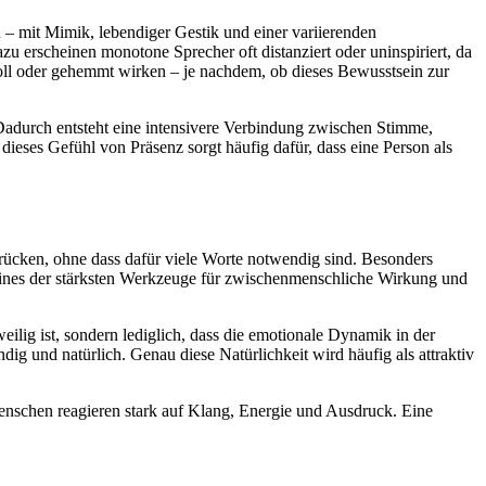
 – mit Mimik, lebendiger Gestik und einer variierenden
u erscheinen monotone Sprecher oft distanziert oder uninspiriert, da
tvoll oder gehemmt wirken – je nachdem, ob dieses Bewusstsein zur
 Dadurch entsteht eine intensivere Verbindung zwischen Stimme,
eses Gefühl von Präsenz sorgt häufig dafür, dass eine Person als
drücken, ohne dass dafür viele Worte notwendig sind. Besonders
b eines der stärksten Werkzeuge für zwischenmenschliche Wirkung und
ilig ist, sondern lediglich, dass die emotionale Dynamik in der
 und natürlich. Genau diese Natürlichkeit wird häufig als attraktiv
Menschen reagieren stark auf Klang, Energie und Ausdruck. Eine