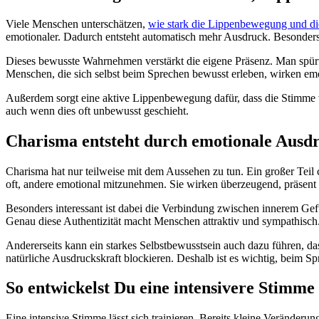
Viele Menschen unterschätzen,
wie stark die Lippenbewegung und die
emotionaler. Dadurch entsteht automatisch mehr Ausdruck. Besonders 
Dieses bewusste Wahrnehmen verstärkt die eigene Präsenz. Man spürt s
Menschen, die sich selbst beim Sprechen bewusst erleben, wirken emot
Außerdem sorgt eine aktive Lippenbewegung dafür, dass die Stimme vo
auch wenn dies oft unbewusst geschieht.
Charisma entsteht durch emotionale Ausd
Charisma hat nur teilweise mit dem Aussehen zu tun. Ein großer Tei
oft, andere emotional mitzunehmen. Sie wirken überzeugend, präsen
Besonders interessant ist dabei die Verbindung zwischen innerem Gef
Genau diese Authentizität macht Menschen attraktiv und sympathisch
Andererseits kann ein starkes Selbstbewusstsein auch dazu führen, das
natürliche Ausdruckskraft blockieren. Deshalb ist es wichtig, beim Sp
So entwickelst Du eine intensivere Stimme
Eine intensive Stimme lässt sich trainieren. Bereits kleine Veränder