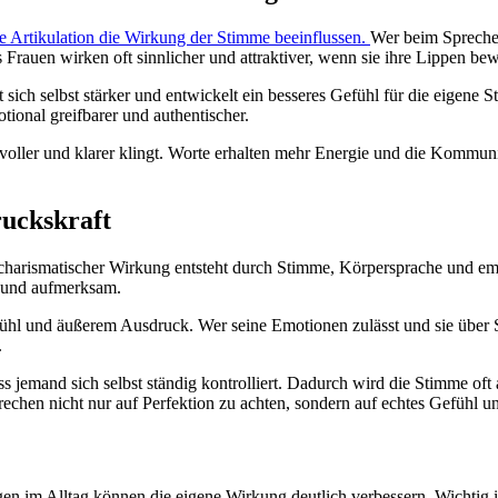
 Artikulation die Wirkung der Stimme beeinflussen.
Wer beim Sprechen
Frauen wirken oft sinnlicher und attraktiver, wenn sie ihre Lippen be
ich selbst stärker und entwickelt ein besseres Gefühl für die eigene S
ional greifbarer und authentischer.
ller und klarer klingt. Worte erhalten mehr Energie und die Kommunik
ruckskraft
l charismatischer Wirkung entsteht durch Stimme, Körpersprache und em
t und aufmerksam.
ühl und äußerem Ausdruck. Wer seine Emotionen zulässt und sie über Sti
.
s jemand sich selbst ständig kontrolliert. Dadurch wird die Stimme oft
rechen nicht nur auf Perfektion zu achten, sondern auf echtes Gefühl u
ungen im Alltag können die eigene Wirkung deutlich verbessern. Wichtig 