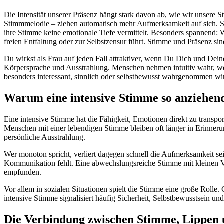
Die Intensität unserer Präsenz hängt stark davon ab, wie wir unsere 
Stimmmelodie – ziehen automatisch mehr Aufmerksamkeit auf sich. Sie
ihre Stimme keine emotionale Tiefe vermittelt. Besonders spannend: W
freien Entfaltung oder zur Selbstzensur führt. Stimme und Präsenz si
Du wirkst als Frau auf jeden Fall attraktiver, wenn Du Dich und Dei
Körpersprache und Ausstrahlung. Menschen nehmen intuitiv wahr, wenn
besonders interessant, sinnlich oder selbstbewusst wahrgenommen wi
Warum eine intensive Stimme so anziehen
Eine intensive Stimme hat die Fähigkeit, Emotionen direkt zu transp
Menschen mit einer lebendigen Stimme bleiben oft länger in Erinneru
persönliche Ausstrahlung.
Wer monoton spricht, verliert dagegen schnell die Aufmerksamkeit sei
Kommunikation fehlt. Eine abwechslungsreiche Stimme mit kleinen Ve
empfunden.
Vor allem in sozialen Situationen spielt die Stimme eine große Roll
intensive Stimme signalisiert häufig Sicherheit, Selbstbewusstsein un
Die Verbindung zwischen Stimme, Lippen