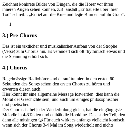
Zeichnet konkrete Bilder von Dingen, die die Hörer vor ihren
inneren Augen sehen können, z.B. anstatt „Er trauerte über ihren
Tod“ schreibt: „Er fiel auf die Knie und legte Blumen auf ihr Grab“.
3.) Pre-Chorus
Das ist ein textlicher und musikalischer Aufbau von der Strophe
(Verse) zum Chorus hin. Es verändert sich oft rhythmisch etwas und
die Spannung erhört sich.
4.) Chorus
Regelmässige Radiohörer sind darauf trainiert in den ersten 60
Sekunden des Songs schon den ersten Chorus zu hören und
erwarten diesen auch.
Hier könnt ihr eine allgemeine Message loswerden, dies kann die
Moral der Geschichte sein, und auch um einiges philosophischer
und poetischer.
Der Chorus ist bei jeder Wiederholung gleich, hat die eingängigste
Melodie in 4-8Takten und enthält die Hookline. Das ist der Teil, den
dann alle mitsingen 🙂 Für euch wirkt es anfangs vielleicht komisch,
wenn sich der Chorus 3-4 Mal im Song wiederholt und nichts