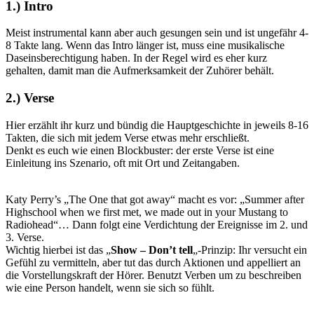
1.) Intro
Meist instrumental kann aber auch gesungen sein und ist ungefähr 4-
8 Takte lang. Wenn das Intro länger ist, muss eine musikalische
Daseinsberechtigung haben. In der Regel wird es eher kurz
gehalten, damit man die Aufmerksamkeit der Zuhörer behält.
2.) Verse
Hier erzählt ihr kurz und bündig die Hauptgeschichte in jeweils 8-16
Takten, die sich mit jedem Verse etwas mehr erschließt.
Denkt es euch wie einen Blockbuster: der erste Verse ist eine
Einleitung ins Szenario, oft mit Ort und Zeitangaben.
Katy Perry’s „The One that got away“ macht es vor: „Summer after
Highschool when we first met, we made out in your Mustang to
Radiohead“… Dann folgt eine Verdichtung der Ereignisse im 2. und
3. Verse.
Wichtig hierbei ist das „
Show – Don’t tell
„-Prinzip: Ihr versucht ein
Gefühl zu vermitteln, aber tut das durch Aktionen und appelliert an
die Vorstellungskraft der Hörer. Benutzt Verben um zu beschreiben
wie eine Person handelt, wenn sie sich so fühlt.