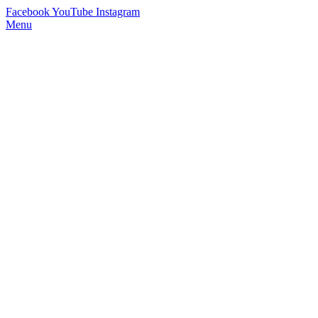
Facebook
YouTube
Instagram
Menu
StimmWunder by Nives Farrier
Stimmtraining und Persönlichkeitsentwicklung in Wien und Online