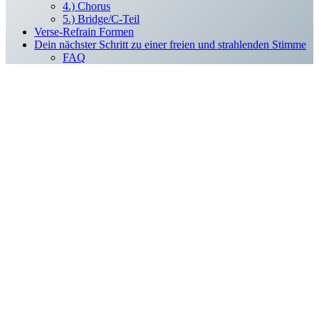
4.) Chorus
5.) Bridge/C-Teil
Verse-Refrain Formen
Dein nächster Schritt zu einer freien und strahlenden Stimme
FAQ