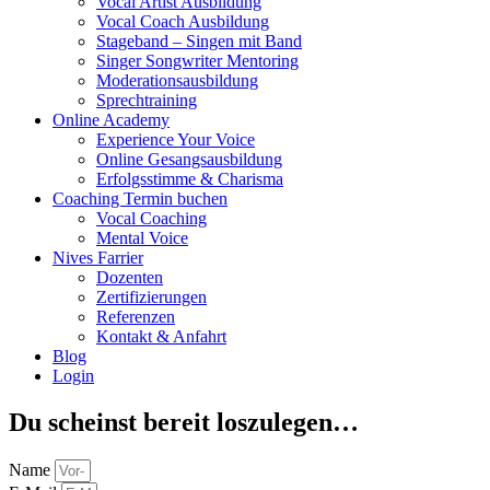
Vocal Artist Ausbildung
Vocal Coach Ausbildung
Stageband – Singen mit Band
Singer Songwriter Mentoring
Moderationsausbildung
Sprechtraining
Online Academy
Experience Your Voice
Online Gesangsausbildung
Erfolgsstimme & Charisma
Coaching Termin buchen
Vocal Coaching
Mental Voice
Nives Farrier
Dozenten
Zertifizierungen
Referenzen
Kontakt & Anfahrt
Blog
Login
Du scheinst bereit loszulegen…
Name