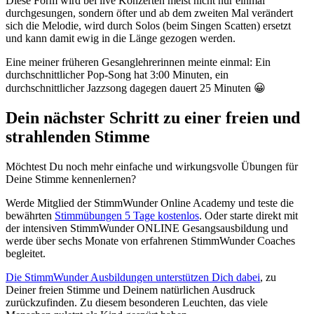
Diese Form wird bei live Konzerten meist nicht nur einmal
durchgesungen, sondern öfter und ab dem zweiten Mal verändert
sich die Melodie, wird durch Solos (beim Singen Scatten) ersetzt
und kann damit ewig in die Länge gezogen werden.
Eine meiner früheren Gesanglehrerinnen meinte einmal: Ein
durchschnittlicher Pop-Song hat 3:00 Minuten, ein
durchschnittlicher Jazzsong dagegen dauert 25 Minuten 😀
Dein nächster Schritt zu einer freien und
strahlenden Stimme
Möchtest Du noch mehr einfache und wirkungsvolle Übungen für
Deine Stimme kennenlernen?
Werde Mitglied der StimmWunder Online Academy und teste die
bewährten
Stimmübungen 5 Tage kostenlos
. Oder starte direkt mit
der intensiven StimmWunder ONLINE Gesangsausbildung und
werde über sechs Monate von erfahrenen StimmWunder Coaches
begleitet.
Die StimmWunder Ausbildungen unterstützen Dich dabei
, zu
Deiner freien Stimme und Deinem natürlichen Ausdruck
zurückzufinden. Zu diesem besonderen Leuchten, das viele