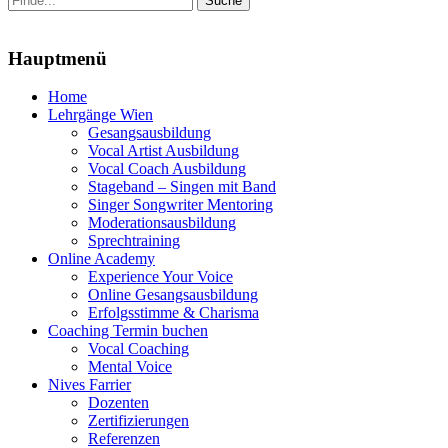
nach:
Menu
Hauptmenü
Zum
Home
Inhalt
Lehrgänge Wien
springen
Gesangsausbildung
Vocal Artist Ausbildung
Vocal Coach Ausbildung
Stageband – Singen mit Band
Singer Songwriter Mentoring
Moderationsausbildung
Sprechtraining
Online Academy
Experience Your Voice
Online Gesangsausbildung
Erfolgsstimme & Charisma
Coaching Termin buchen
Vocal Coaching
Mental Voice
Nives Farrier
Dozenten
Zertifizierungen
Referenzen