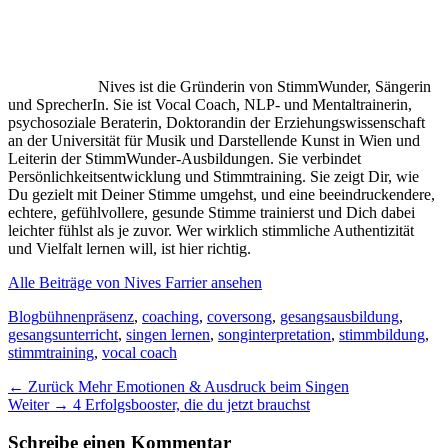
Nives ist die Gründerin von StimmWunder, Sängerin
und SprecherIn. Sie ist Vocal Coach, NLP- und Mentaltrainerin,
psychosoziale Beraterin, Doktorandin der Erziehungswissenschaft
an der Universität für Musik und Darstellende Kunst in Wien und
Leiterin der StimmWunder-Ausbildungen. Sie verbindet
Persönlichkeitsentwicklung und Stimmtraining. Sie zeigt Dir, wie
Du gezielt mit Deiner Stimme umgehst, und eine beeindruckendere,
echtere, gefühlvollere, gesunde Stimme trainierst und Dich dabei
leichter fühlst als je zuvor. Wer wirklich stimmliche Authentizität
und Vielfalt lernen will, ist hier richtig.
Alle Beiträge von Nives Farrier ansehen
Kategorien
Schlagworte
Blog
bühnenpräsenz
,
coaching
,
coversong
,
gesangsausbildung
,
gesangsunterricht
,
singen lernen
,
songinterpretation
,
stimmbildung
,
stimmtraining
,
vocal coach
Beitragsnavigation
Vorheriger
← Zurück
Mehr Emotionen & Ausdruck beim Singen
Nächster
Beitrag:
Weiter →
4 Erfolgsbooster, die du jetzt brauchst
Beitrag:
Schreibe einen Kommentar