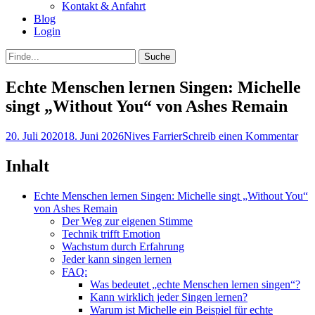
Kontakt & Anfahrt
Blog
Login
bei
Suche
der
nach:
Suche
Echte Menschen lernen Singen: Michelle
singt „Without You“ von Ashes Remain
Posted
Autor
20. Juli 2020
18. Juni 2026
Nives Farrier
Schreib einen Kommentar
on
Inhalt
Echte Menschen lernen Singen: Michelle singt „Without You“
von Ashes Remain
Der Weg zur eigenen Stimme
Technik trifft Emotion
Wachstum durch Erfahrung
Jeder kann singen lernen
FAQ:
Was bedeutet „echte Menschen lernen singen“?
Kann wirklich jeder Singen lernen?
Warum ist Michelle ein Beispiel für echte