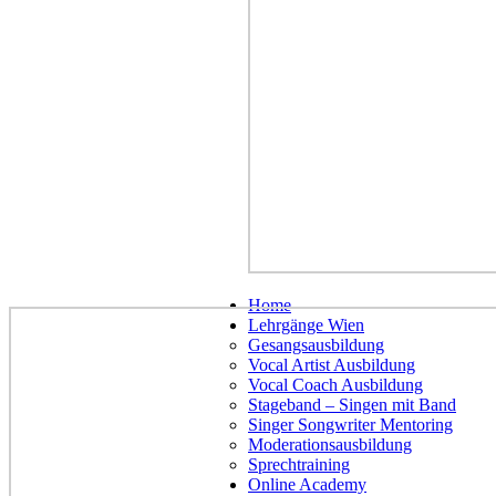
Home
Lehrgänge Wien
Gesangsausbildung
Vocal Artist Ausbildung
Vocal Coach Ausbildung
Stageband – Singen mit Band
Singer Songwriter Mentoring
Moderationsausbildung
Sprechtraining
Online Academy