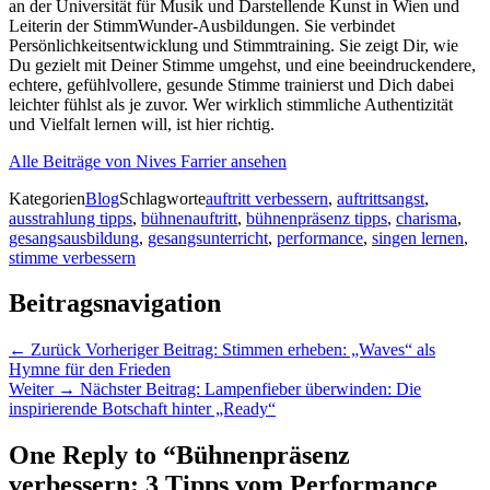
an der Universität für Musik und Darstellende Kunst in Wien und
Leiterin der StimmWunder-Ausbildungen. Sie verbindet
Persönlichkeitsentwicklung und Stimmtraining. Sie zeigt Dir, wie
Du gezielt mit Deiner Stimme umgehst, und eine beeindruckendere,
echtere, gefühlvollere, gesunde Stimme trainierst und Dich dabei
leichter fühlst als je zuvor. Wer wirklich stimmliche Authentizität
und Vielfalt lernen will, ist hier richtig.
Alle Beiträge von Nives Farrier ansehen
Kategorien
Blog
Schlagworte
auftritt verbessern
,
auftrittsangst
,
ausstrahlung tipps
,
bühnenauftritt
,
bühnenpräsenz tipps
,
charisma
,
gesangsausbildung
,
gesangsunterricht
,
performance
,
singen lernen
,
stimme verbessern
Beitragsnavigation
← Zurück
Vorheriger Beitrag:
Stimmen erheben: „Waves“ als
Hymne für den Frieden
Weiter →
Nächster Beitrag:
Lampenfieber überwinden: Die
inspirierende Botschaft hinter „Ready“
One Reply to “Bühnenpräsenz
verbessern: 3 Tipps vom Performance