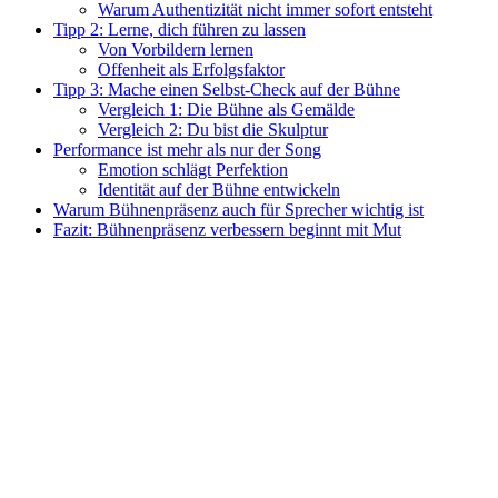
Warum Authentizität nicht immer sofort entsteht
Tipp 2: Lerne, dich führen zu lassen
Von Vorbildern lernen
Offenheit als Erfolgsfaktor
Tipp 3: Mache einen Selbst-Check auf der Bühne
Vergleich 1: Die Bühne als Gemälde
Vergleich 2: Du bist die Skulptur
Performance ist mehr als nur der Song
Emotion schlägt Perfektion
Identität auf der Bühne entwickeln
Warum Bühnenpräsenz auch für Sprecher wichtig ist
Fazit: Bühnenpräsenz verbessern beginnt mit Mut