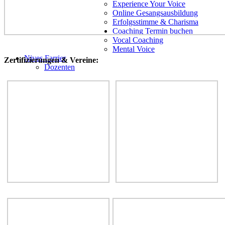
Experience Your Voice
Online Gesangsausbildung
Erfolgsstimme & Charisma
Coaching Termin buchen
Vocal Coaching
Mental Voice
Nives Farrier
Zertifizierungen & Vereine:
Dozenten