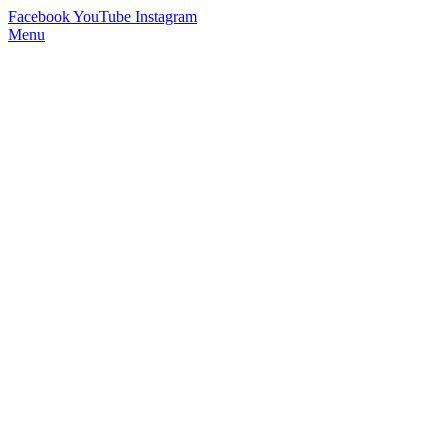
Facebook
YouTube
Instagram
Menu
StimmWunder by Nives Farrier
Stimmtraining und Persönlichkeitsentwicklung in Wien und Online