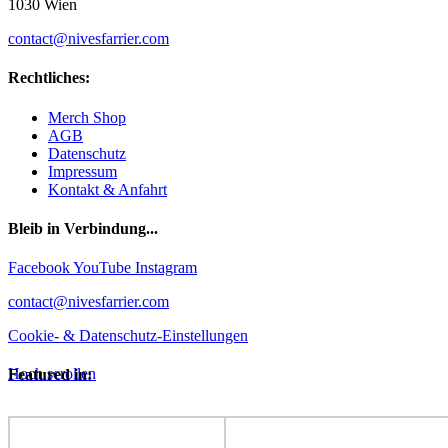
1030 Wien
contact@nivesfarrier.com
Rechtliches:
Merch Shop
AGB
Datenschutz
Impressum
Kontakt & Anfahrt
Bleib in Verbindung...
Facebook
YouTube
Instagram
contact@nivesfarrier.com
Cookie- & Datenschutz-Einstellungen
Hoch scrollen
Featured in: