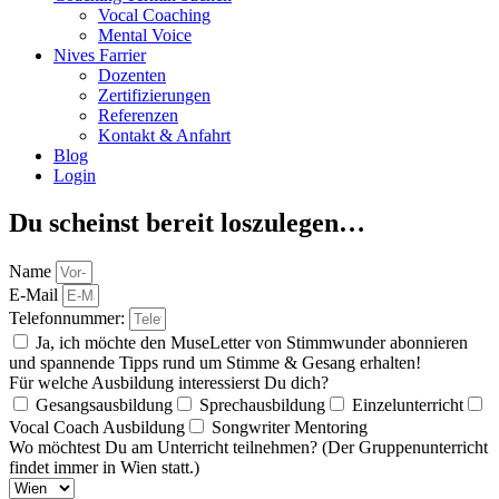
Vocal Coaching
Mental Voice
Nives Farrier
Dozenten
Zertifizierungen
Referenzen
Kontakt & Anfahrt
Blog
Login
Du scheinst bereit loszulegen…
Name
E-Mail
Telefonnummer:
Ja, ich möchte den MuseLetter von Stimmwunder abonnieren
und spannende Tipps rund um Stimme & Gesang erhalten!
Für welche Ausbildung interessierst Du dich?
Gesangsausbildung
Sprechausbildung
Einzelunterricht
Vocal Coach Ausbildung
Songwriter Mentoring
Wo möchtest Du am Unterricht teilnehmen? (Der Gruppenunterricht
findet immer in Wien statt.)