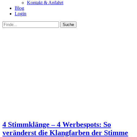
Kontakt & Anfahrt
Blog
Login
bei
Suche
der
nach:
Suche
4 Stimmklänge – 4 Werbespots: So
veränderst die Klangfarben der Stimme