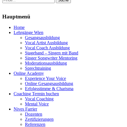
nach:
Menu
Hauptmenü
Zum
Home
Inhalt
Lehrgänge Wien
springen
Gesangsausbildung
Vocal Artist Ausbildung
Vocal Coach Ausbildung
Stageband – Singen mit Band
Singer Songwriter Mentoring
Moderationsausbildung
Sprechtraining
Online Academy
Experience Your Voice
Online Gesangsausbildung
Erfolgsstimme & Charisma
Coaching Termin buchen
Vocal Coaching
Mental Voice
Nives Farrier
Dozenten
Zertifizierungen
Referenzen