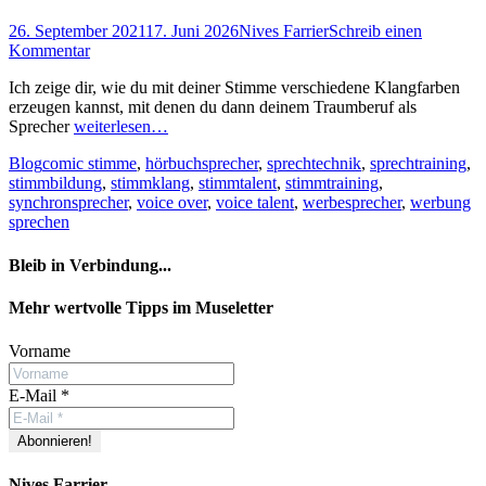
Posted
Autor
26. September 2021
17. Juni 2026
Nives Farrier
Schreib einen
on
Kommentar
Ich zeige dir, wie du mit deiner Stimme verschiedene Klangfarben
erzeugen kannst, mit denen du dann deinem Traumberuf als
Sprecher
weiterlesen…
Kategorien
Schlagworte
Blog
comic stimme
,
hörbuchsprecher
,
sprechtechnik
,
sprechtraining
,
stimmbildung
,
stimmklang
,
stimmtalent
,
stimmtraining
,
synchronsprecher
,
voice over
,
voice talent
,
werbesprecher
,
werbung
sprechen
Bleib in Verbindung...
Facebook
YouTube
Instagram
Mehr wertvolle Tipps im Museletter
Vorname
E-Mail
*
Nives Farrier