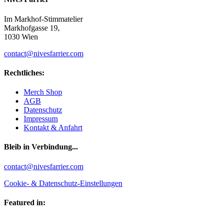
Im Markhof-Stimmatelier
Markhofgasse 19,
1030 Wien
contact@nivesfarrier.com
Rechtliches:
Merch Shop
AGB
Datenschutz
Impressum
Kontakt & Anfahrt
Bleib in Verbindung...
Facebook
YouTube
Instagram
contact@nivesfarrier.com
Cookie- & Datenschutz-Einstellungen
Featured in: