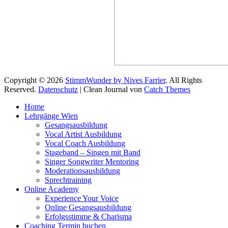
Copyright © 2026
StimmWunder by Nives Farrier
. All Rights
Reserved.
Datenschutz
| Clean Journal von
Catch Themes
Hoch
Home
scrollen
Lehrgänge Wien
Gesangsausbildung
Vocal Artist Ausbildung
Vocal Coach Ausbildung
Stageband – Singen mit Band
Singer Songwriter Mentoring
Moderationsausbildung
Sprechtraining
Online Academy
Experience Your Voice
Online Gesangsausbildung
Erfolgsstimme & Charisma
Coaching Termin buchen