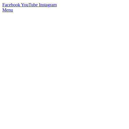
Facebook
YouTube
Instagram
Menu
StimmWunder by Nives Farrier
Stimmtraining und Persönlichkeitsentwicklung in Wien und Online