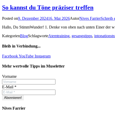
So kannst du Töne präziser treffen
Posted on
9. Dezember 2024
16. Mai 2026
Autor
Nives Farrier
Schreib
Hallo, Du StimmWunder! 1. Denke von oben nach unten Einer der wic
Kategorien
Blog
Schlagworte
Atemtraining
,
gesangstipps
,
intonationstr
Bleib in Verbindung...
Facebook
YouTube
Instagram
Mehr wertvolle Tipps im Museletter
Vorname
E-Mail
*
Nives Farrier