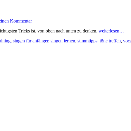
 einen Kommentar
htigsten Tricks ist, von oben nach unten zu denken,
weiterlesen…
aining
,
singen für anfänger
,
singen lernen
,
stimmtipps
,
töne treffen
,
voc