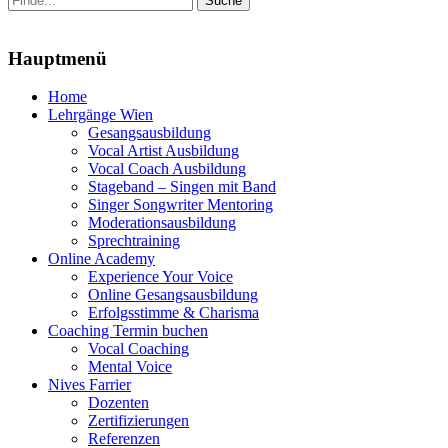
nach:
Menu
Hauptmenü
Zum
Home
Inhalt
Lehrgänge Wien
springen
Gesangsausbildung
Vocal Artist Ausbildung
Vocal Coach Ausbildung
Stageband – Singen mit Band
Singer Songwriter Mentoring
Moderationsausbildung
Sprechtraining
Online Academy
Experience Your Voice
Online Gesangsausbildung
Erfolgsstimme & Charisma
Coaching Termin buchen
Vocal Coaching
Mental Voice
Nives Farrier
Dozenten
Zertifizierungen
Referenzen