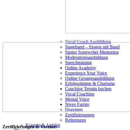
Vocal Coach Ausbildung
Stageband – Singen mit Band
Singer Songwriter Mentoring
Moderationsausbildung
Sprechtraining
Online Academy
Experience Your Voice
Online Gesangsausbildung
Erfolgsstimme & Charisma
Coaching Termin buchen
Vocal Coaching
Mental Voice
Nives Farrier
Dozenten
Zertifizierungen
Referenzen
Kontakt & Anfahrt
Zertifizierungen & Vereine: