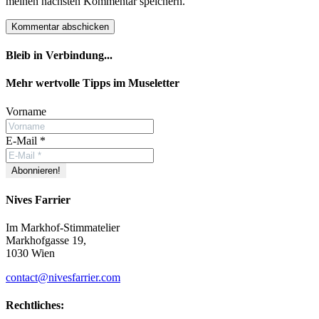
meinen nächsten Kommentar speichern.
Bleib in Verbindung...
Facebook
YouTube
Instagram
Mehr wertvolle Tipps im Museletter
Vorname
E-Mail
*
Nives Farrier
Im Markhof-Stimmatelier
Markhofgasse 19,
1030 Wien
contact@nivesfarrier.com
Rechtliches: