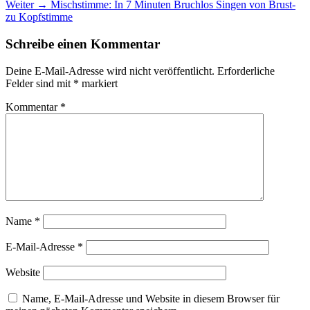
Nächster
Beitrag:
Weiter →
Mischstimme: In 7 Minuten Bruchlos Singen von Brust-
Beitrag:
zu Kopfstimme
Schreibe einen Kommentar
Deine E-Mail-Adresse wird nicht veröffentlicht.
Erforderliche
Felder sind mit
*
markiert
Kommentar
*
Name
*
E-Mail-Adresse
*
Website
Name, E-Mail-Adresse und Website in diesem Browser für