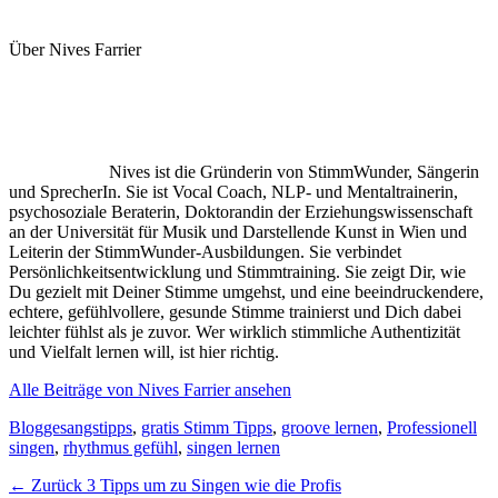
Über Nives Farrier
Nives ist die Gründerin von StimmWunder, Sängerin
und SprecherIn. Sie ist Vocal Coach, NLP- und Mentaltrainerin,
psychosoziale Beraterin, Doktorandin der Erziehungswissenschaft
an der Universität für Musik und Darstellende Kunst in Wien und
Leiterin der StimmWunder-Ausbildungen. Sie verbindet
Persönlichkeitsentwicklung und Stimmtraining. Sie zeigt Dir, wie
Du gezielt mit Deiner Stimme umgehst, und eine beeindruckendere,
echtere, gefühlvollere, gesunde Stimme trainierst und Dich dabei
leichter fühlst als je zuvor. Wer wirklich stimmliche Authentizität
und Vielfalt lernen will, ist hier richtig.
Alle Beiträge von Nives Farrier ansehen
Kategorien
Schlagworte
Blog
gesangstipps
,
gratis Stimm Tipps
,
groove lernen
,
Professionell
singen
,
rhythmus gefühl
,
singen lernen
Beitragsnavigation
Vorheriger
← Zurück
3 Tipps um zu Singen wie die Profis