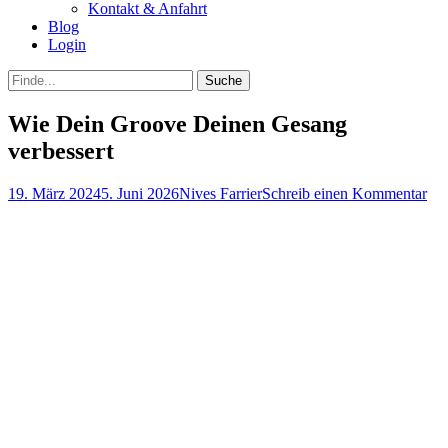
Kontakt & Anfahrt
Blog
Login
bei
Suche
der
nach:
Suche
Wie Dein Groove Deinen Gesang
verbessert
Posted
Autor
19. März 2024
5. Juni 2026
Nives Farrier
Schreib einen Kommentar
on