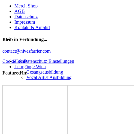
Merch Shop
AGB
Datenschutz
Impressum
Kontakt & Anfahrt
Bleib in Verbindung...
Facebook
YouTube
Instagram
contact@nivesfarrier.com
Hoch
Home
Cookie- & Datenschutz-Einstellungen
scrollen
Lehrgänge Wien
Gesangsausbildung
Featured in:
Vocal Artist Ausbildung