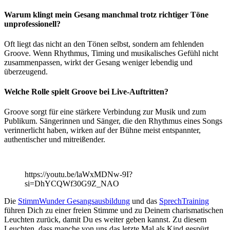
Warum klingt mein Gesang manchmal trotz richtiger Töne
unprofessionell?
Oft liegt das nicht an den Tönen selbst, sondern am fehlenden
Groove. Wenn Rhythmus, Timing und musikalisches Gefühl nicht
zusammenpassen, wirkt der Gesang weniger lebendig und
überzeugend.
Welche Rolle spielt Groove bei Live-Auftritten?
Groove sorgt für eine stärkere Verbindung zur Musik und zum
Publikum. Sängerinnen und Sänger, die den Rhythmus eines Songs
verinnerlicht haben, wirken auf der Bühne meist entspannter,
authentischer und mitreißender.
https://youtu.be/laWxMDNw-9I?
si=DhYCQWf30G9Z_NAO
Die
StimmWunder Gesangsausbildung
und das
SprechTraining
führen Dich zu einer freien Stimme und zu Deinem charismatischen
Leuchten zurück, damit Du es weiter geben kannst. Zu diesem
Leuchten, dass manche von uns das letzte Mal als Kind gespürt