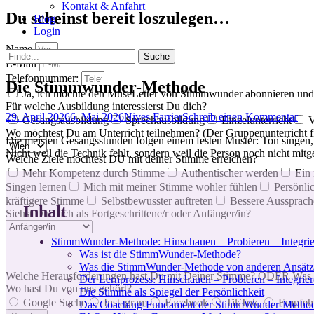
Kontakt & Anfahrt
Du scheinst bereit loszulegen…
Blog
Login
Name
bei
Suche
E-Mail
der
nach:
Telefonnummer:
Suche
Die Stimmwunder-Methode
Ja, ich möchte den MuseLetter von Stimmwunder abonnieren und
Für welche Ausbildung interessierst Du dich?
Posted
Autor
29. April 2026
6. Mai 2026
Nives Farrier
Schreib einen Kommentar
Gesangsausbildung
Sprechausbildung
Einzelunterricht
V
on
Wo möchtest Du am Unterricht teilnehmen? (Der Gruppenunterricht fi
Die meisten Gesangsstunden folgen einem festen Muster: Ton singen, 
Nicht weil die Technik fehlt, sondern weil die Person noch nicht mitg
Welche Ziele möchtest DU mit deiner Stimme erreichen?
Mehr Kompetenz durch Stimme
Authentischer werden
Ein
Singen lernen
Mich mit meiner Stimme wohler fühlen
Persönli
kräftigere Stimme
Selbstbewusster auftreten
Bessere Aussprach
Inhalt
Siehst Du Dich als Fortgeschrittene/r oder Anfänger/in?
StimmWunder-Methode: Hinschauen – Probieren – Integri
Was ist die StimmWunder-Methode?
Was die StimmWunder-Methode von anderen Ansätze
Welche Herausforderungen hast Du mit Deiner Stimme? ODER Was m
Der Lernprozess: Hinschauen – Probieren – Integrie
Wo hast Du von uns gehört?
Die Stimme als Spiegel der Persönlichkeit
Google Suche
Instagram
Facebook
TikTok,
Empfeh
Das Coaching-Fundament der StimmWunder-Metho