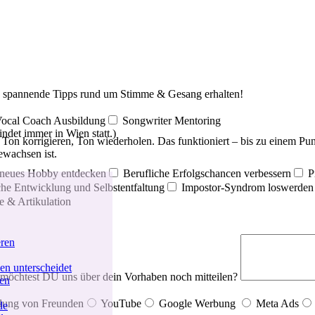
 spannende Tipps rund um Stimme & Gesang erhalten!
ocal Coach Ausbildung
Songwriter Mentoring
ndet immer in Wien statt.)
Ton korrigieren, Ton wiederholen. Das funktioniert – bis zu einem Pun
ewachsen ist.
 neues Hobby entdecken
Berufliche Erfolgschancen verbessern
P
che Entwicklung und Selbstentfaltung
Impostor-Syndrom loswerden 
e & Artikulation
eren
n unterscheidet
öchtest DU uns über dein Vorhaben noch mitteilen?
ren
lung von Freunden
YouTube
Google Werbung
Meta Ads
de