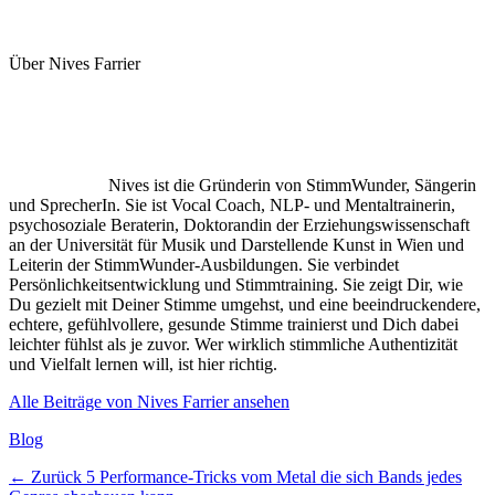
Über Nives Farrier
Nives ist die Gründerin von StimmWunder, Sängerin
und SprecherIn. Sie ist Vocal Coach, NLP- und Mentaltrainerin,
psychosoziale Beraterin, Doktorandin der Erziehungswissenschaft
an der Universität für Musik und Darstellende Kunst in Wien und
Leiterin der StimmWunder-Ausbildungen. Sie verbindet
Persönlichkeitsentwicklung und Stimmtraining. Sie zeigt Dir, wie
Du gezielt mit Deiner Stimme umgehst, und eine beeindruckendere,
echtere, gefühlvollere, gesunde Stimme trainierst und Dich dabei
leichter fühlst als je zuvor. Wer wirklich stimmliche Authentizität
und Vielfalt lernen will, ist hier richtig.
Alle Beiträge von Nives Farrier ansehen
Kategorien
Blog
Beitragsnavigation
Vorheriger
← Zurück
5 Performance-Tricks vom Metal die sich Bands jedes