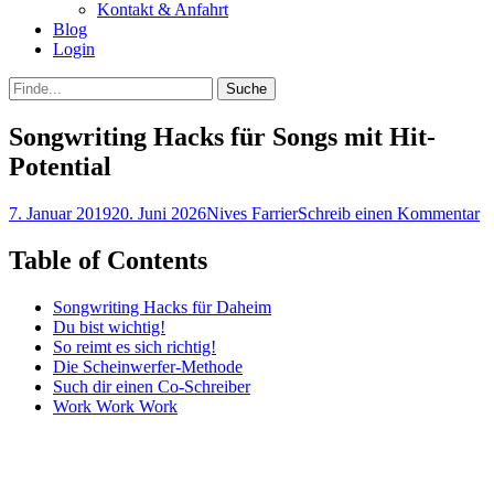
Kontakt & Anfahrt
Blog
Login
bei
Suche
der
nach:
Suche
Songwriting Hacks für Songs mit Hit-
Potential
Posted
Autor
7. Januar 2019
20. Juni 2026
Nives Farrier
Schreib einen Kommentar
on
Table of Contents
Songwriting Hacks für Daheim
Du bist wichtig!
So reimt es sich richtig!
Die Scheinwerfer-Methode
Such dir einen Co-Schreiber
Work Work Work