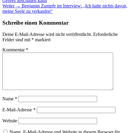
Beitrag:
Genres abschauen kann
Nächster
Weiter →
Benjamin Zumpfe im Interview: „Ich halte nichts davon,
Beitrag:
meine Seele zu verkaufen“
Schreibe einen Kommentar
Deine E-Mail-Adresse wird nicht veröffentlicht.
Erforderliche
Felder sind mit
*
markiert
Kommentar
*
Name
*
E-Mail-Adresse
*
Website
Name, E-Mail-Adresse und Website in diesem Browser für