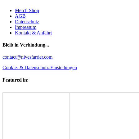
Merch Shop
AGB
Datenschutz
Impressum
Kontakt & Anfahrt
Bleib in Verbindung...
Facebook
YouTube
Instagram
contact@nivesfarrier.com
Cookie- & Datenschutz-Einstellungen
Featured in: