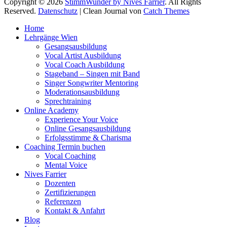
Copyright © 2026
StimmWunder by Nives Farrier
. All Rights
Reserved.
Datenschutz
| Clean Journal von
Catch Themes
Hoch
Home
scrollen
Lehrgänge Wien
Gesangsausbildung
Vocal Artist Ausbildung
Vocal Coach Ausbildung
Stageband – Singen mit Band
Singer Songwriter Mentoring
Moderationsausbildung
Sprechtraining
Online Academy
Experience Your Voice
Online Gesangsausbildung
Erfolgsstimme & Charisma
Coaching Termin buchen
Vocal Coaching
Mental Voice
Nives Farrier
Dozenten
Zertifizierungen
Referenzen
Kontakt & Anfahrt
Blog