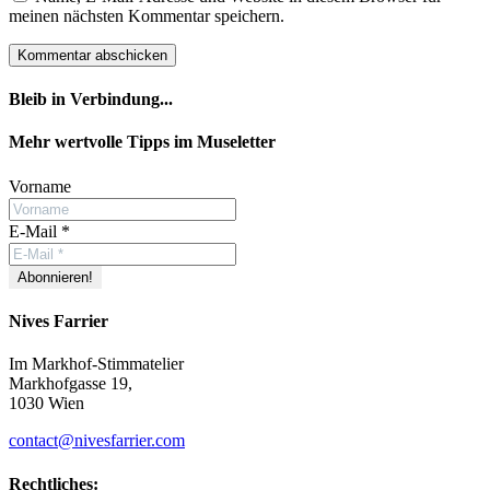
meinen nächsten Kommentar speichern.
Bleib in Verbindung...
Facebook
YouTube
Instagram
Mehr wertvolle Tipps im Museletter
Vorname
E-Mail
*
Nives Farrier
Im Markhof-Stimmatelier
Markhofgasse 19,
1030 Wien
contact@nivesfarrier.com
Rechtliches: