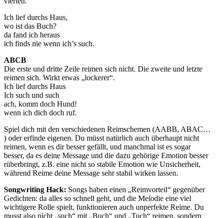
vierten.
Ich lief durchs Haus,
wo ist das Buch?
da fand ich heraus
ich finds nie wenn ich’s such.
ABCB
Die erste und dritte Zeile reimen sich nicht. Die zweite und letzte
reimen sich. Wirkt etwas „lockerer“.
Ich lief durchs Haus
Ich such und such
ach, komm doch Hund!
wenn ich dich doch ruf.
Spiel dich mit den verschiedenen Reimschemen (AABB, ABAC…
) oder erfinde eigenen. Du müsst natürlich auch überhaupt nicht
reimen, wenn es dir besser gefällt, und manchmal ist es sogar
besser, da es deine Message und die dazu gehörige Emotion besser
rüberbringt, z.B. eine nicht so stabile Emotion wie Unsicherheit,
während Reime deine Message sehr stabil wirken lassen.
Songwriting Hack:
Songs haben einen „Reimvorteil“ gegenüber
Gedichten: da alles so schnell geht, und die Melodie eine viel
wichtigere Rolle spielt, funktionieren auch unperfekte Reime. Du
musst also nicht „such“ mit „Buch“ und „Tuch“ reimen, sondern