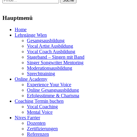
nach:
Menu
Hauptmenü
Zum
Home
Inhalt
Lehrgänge Wien
springen
Gesangsausbildung
Vocal Artist Ausbildung
Vocal Coach Ausbildung
Stageband – Singen mit Band
Singer Songwriter Mentoring
Moderationsausbildung
Sprechtraining
Online Academy
Experience Your Voice
Online Gesangsausbildung
Erfolgsstimme & Charisma
Coaching Termin buchen
Vocal Coaching
Mental Voice
Nives Farrier
Dozenten
Zertifizierungen
Referenzen