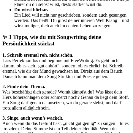
klarer du dir selbst wirst, desto stärker wirst du.
Du wirst hörbar.
Ein Lied will nicht nur geschrieben, sondern auch gesungen
werden. Das heißt: Du gibst deiner inneren Welt Klang – und
wirst mutiger, dich auch im echten Leben zu zeigen.
✨ 3 Tipps, wie du mit Songwriting deine
Persönlichkeit stärkst
1. Schreib erstmal roh, nicht schön.
Lass Perfektion los und beginne mit FreeWriting. Es geht nicht
darum, ob es sich „gut anhört“, sondern ob es ehrlich ist. Schreib
erstmal, wie dir der Mund gewachsen ist. Direkt aus dem Bauch.
Danach kann man dem Song Struktur und Poesie geben.
2. Finde dein Thema.
Was beschäftigt dich gerade? Womit kämpfst du? Was lässt dein
Herz höherschlagen oder schmerzt noch? Genau da liegt dein Stoff.
Ein Song darf genau da ansetzen, wo du gerade stehst, und darf
trotz allem alltäglich sein.
3. Singe, auch wenn’s wackelt.
Auch wenn du das Gefühl hast, „nicht gut genug“ zu singen – tu es
trotzdem. Deine Stimme ist ein Teil deiner Identität. Wenn du