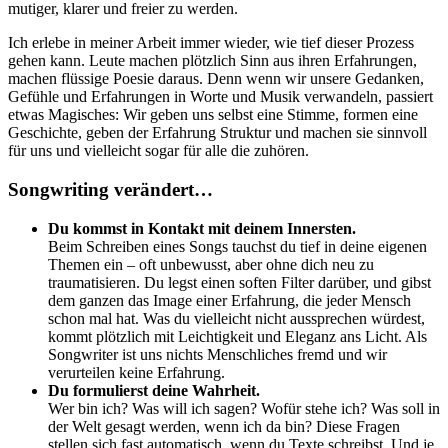
mutiger, klarer und freier zu werden.
Ich erlebe in meiner Arbeit immer wieder, wie tief dieser Prozess
gehen kann. Leute machen plötzlich Sinn aus ihren Erfahrungen,
machen flüssige Poesie daraus. Denn wenn wir unsere Gedanken,
Gefühle und Erfahrungen in Worte und Musik verwandeln, passiert
etwas Magisches: Wir geben uns selbst eine Stimme, formen eine
Geschichte, geben der Erfahrung Struktur und machen sie sinnvoll
für uns und vielleicht sogar für alle die zuhören.
Songwriting verändert…
Du kommst in Kontakt mit deinem Innersten.
Beim Schreiben eines Songs tauchst du tief in deine eigenen
Themen ein – oft unbewusst, aber ohne dich neu zu
traumatisieren. Du legst einen soften Filter darüber, und gibst
dem ganzen das Image einer Erfahrung, die jeder Mensch
schon mal hat. Was du vielleicht nicht aussprechen würdest,
kommt plötzlich mit Leichtigkeit und Eleganz ans Licht. Als
Songwriter ist uns nichts Menschliches fremd und wir
verurteilen keine Erfahrung.
Du formulierst deine Wahrheit.
Wer bin ich? Was will ich sagen? Wofür stehe ich? Was soll in
der Welt gesagt werden, wenn ich da bin? Diese Fragen
stellen sich fast automatisch, wenn du Texte schreibst. Und je