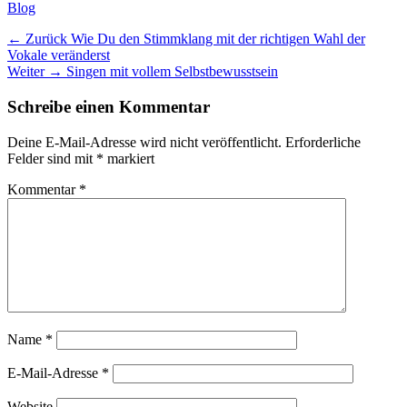
Kategorien
Blog
Beitragsnavigation
Vorheriger
← Zurück
Wie Du den Stimmklang mit der richtigen Wahl der
Beitrag:
Vokale veränderst
Nächster
Weiter →
Singen mit vollem Selbstbewusstsein
Beitrag:
Schreibe einen Kommentar
Deine E-Mail-Adresse wird nicht veröffentlicht.
Erforderliche
Felder sind mit
*
markiert
Kommentar
*
Name
*
E-Mail-Adresse
*
Website