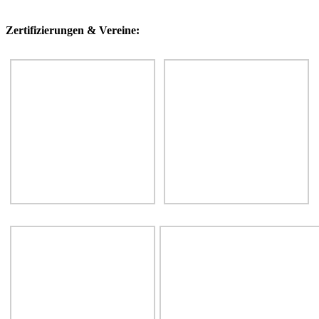
Zertifizierungen & Vereine:
H
s