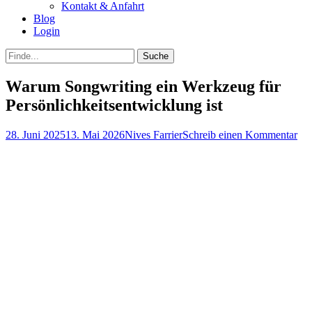
Kontakt & Anfahrt
Blog
Login
bei
Suche
der
nach:
Suche
Warum Songwriting ein Werkzeug für
Persönlichkeitsentwicklung ist
Posted
Autor
28. Juni 2025
13. Mai 2026
Nives Farrier
Schreib einen Kommentar
on