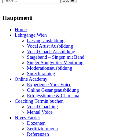
nach:
Menu
Hauptmenü
Zum
Home
Inhalt
Lehrgänge Wien
springen
Gesangsausbildung
Vocal Artist Ausbildung
Vocal Coach Ausbildung
Stageband – Singen mit Band
Singer Songwriter Mentoring
Moderationsausbildung
Sprechtraining
Online Academy
Experience Your Voice
Online Gesangsausbildung
Erfolgsstimme & Charisma
Coaching Termin buchen
Vocal Coaching
Mental Voice
Nives Farrier
Dozenten
Zertifizierungen
Referenzen