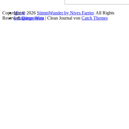
Copyright © 2026
Home
StimmWunder by Nives Farrier
. All Rights
Reserved.
Lehrgänge Wien
Datenschutz
| Clean Journal von
Catch Themes
Gesangsausbildung
Vocal Artist Ausbildung
Vocal Coach Ausbildung
Stageband – Singen mit Band
Singer Songwriter Mentoring
Moderationsausbildung
Sprechtraining
Online Academy
Experience Your Voice
Online Gesangsausbildung
Erfolgsstimme & Charisma
Coaching Termin buchen
Vocal Coaching
Mental Voice
Nives Farrier
Dozenten
Zertifizierungen
Referenzen
Kontakt & Anfahrt
Blog
Login