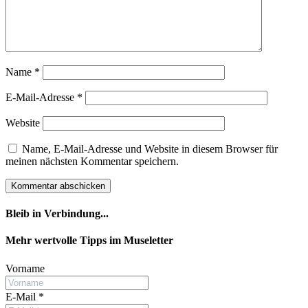
Name
*
E-Mail-Adresse
*
Website
Name, E-Mail-Adresse und Website in diesem Browser für
meinen nächsten Kommentar speichern.
Bleib in Verbindung...
Facebook
YouTube
Instagram
Mehr wertvolle Tipps im Museletter
Vorname
E-Mail
*