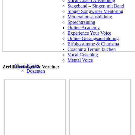
Vocal Coach Ausbildung
Stageband – Singen mit Band
Singer Songwriter Mentoring
Moderationsausbildung
Sprechtraining
Online Academy
Experience Your Voice
Online Gesangsausbildung
Erfolgsstimme & Charisma
Coaching Termin buchen
Vocal Coaching
Mental Voice
Nives Farrier
Zertifizierungen & Vereine:
Dozenten