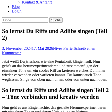
Kontakt & Anfahrt
Blog
Login
bei
Suche
der
nach:
Suche
So lernst Du Riffs und Adlibs singen (Teil
2)
Posted
Autor
3. November 2024
17. Mai 2026
Nives Farrier
Schreib einen
on
Kommentar
Jetzt weißt Du ja schon, wie eine Pentatonik klingen soll. Nun
geht’s an das herumexperimentieren und zusammenfügen der
einzelnen Töne um ein cooles Riff zu kreieren welches Du immer
wieder verwenden oder variieren kannst. Du kannst auch Töne
weglassen. Singe von oben nach unten, oder von unten nach oben.
So lernst du Riffs und Adlibs singen Teil 2
– Töne verbinden und kreativ werden
Nun geht es ans Eingemachte: das gezielte Herumexperimentieren
mit einzelnen Tönen und deren Verbindung zu kleinen