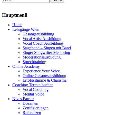
nach:
Menu
Hauptmenü
Zum
Home
Inhalt
Lehrgänge Wien
springen
Gesangsausbildung
Vocal Artist Ausbildung
Vocal Coach Ausbildung
Stageband – Singen mit Band
Singer Songwriter Mentoring
Moderationsausbildung
Sprechtraining
Online Academy
Experience Your Voice
Online Gesangsausbildung
Erfolgsstimme & Charisma
Coaching Termin buchen
Vocal Coaching
Mental Voice
Nives Farrier
Dozenten
Zertifizierungen
Referenzen