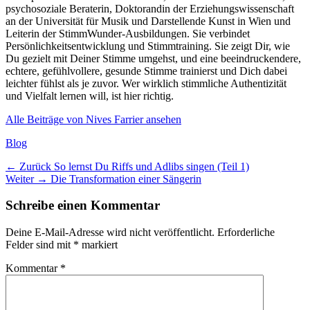
psychosoziale Beraterin, Doktorandin der Erziehungswissenschaft
an der Universität für Musik und Darstellende Kunst in Wien und
Leiterin der StimmWunder-Ausbildungen. Sie verbindet
Persönlichkeitsentwicklung und Stimmtraining. Sie zeigt Dir, wie
Du gezielt mit Deiner Stimme umgehst, und eine beeindruckendere,
echtere, gefühlvollere, gesunde Stimme trainierst und Dich dabei
leichter fühlst als je zuvor. Wer wirklich stimmliche Authentizität
und Vielfalt lernen will, ist hier richtig.
Alle Beiträge von Nives Farrier ansehen
Kategorien
Blog
Beitragsnavigation
Vorheriger
← Zurück
So lernst Du Riffs und Adlibs singen (Teil 1)
Nächster
Beitrag:
Weiter →
Die Transformation einer Sängerin
Beitrag:
Schreibe einen Kommentar
Deine E-Mail-Adresse wird nicht veröffentlicht.
Erforderliche
Felder sind mit
*
markiert
Kommentar
*