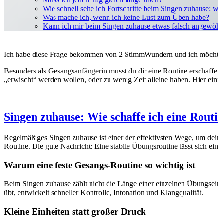
Wie schnell sehe ich Fortschritte beim Singen zuhause: w
Was mache ich, wenn ich keine Lust zum Üben habe?
Kann ich mir beim Singen zuhause etwas falsch angewö
Ich habe diese Frage bekommen von 2 StimmWundern und ich möchte
Besonders als Gesangsanfängerin musst du dir eine Routine erschaffe
„erwischt“ werden wollen, oder zu wenig Zeit alleine haben. Hier ein
Singen zuhause: Wie schaffe ich eine Rout
Regelmäßiges Singen zuhause ist einer der effektivsten Wege, um dein
Routine. Die gute Nachricht: Eine stabile Übungsroutine lässt sich ein
Warum eine feste Gesangs-Routine so wichtig ist
Beim Singen zuhause zählt nicht die Länge einer einzelnen Übungsei
übt, entwickelt schneller Kontrolle, Intonation und Klangqualität.
Kleine Einheiten statt großer Druck