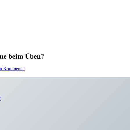
tine beim Üben?
en Kommentar
?