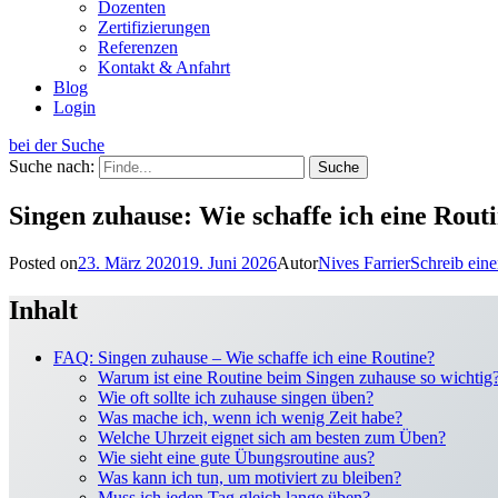
Dozenten
Zertifizierungen
Referenzen
Kontakt & Anfahrt
Blog
Login
bei der Suche
Suche nach:
Singen zuhause: Wie schaffe ich eine Rou
Posted on
23. März 2020
19. Juni 2026
Autor
Nives Farrier
Schreib ein
Inhalt
FAQ: Singen zuhause – Wie schaffe ich eine Routine?
Warum ist eine Routine beim Singen zuhause so wichtig
Wie oft sollte ich zuhause singen üben?
Was mache ich, wenn ich wenig Zeit habe?
Welche Uhrzeit eignet sich am besten zum Üben?
Wie sieht eine gute Übungsroutine aus?
Was kann ich tun, um motiviert zu bleiben?
Muss ich jeden Tag gleich lange üben?