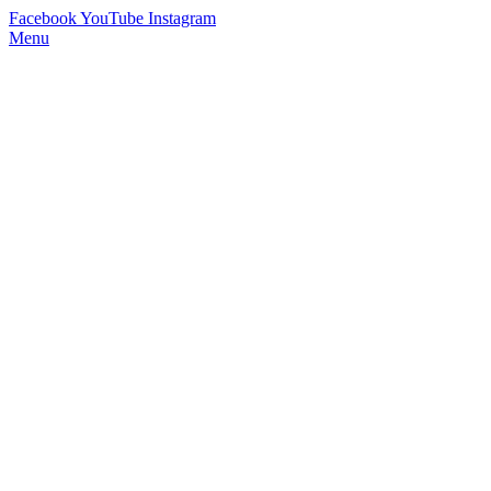
Facebook
YouTube
Instagram
Menu
StimmWunder by Nives Farrier
Stimmtraining und Persönlichkeitsentwicklung in Wien und Online