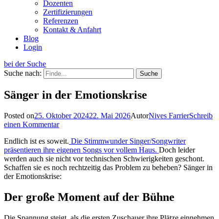
Dozenten
Zertifizierungen
Referenzen
Kontakt & Anfahrt
Blog
Login
bei der Suche
Suche nach:
Sänger in der Emotionskrise
Posted on
25. Oktober 2024
22. Mai 2026
Autor
Nives Farrier
Schreib
einen Kommentar
Endlich ist es soweit.
Die Stimmwunder Singer/Songwriter
präsentieren ihre eigenen Songs vor vollem Haus.
Doch leider
werden auch sie nicht vor technischen Schwierigkeiten geschont.
Schaffen sie es noch rechtzeitig das Problem zu beheben? Sänger in
der Emotionskrise:
Der große Moment auf der Bühne
Die Spannung steigt, als die ersten Zuschauer ihre Plätze einnehmen