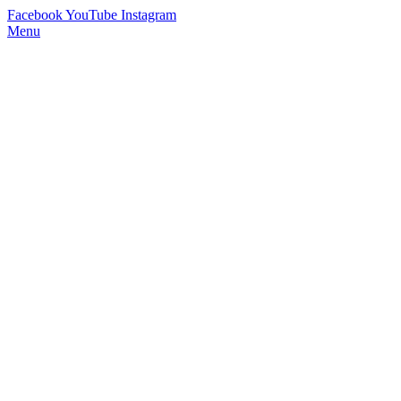
Facebook
YouTube
Instagram
Menu
StimmWunder by Nives Farrier
Stimmtraining und Persönlichkeitsentwicklung in Wien und Online