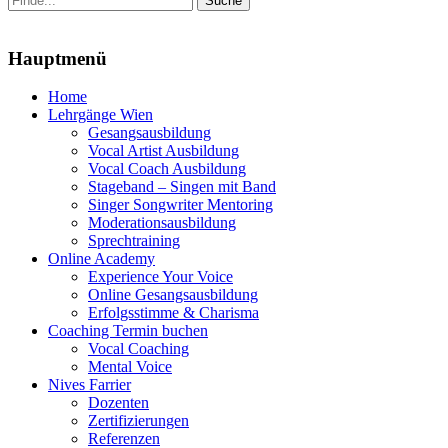
nach:
Menu
Hauptmenü
Zum
Home
Inhalt
Lehrgänge Wien
springen
Gesangsausbildung
Vocal Artist Ausbildung
Vocal Coach Ausbildung
Stageband – Singen mit Band
Singer Songwriter Mentoring
Moderationsausbildung
Sprechtraining
Online Academy
Experience Your Voice
Online Gesangsausbildung
Erfolgsstimme & Charisma
Coaching Termin buchen
Vocal Coaching
Mental Voice
Nives Farrier
Dozenten
Zertifizierungen
Referenzen