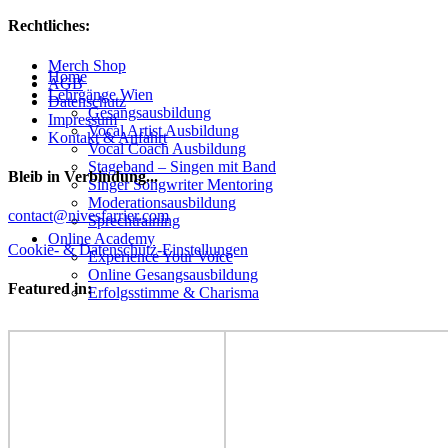
Rechtliches:
Hoch
Merch Shop
Home
scrollen
AGB
Lehrgänge Wien
Datenschutz
Gesangsausbildung
Impressum
Vocal Artist Ausbildung
Kontakt & Anfahrt
Vocal Coach Ausbildung
Stageband – Singen mit Band
Bleib in Verbindung...
Singer Songwriter Mentoring
Moderationsausbildung
Facebook
YouTube
Instagram
contact@nivesfarrier.com
Sprechtraining
Online Academy
Cookie- & Datenschutz-Einstellungen
Experience Your Voice
Online Gesangsausbildung
Featured in:
Erfolgsstimme & Charisma