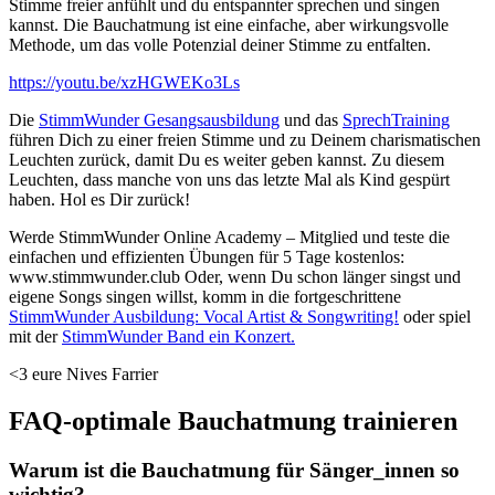
Stimme freier anfühlt und du entspannter sprechen und singen
kannst. Die Bauchatmung ist eine einfache, aber wirkungsvolle
Methode, um das volle Potenzial deiner Stimme zu entfalten.
https://youtu.be/xzHGWEKo3Ls
Die
StimmWunder Gesangsausbildung
und das
SprechTraining
führen Dich zu einer freien Stimme und zu Deinem charismatischen
Leuchten zurück, damit Du es weiter geben kannst. Zu diesem
Leuchten, dass manche von uns das letzte Mal als Kind gespürt
haben. Hol es Dir zurück!
Werde StimmWunder Online Academy – Mitglied und teste die
einfachen und effizienten Übungen für 5 Tage kostenlos:
www.stimmwunder.club Oder, wenn Du schon länger singst und
eigene Songs singen willst, komm in die fortgeschrittene
StimmWunder Ausbildung: Vocal Artist & Songwriting!
oder spiel
mit der
StimmWunder Band ein Konzert.
<3 eure Nives Farrier
FAQ-optimale Bauchatmung trainieren
Warum ist die Bauchatmung für Sänger_innen so
wichtig?