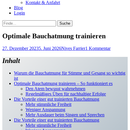
Kontakt & Anfahrt
Blog
Login
bei
Suche
der
nach:
Suche
Optimale Bauchatmung trainieren
Posted
Autor
27. Dezember 2023
5. Juni 2026
Nives Farrier
1 Kommentar
on
Inhalt
Warum die Bauchatmung für Stimme und Gesang so wichtig
ist
Optimale Bauchatmung trainieren – So funktioniert es
Den Atem bewusst wahrnehmen
Regelmäßiges Üben für nachhaltige Erfolge
Die Vorteile einer gut trainierten Bauchatmung
Mehr stimmliche Freiheit
Weniger Anspannung
Mehr Ausdauer beim Singen und Sprechen
Die Vorteile einer gut trainierten Bauchatmung
Mehr stimmliche Freiheit