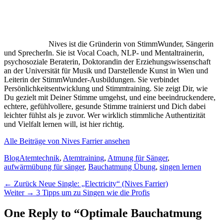
Nives ist die Gründerin von StimmWunder, Sängerin
und SprecherIn. Sie ist Vocal Coach, NLP- und Mentaltrainerin,
psychosoziale Beraterin, Doktorandin der Erziehungswissenschaft
an der Universität für Musik und Darstellende Kunst in Wien und
Leiterin der StimmWunder-Ausbildungen. Sie verbindet
Persönlichkeitsentwicklung und Stimmtraining. Sie zeigt Dir, wie
Du gezielt mit Deiner Stimme umgehst, und eine beeindruckendere,
echtere, gefühlvollere, gesunde Stimme trainierst und Dich dabei
leichter fühlst als je zuvor. Wer wirklich stimmliche Authentizität
und Vielfalt lernen will, ist hier richtig.
Alle Beiträge von Nives Farrier ansehen
Kategorien
Schlagworte
Blog
Atemtechnik
,
Atemtraining
,
Atmung für Sänger
,
aufwärmübung für sänger
,
Bauchatmung Übung
,
singen lernen
Beitragsnavigation
Vorheriger
← Zurück
Neue Single: „Electricity“ (Nives Farrier)
Nächster
Beitrag:
Weiter →
3 Tipps um zu Singen wie die Profis
Beitrag:
One Reply to “Optimale Bauchatmung