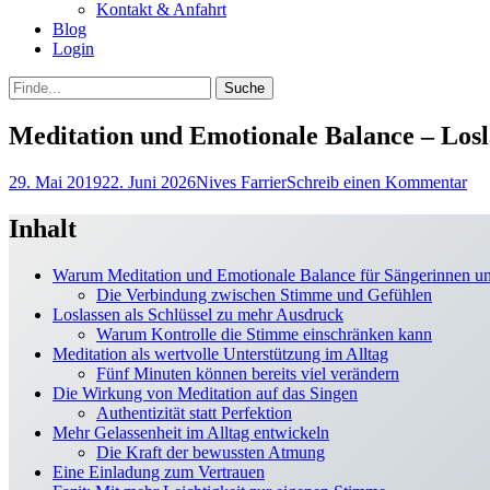
Kontakt & Anfahrt
Blog
Login
bei
Suche
der
nach:
Suche
Meditation und Emotionale Balance – Losl
Posted
Autor
29. Mai 2019
22. Juni 2026
Nives Farrier
Schreib einen Kommentar
on
Inhalt
Warum Meditation und Emotionale Balance für Sängerinnen und
Die Verbindung zwischen Stimme und Gefühlen
Loslassen als Schlüssel zu mehr Ausdruck
Warum Kontrolle die Stimme einschränken kann
Meditation als wertvolle Unterstützung im Alltag
Fünf Minuten können bereits viel verändern
Die Wirkung von Meditation auf das Singen
Authentizität statt Perfektion
Mehr Gelassenheit im Alltag entwickeln
Die Kraft der bewussten Atmung
Eine Einladung zum Vertrauen