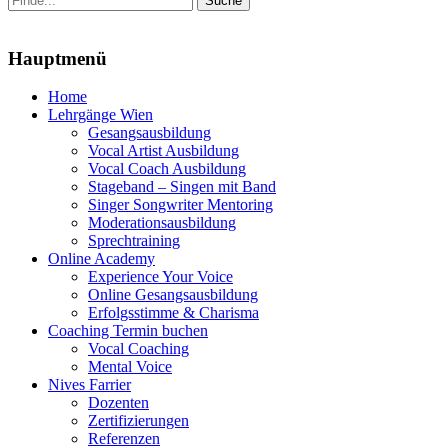
nach:
Menu
Hauptmenü
Zum
Home
Inhalt
Lehrgänge Wien
springen
Gesangsausbildung
Vocal Artist Ausbildung
Vocal Coach Ausbildung
Stageband – Singen mit Band
Singer Songwriter Mentoring
Moderationsausbildung
Sprechtraining
Online Academy
Experience Your Voice
Online Gesangsausbildung
Erfolgsstimme & Charisma
Coaching Termin buchen
Vocal Coaching
Mental Voice
Nives Farrier
Dozenten
Zertifizierungen
Referenzen