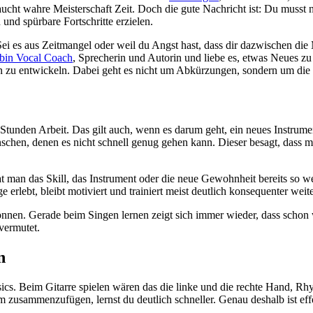
aucht wahre Meisterschaft Zeit. Doch die gute Nachricht ist: Du musst n
und spürbare Fortschritte erzielen.
i es aus Zeitmangel oder weil du Angst hast, dass dir dazwischen die 
 bin Vocal Coach
, Sprecherin und Autorin und liebe es, etwas Neues zu
ten zu entwickeln. Dabei geht es nicht um Abkürzungen, sondern um die r
Stunden Arbeit. Das gilt auch, wenn es darum geht, ein neues Instrume
schen, denen es nicht schnell genug gehen kann. Dieser besagt, dass 
 man das Skill, das Instrument oder die neue Gewohnheit bereits so we
erlebt, bleibt motiviert und trainiert meist deutlich konsequenter weite
 können. Gerade beim Singen lernen zeigt sich immer wieder, dass scho
vermutet.
n
 Basics. Beim Gitarre spielen wären das die linke und die rechte Hand, 
sam zusammenzufügen, lernst du deutlich schneller. Genau deshalb ist ef