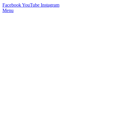
Facebook
YouTube
Instagram
Menu
StimmWunder by Nives Farrier
Stimmtraining und Persönlichkeitsentwicklung in Wien und Online