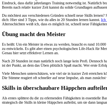
Eindruck, dass dafür jahrelanges Training notwendig ist. Natürlich br
Bereits nach relativ kurzer Zeit kannst du solide Grundlagen aufbauen 
Du möchtest aus verschiedenen Gründen schnell neue Skills lernen? Se
dich: Hier sind 3 Tipps, wie du alles in 20 Stunden lernen kannst.
Ich
Altersschichten weiß ich, dass es möglich ist, schnell neue Fähigkei
Übung macht den Meister
Es heißt: Um ein Meister in etwas zu werden, braucht es rund 10.000 
zu entwickeln. Es gibt aber einen psychologischen Life-Hack für Men
Genau hier setzt effektiver Lernen an.
Nach 20 Stunden ist man natürlich noch lange kein Profi. Dennoch hat
ist der Punkt, an dem das Üben plötzlich Spaß macht. Wer erste Erfolge 
Viele Menschen unterschätzen, wie viel sie in kurzer Zeit erreichen
Die Stimme reagiert oft schneller auf neue Impulse, als man zunächst 
Skills in überschaubare Häppchen aufteile
Als erstes splittest du die zu erlernenden Fähigkeiten in essentielle
strategisch die Skills in kleine Häppchen aufteilst, um sie dann lang