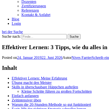
Dozenten
Zertifizierungen
Referenzen
Kontakt & Anfahrt
Blog
Login
bei der Suche
Suche nach:
Effektiver Lernen: 3 Tipps, wie du alles i
Posted on
24. Januar 2019
22. Juni 2026
Autor
Nives Farrier
Schreib e
Inhalt
Effektiver Lernen: Meine Erfahrung
Übung macht den Meister
Skills in überschaubare Häppchen aufteilen
Kleine Schritte führen zu großen Fortschritten
Einfach anfangen
Zeitintensiver üben
Warum die 20-Stunden-Methode so gut funktioniert
Fazit: Mit der richtigen Strategie schneller lernen