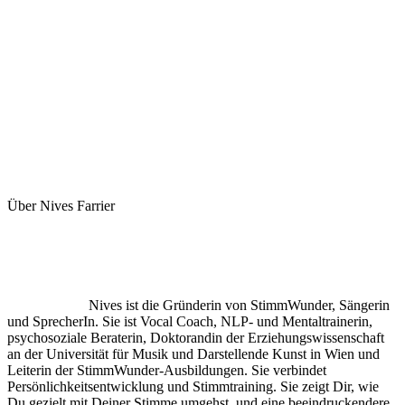
Über Nives Farrier
Nives ist die Gründerin von StimmWunder, Sängerin
und SprecherIn. Sie ist Vocal Coach, NLP- und Mentaltrainerin,
psychosoziale Beraterin, Doktorandin der Erziehungswissenschaft
an der Universität für Musik und Darstellende Kunst in Wien und
Leiterin der StimmWunder-Ausbildungen. Sie verbindet
Persönlichkeitsentwicklung und Stimmtraining. Sie zeigt Dir, wie
Du gezielt mit Deiner Stimme umgehst, und eine beeindruckendere,