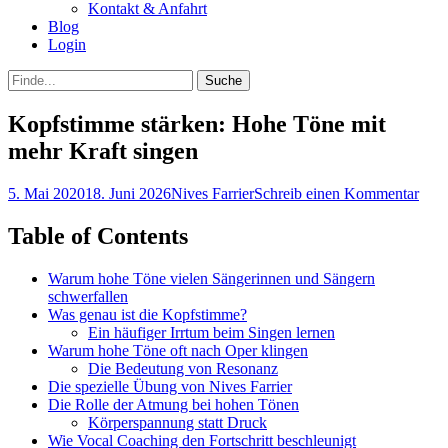
Kontakt & Anfahrt
Blog
Login
bei
Suche
der
nach:
Suche
Kopfstimme stärken: Hohe Töne mit
mehr Kraft singen
Posted
Autor
5. Mai 2020
18. Juni 2026
Nives Farrier
Schreib einen Kommentar
on
Table of Contents
Warum hohe Töne vielen Sängerinnen und Sängern
schwerfallen
Was genau ist die Kopfstimme?
Ein häufiger Irrtum beim Singen lernen
Warum hohe Töne oft nach Oper klingen
Die Bedeutung von Resonanz
Die spezielle Übung von Nives Farrier
Die Rolle der Atmung bei hohen Tönen
Körperspannung statt Druck
Wie Vocal Coaching den Fortschritt beschleunigt