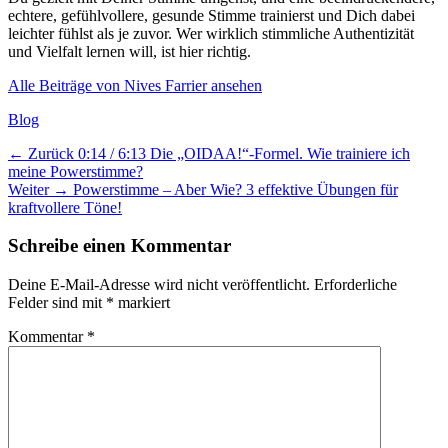
echtere, gefühlvollere, gesunde Stimme trainierst und Dich dabei
leichter fühlst als je zuvor. Wer wirklich stimmliche Authentizität
und Vielfalt lernen will, ist hier richtig.
Alle Beiträge von Nives Farrier ansehen
Kategorien
Blog
Beitragsnavigation
Vorheriger
← Zurück
0:14 / 6:13 Die „OIDAA!“-Formel. Wie trainiere ich
Beitrag:
meine Powerstimme?
Nächster
Weiter →
Powerstimme – Aber Wie? 3 effektive Übungen für
Beitrag:
kraftvollere Töne!
Schreibe einen Kommentar
Deine E-Mail-Adresse wird nicht veröffentlicht.
Erforderliche
Felder sind mit
*
markiert
Kommentar
*