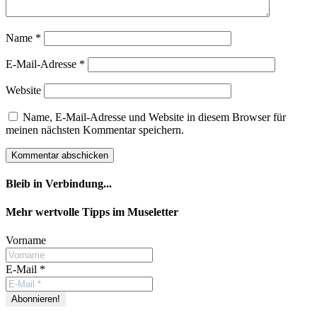
Name
*
E-Mail-Adresse
*
Website
Name, E-Mail-Adresse und Website in diesem Browser für
meinen nächsten Kommentar speichern.
Bleib in Verbindung...
Facebook
YouTube
Instagram
Mehr wertvolle Tipps im Museletter
Vorname
E-Mail
*