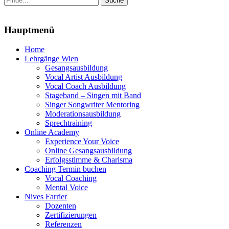
nach:
Menu
Hauptmenü
Zum
Home
Inhalt
Lehrgänge Wien
springen
Gesangsausbildung
Vocal Artist Ausbildung
Vocal Coach Ausbildung
Stageband – Singen mit Band
Singer Songwriter Mentoring
Moderationsausbildung
Sprechtraining
Online Academy
Experience Your Voice
Online Gesangsausbildung
Erfolgsstimme & Charisma
Coaching Termin buchen
Vocal Coaching
Mental Voice
Nives Farrier
Dozenten
Zertifizierungen
Referenzen