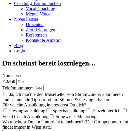
Coaching Termin buchen
Vocal Coaching
Mental Voice
Nives Farrier
Dozenten
Zertifizierungen
Referenzen
Kontakt & Anfahrt
Blog
Login
Du scheinst bereit loszulegen…
Name
E-Mail
Telefonnummer:
Ja, ich möchte den MuseLetter von Stimmwunder abonnieren
und spannende Tipps rund um Stimme & Gesang erhalten!
Für welche Ausbildung interessierst Du dich?
Gesangsausbildung
Sprechausbildung
Einzelunterricht
Vocal Coach Ausbildung
Songwriter Mentoring
Wo möchtest Du am Unterricht teilnehmen? (Der Gruppenunterricht
findet immer in Wien statt.)