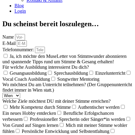
Kontakt & Anfahrt
Blog
Login
Du scheinst bereit loszulegen…
Name
E-Mail
Telefonnummer:
Ja, ich möchte den MuseLetter von Stimmwunder abonnieren
und spannende Tipps rund um Stimme & Gesang erhalten!
Für welche Ausbildung interessierst Du dich?
Gesangsausbildung
Sprechausbildung
Einzelunterricht
Vocal Coach Ausbildung
Songwriter Mentoring
Wo möchtest Du am Unterricht teilnehmen? (Der Gruppenunterricht
findet immer in Wien statt.)
Welche Ziele möchtest DU mit deiner Stimme erreichen?
Mehr Kompetenz durch Stimme
Authentischer werden
Ein neues Hobby entdecken
Berufliche Erfolgschancen
verbessern
Professioneller Sprecherin oder Sänger*in werden
Von Grund auf Singen lernen
Mich mit meiner Stimme wohler
fühlen
Persönliche Entwicklung und Selbstentfaltung