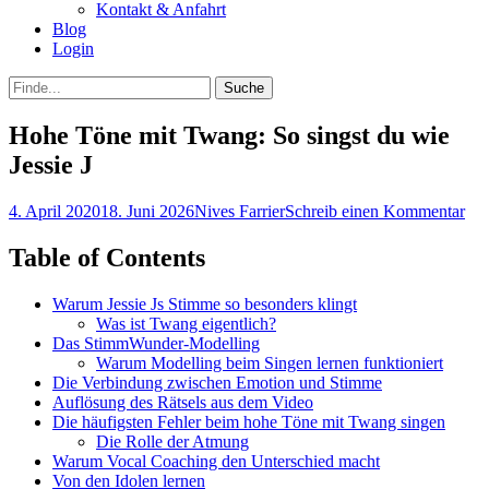
Kontakt & Anfahrt
Blog
Login
bei
Suche
der
nach:
Suche
Hohe Töne mit Twang: So singst du wie
Jessie J
Posted
Autor
4. April 2020
18. Juni 2026
Nives Farrier
Schreib einen Kommentar
on
Table of Contents
Warum Jessie Js Stimme so besonders klingt
Was ist Twang eigentlich?
Das StimmWunder-Modelling
Warum Modelling beim Singen lernen funktioniert
Die Verbindung zwischen Emotion und Stimme
Auflösung des Rätsels aus dem Video
Die häufigsten Fehler beim hohe Töne mit Twang singen
Die Rolle der Atmung
Warum Vocal Coaching den Unterschied macht
Von den Idolen lernen