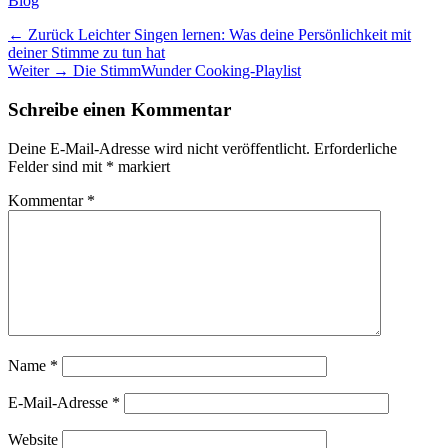
Blog
Beitragsnavigation
Vorheriger
← Zurück
Leichter Singen lernen: Was deine Persönlichkeit mit
Beitrag:
deiner Stimme zu tun hat
Nächster
Weiter →
Die StimmWunder Cooking-Playlist
Beitrag:
Schreibe einen Kommentar
Deine E-Mail-Adresse wird nicht veröffentlicht.
Erforderliche
Felder sind mit
*
markiert
Kommentar
*
Name
*
E-Mail-Adresse
*
Website