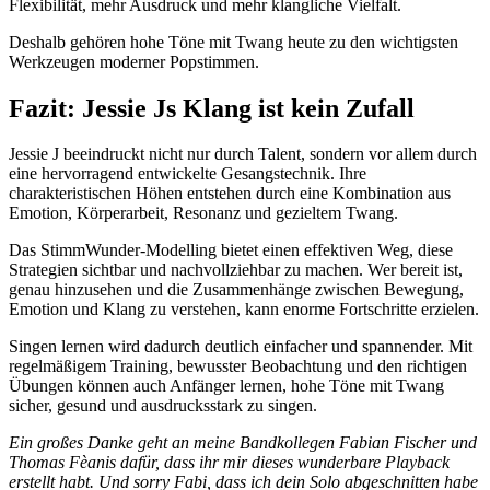
Flexibilität, mehr Ausdruck und mehr klangliche Vielfalt.
Deshalb gehören hohe Töne mit Twang heute zu den wichtigsten
Werkzeugen moderner Popstimmen.
Fazit: Jessie Js Klang ist kein Zufall
Jessie J beeindruckt nicht nur durch Talent, sondern vor allem durch
eine hervorragend entwickelte Gesangstechnik. Ihre
charakteristischen Höhen entstehen durch eine Kombination aus
Emotion, Körperarbeit, Resonanz und gezieltem Twang.
Das StimmWunder-Modelling bietet einen effektiven Weg, diese
Strategien sichtbar und nachvollziehbar zu machen. Wer bereit ist,
genau hinzusehen und die Zusammenhänge zwischen Bewegung,
Emotion und Klang zu verstehen, kann enorme Fortschritte erzielen.
Singen lernen wird dadurch deutlich einfacher und spannender. Mit
regelmäßigem Training, bewusster Beobachtung und den richtigen
Übungen können auch Anfänger lernen, hohe Töne mit Twang
sicher, gesund und ausdrucksstark zu singen.
Ein großes Danke geht an meine Bandkollegen Fabian Fischer und
Thomas Fèanis dafür, dass ihr mir dieses wunderbare Playback
erstellt habt. Und sorry Fabi, dass ich dein Solo abgeschnitten habe