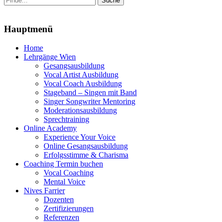
nach:
Menu
Hauptmenü
Zum
Home
Inhalt
Lehrgänge Wien
springen
Gesangsausbildung
Vocal Artist Ausbildung
Vocal Coach Ausbildung
Stageband – Singen mit Band
Singer Songwriter Mentoring
Moderationsausbildung
Sprechtraining
Online Academy
Experience Your Voice
Online Gesangsausbildung
Erfolgsstimme & Charisma
Coaching Termin buchen
Vocal Coaching
Mental Voice
Nives Farrier
Dozenten
Zertifizierungen
Referenzen