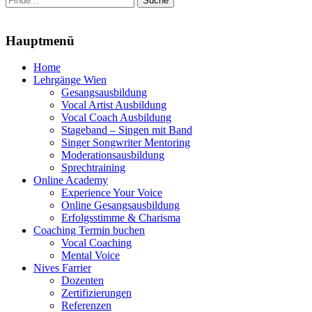
nach:
Menu
Hauptmenü
Zum
Home
Inhalt
Lehrgänge Wien
springen
Gesangsausbildung
Vocal Artist Ausbildung
Vocal Coach Ausbildung
Stageband – Singen mit Band
Singer Songwriter Mentoring
Moderationsausbildung
Sprechtraining
Online Academy
Experience Your Voice
Online Gesangsausbildung
Erfolgsstimme & Charisma
Coaching Termin buchen
Vocal Coaching
Mental Voice
Nives Farrier
Dozenten
Zertifizierungen
Referenzen