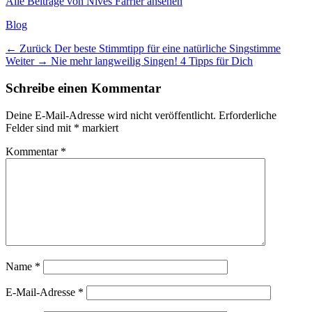
Alle Beiträge von Nives Farrier ansehen
Kategorien
Blog
Beitragsnavigation
Vorheriger
← Zurück
Der beste Stimmtipp für eine natürliche Singstimme
Nächster
Beitrag:
Weiter →
Nie mehr langweilig Singen! 4 Tipps für Dich
Beitrag:
Schreibe einen Kommentar
Deine E-Mail-Adresse wird nicht veröffentlicht.
Erforderliche
Felder sind mit
*
markiert
Kommentar
*
Name
*
E-Mail-Adresse
*