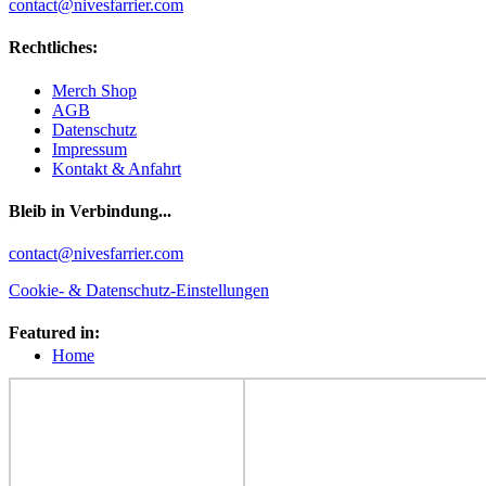
contact@nivesfarrier.com
Rechtliches:
Merch Shop
AGB
Datenschutz
Impressum
Kontakt & Anfahrt
Bleib in Verbindung...
Facebook
YouTube
Instagram
contact@nivesfarrier.com
Cookie- & Datenschutz-Einstellungen
Featured in:
Hoch
Home
scrollen