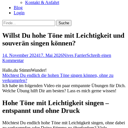
Kontakt & Anfahrt
Blog
Login
bei
Suche
der
nach:
Suche
Willst Du hohe Töne mit Leichtigkeit und
souverän singen können?
Posted
Autor
14. November 2024
17. Mai 2026
Nives Farrier
Schreib einen
on
Kommentar
Hallo,du StimmWunder!
Möchtest Du endlich die hohen Töne singen können, ohne zu
verkrampfen?
Ich habe im folgenden Video ein paar entspannte Übungen für Dich.
Welche Übung hilft Dir am besten? Lass es mich gerne wissen!
Hohe Töne mit Leichtigkeit singen –
entspannt und ohne Druck
Möchtest Du endlich hohe Töne mit Leichtigkeit singen, ohne dabei
zu verkrampfen oder Deine Stimme zu überfordern? Viele