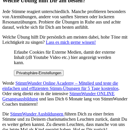
Welche Übung hilft Dir am besten?
Jede Stimme reagiert unterschiedlich. Manche profitieren besonders
von Atemübungen, andere von sanften Sirenen oder lockeren
Resonanzübungen. Probiere die Übungen in Ruhe aus und achte
darauf, welche sich für Dich am besten anfühlt.
Welche Übung hilft Dir persönlich am meisten dabei, hohe Töne mit
Leichtigkeit zu singen?
Lass es mich gerne wissen!
Erlaube Cookies für Externe Medien, damit der externe
Inhalt (zB Youtube Video etc.) hier angezeigt werden
kann.
Privatsphäre-Einstellungen
Werde
StimmWunder Online Academy – Mitglied und teste die
einfachen und effizienten Stimm-Übungen für 5 Tage kostenlos
.
Oder steig direkt ein in die intensive
StimmWunder ONLINE
Gesangsausbildung
und lass Dich 6 Monate lang von StimmWunder
Coaches trainieren!
Die
StimmWunder Ausbildungen
führen Dich zu einer freien
Stimme und zu Deinem charismatischen Leuchten zurück, damit Du
es weiter geben kannst. Zu diesem Leuchten, dass manche von uns
das letzte Mal als Kind gespürt haben. Hol es Dir zurück!