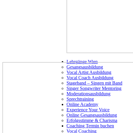
Lehrgänge Wien
Gesangsausbildung
Vocal Artist Ausbildung
Vocal Coach Ausbildung
Stageband – Singen mit Band
Singer Songwriter Mentoring
Moderationsausbildung
Sprechtraining
Online Academy
Experience Your Voice
Online Gesangsausbildung
Erfolgsstimme & Charisma
Coaching Termin buchen
Vocal Coaching