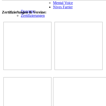
Mental Voice
Nives Farrier
Dozenten
Zertifizierungen & Vereine:
Zertifizierungen