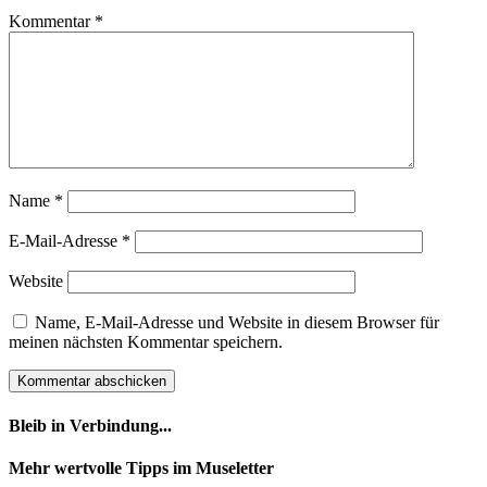
Kommentar
*
Name
*
E-Mail-Adresse
*
Website
Name, E-Mail-Adresse und Website in diesem Browser für
meinen nächsten Kommentar speichern.
Bleib in Verbindung...
Facebook
YouTube
Instagram
Mehr wertvolle Tipps im Museletter