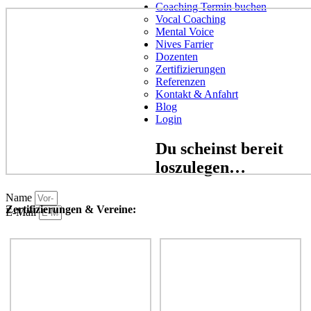
Coaching Termin buchen
Vocal Coaching
Mental Voice
Nives Farrier
Dozenten
Zertifizierungen
Referenzen
Kontakt & Anfahrt
Blog
Login
Du scheinst bereit
loszulegen…
Name
Zertifizierungen & Vereine:
E-Mail