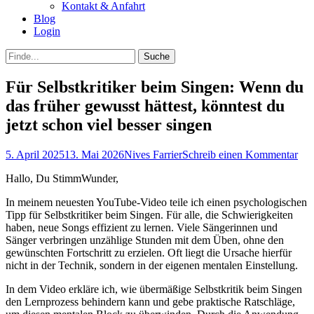
Kontakt & Anfahrt
Blog
Login
bei
Suche
der
nach:
Suche
Für Selbstkritiker beim Singen: Wenn du
das früher gewusst hättest, könntest du
jetzt schon viel besser singen
Posted
Autor
5. April 2025
13. Mai 2026
Nives Farrier
Schreib einen Kommentar
on
Hallo, Du StimmWunder,
​In meinem neuesten YouTube-Video teile ich einen psychologischen
Tipp für Selbstkritiker beim Singen. Für alle, die Schwierigkeiten
haben, neue Songs effizient zu lernen. Viele Sängerinnen und
Sänger verbringen unzählige Stunden mit dem Üben, ohne den
gewünschten Fortschritt zu erzielen. Oft liegt die Ursache hierfür
nicht in der Technik, sondern in der eigenen mentalen Einstellung.​
In dem Video erkläre ich, wie übermäßige Selbstkritik beim Singen
den Lernprozess behindern kann und gebe praktische Ratschläge,