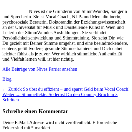
Nives ist die Gründerin von StimmWunder, Sängerin
und SprecherIn. Sie ist Vocal Coach, NLP- und Mentaltrainerin,
psychosoziale Beraterin, Doktorandin der Erziehungswissenschaft
an der Universität für Musik und Darstellende Kunst in Wien und
Leiterin der StimmWunder-Ausbildungen. Sie verbindet
Persönlichkeitsentwicklung und Stimmtraining. Sie zeigt Dir, wie
Du gezielt mit Deiner Stimme umgehst, und eine beeindruckendere,
echtere, gefühlvollere, gesunde Stimme trainierst und Dich dabei
leichter fühlst als je zuvor. Wer wirklich stimmliche Authentizität
und Vielfalt lernen will, ist hier richtig.
Alle Beiträge von Nives Farrier ansehen
Kategorien
Blog
Beitragsnavigation
Vorheriger
← Zurück
So übst du effizient – und sparst Geld beim Vocal Coach!
Nächster
Beitrag:
Weiter →
Stimmeffekte: So lernst Du den Country-Bruch in 3
Beitrag:
Schritten
Schreibe einen Kommentar
Deine E-Mail-Adresse wird nicht veröffentlicht.
Erforderliche
Felder sind mit
*
markiert