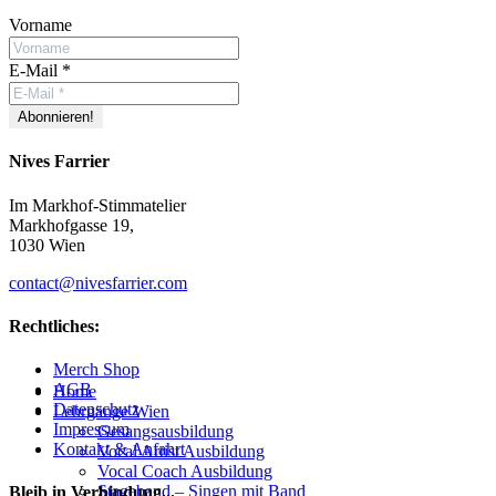
Vorname
E-Mail
*
Nives Farrier
Im Markhof-Stimmatelier
Markhofgasse 19,
1030 Wien
contact@nivesfarrier.com
Rechtliches:
Merch Shop
Hoch
AGB
Home
scrollen
Datenschutz
Lehrgänge Wien
Impressum
Gesangsausbildung
Kontakt & Anfahrt
Vocal Artist Ausbildung
Vocal Coach Ausbildung
Stageband – Singen mit Band
Bleib in Verbindung...