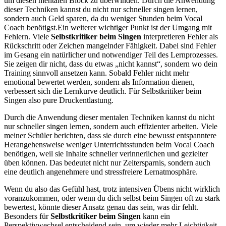
um diesen mentalen Block zu überwinden. Durch die Anwendung
dieser Techniken kannst du nicht nur schneller singen lernen,
sondern auch Geld sparen, da du weniger Stunden beim Vocal
Coach benötigst.​Ein weiterer wichtiger Punkt ist der Umgang mit
Fehlern. Viele
Selbstkritiker beim Singen
interpretieren Fehler als
Rückschritt oder Zeichen mangelnder Fähigkeit. Dabei sind Fehler
im Gesang ein natürlicher und notwendiger Teil des Lernprozesses.
Sie zeigen dir nicht, dass du etwas „nicht kannst“, sondern wo dein
Training sinnvoll ansetzen kann. Sobald Fehler nicht mehr
emotional bewertet werden, sondern als Information dienen,
verbessert sich die Lernkurve deutlich. Für Selbstkritiker beim
Singen also pure Druckentlastung.
Durch die Anwendung dieser mentalen Techniken kannst du nicht
nur schneller singen lernen, sondern auch effizienter arbeiten. Viele
meiner Schüler berichten, dass sie durch eine bewusst entspanntere
Herangehensweise weniger Unterrichtsstunden beim Vocal Coach
benötigen, weil sie Inhalte schneller verinnerlichen und gezielter
üben können. Das bedeutet nicht nur Zeitersparnis, sondern auch
eine deutlich angenehmere und stressfreiere Lernatmosphäre.
Wenn du also das Gefühl hast, trotz intensiven Übens nicht wirklich
voranzukommen, oder wenn du dich selbst beim Singen oft zu stark
bewertest, könnte dieser Ansatz genau das sein, was dir fehlt.
Besonders für
Selbstkritiker beim Singen
kann ein
Perspektivwechsel entscheidend sein, um wieder mehr Leichtigkeit,