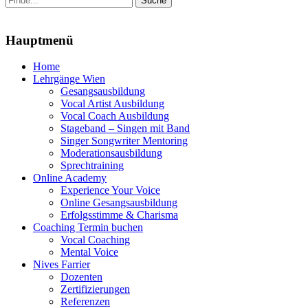
nach:
Menu
Hauptmenü
Zum
Home
Inhalt
Lehrgänge Wien
springen
Gesangsausbildung
Vocal Artist Ausbildung
Vocal Coach Ausbildung
Stageband – Singen mit Band
Singer Songwriter Mentoring
Moderationsausbildung
Sprechtraining
Online Academy
Experience Your Voice
Online Gesangsausbildung
Erfolgsstimme & Charisma
Coaching Termin buchen
Vocal Coaching
Mental Voice
Nives Farrier
Dozenten
Zertifizierungen
Referenzen