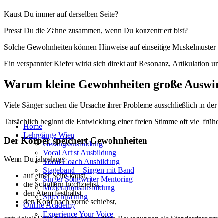
Kaust Du immer auf derselben Seite?
Presst Du die Zähne zusammen, wenn Du konzentriert bist?
Solche Gewohnheiten können Hinweise auf einseitige Muskelmuster se
Ein verspannter Kiefer wirkt sich direkt auf Resonanz, Artikulation u
Warum kleine Gewohnheiten große Auswi
Viele Sänger suchen die Ursache ihrer Probleme ausschließlich in de
Hoch
Tatsächlich beginnt die Entwicklung einer freien Stimme oft viel frü
Home
scrollen
Lehrgänge Wien
Der Körper speichert Gewohnheiten
Gesangsausbildung
Vocal Artist Ausbildung
Wenn Du jahrelang:
Vocal Coach Ausbildung
Stageband – Singen mit Band
auf einer Seite kaust,
Singer Songwriter Mentoring
die Schultern hochziehst,
Moderationsausbildung
den Atem festhältst,
Sprechtraining
den Kopf nach vorne schiebst,
Online Academy
Experience Your Voice