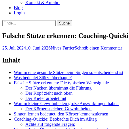
Kontakt & Anfahrt
Blog
Login
bei
Suche
der
nach:
Suche
Falsche Stütze erkennen: Coaching-Quicki
Posted
Autor
25. Juli 2024
10. Juni 2026
Nives Farrier
Schreib einen Kommentar
on
Inhalt
Warum eine gesunde Stütze beim Singen so entscheidend ist
Was bedeutet Stütze überhaupt?
Falsche Stütze erkennen: Die typischen Warnsignale
Der Nacken übernimmt die Führung
Der Kopf zieht nach oben
Der Kiefer arbeitet mit
Warum kleine Gewohnheiten große Auswirkungen haben
Der Körper speichert Gewohnheiten
Singen lernen bedeutet, den Körper kennenzulernen
Coaching-Quickie: Beobachte Dich im Alltag
Achte auf folgende Fragen: