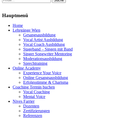
nach:
Menu
Hauptmenü
Zum
Home
Inhalt
Lehrgänge Wien
springen
Gesangsausbildung
Vocal Artist Ausbildung
Vocal Coach Ausbildung
Stageband – Singen mit Band
Singer Songwriter Mentoring
Moderationsausbildung
Sprechtraining
Online Academy
Experience Your Voice
Online Gesangsausbildung
Erfolgsstimme & Charisma
Coaching Termin buchen
Vocal Coaching
Mental Voice
Nives Farrier
Dozenten
Zertifizierungen
Referenzen