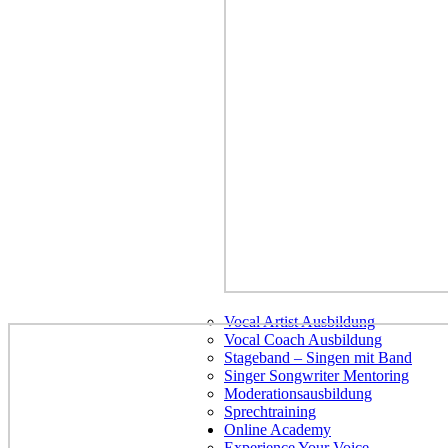
Vocal Artist Ausbildung
Vocal Coach Ausbildung
Stageband – Singen mit Band
Singer Songwriter Mentoring
Moderationsausbildung
Sprechtraining
Online Academy
Experience Your Voice