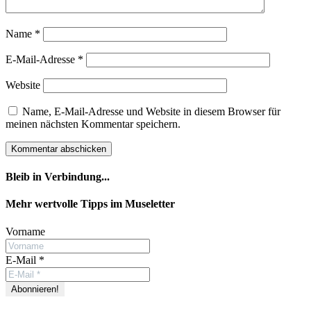
Name
*
E-Mail-Adresse
*
Website
Name, E-Mail-Adresse und Website in diesem Browser für
meinen nächsten Kommentar speichern.
Bleib in Verbindung...
Facebook
YouTube
Instagram
Mehr wertvolle Tipps im Museletter
Vorname
E-Mail
*