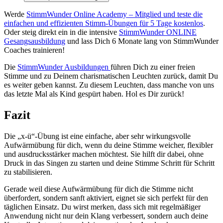
Werde
StimmWunder Online Academy – Mitglied und teste die
einfachen und effizienten Stimm-Übungen für 5 Tage kostenlos
.
Oder steig direkt ein in die intensive
StimmWunder ONLINE
Gesangsausbildung
und lass Dich 6 Monate lang von StimmWunder
Coaches trainieren!
Die
StimmWunder Ausbildungen
führen Dich zu einer freien
Stimme und zu Deinem charismatischen Leuchten zurück, damit Du
es weiter geben kannst. Zu diesem Leuchten, dass manche von uns
das letzte Mal als Kind gespürt haben. Hol es Dir zurück!
Fazit
Die „x-ü“-Übung ist eine einfache, aber sehr wirkungsvolle
Aufwärmübung für dich, wenn du deine Stimme weicher, flexibler
und ausdrucksstärker machen möchtest. Sie hilft dir dabei, ohne
Druck in das Singen zu starten und deine Stimme Schritt für Schritt
zu stabilisieren.
Gerade weil diese Aufwärmübung für dich die Stimme nicht
überfordert, sondern sanft aktiviert, eignet sie sich perfekt für den
täglichen Einsatz. Du wirst merken, dass sich mit regelmäßiger
Anwendung nicht nur dein Klang verbessert, sondern auch deine