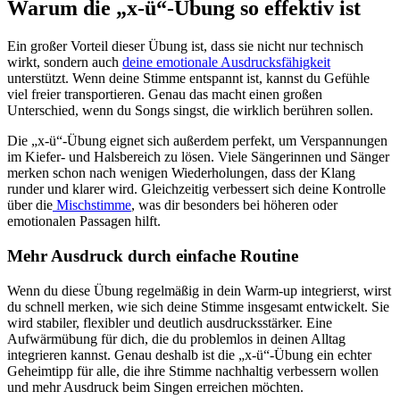
Warum die „x-ü“-Übung so effektiv ist
Ein großer Vorteil dieser Übung ist, dass sie nicht nur technisch
wirkt, sondern auch
deine emotionale Ausdrucksfähigkeit
unterstützt. Wenn deine Stimme entspannt ist, kannst du Gefühle
viel freier transportieren. Genau das macht einen großen
Unterschied, wenn du Songs singst, die wirklich berühren sollen.
Die „x-ü“-Übung eignet sich außerdem perfekt, um Verspannungen
im Kiefer- und Halsbereich zu lösen. Viele Sängerinnen und Sänger
merken schon nach wenigen Wiederholungen, dass der Klang
runder und klarer wird. Gleichzeitig verbessert sich deine Kontrolle
über die
Mischstimme
, was dir besonders bei höheren oder
emotionalen Passagen hilft.
Mehr Ausdruck durch einfache Routine
Wenn du diese Übung regelmäßig in dein Warm-up integrierst, wirst
du schnell merken, wie sich deine Stimme insgesamt entwickelt. Sie
wird stabiler, flexibler und deutlich ausdrucksstärker. Eine
Aufwärmübung für dich, die du problemlos in deinen Alltag
integrieren kannst. Genau deshalb ist die „x-ü“-Übung ein echter
Geheimtipp für alle, die ihre Stimme nachhaltig verbessern wollen
und mehr Ausdruck beim Singen erreichen möchten.