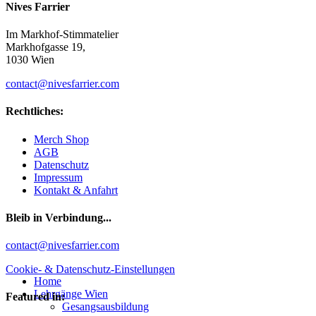
Nives Farrier
Im Markhof-Stimmatelier
Markhofgasse 19,
1030 Wien
contact@nivesfarrier.com
Rechtliches:
Merch Shop
AGB
Datenschutz
Impressum
Kontakt & Anfahrt
Bleib in Verbindung...
Facebook
YouTube
Instagram
contact@nivesfarrier.com
Hoch
Cookie- & Datenschutz-Einstellungen
Home
scrollen
Lehrgänge Wien
Featured in:
Gesangsausbildung