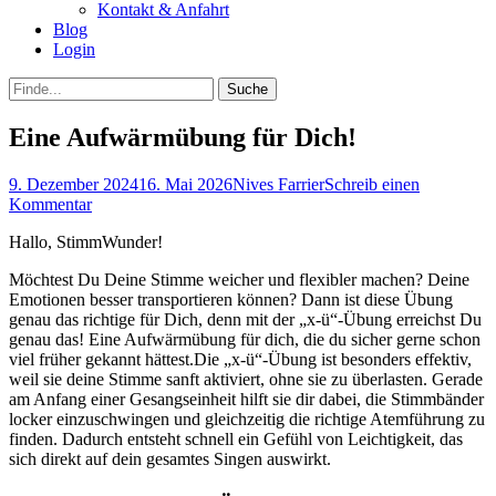
Kontakt & Anfahrt
Blog
Login
bei
Suche
der
nach:
Suche
Eine Aufwärmübung für Dich!
Posted
Autor
9. Dezember 2024
16. Mai 2026
Nives Farrier
Schreib einen
on
Kommentar
Hallo, StimmWunder!
Möchtest Du Deine Stimme weicher und flexibler machen? Deine
Emotionen besser transportieren können? Dann ist diese Übung
genau das richtige für Dich, denn mit der „x-ü“-Übung erreichst Du
genau das! Eine Aufwärmübung für dich, die du sicher gerne schon
viel früher gekannt hättest.Die „x-ü“-Übung ist besonders effektiv,
weil sie deine Stimme sanft aktiviert, ohne sie zu überlasten. Gerade
am Anfang einer Gesangseinheit hilft sie dir dabei, die Stimmbänder
locker einzuschwingen und gleichzeitig die richtige Atemführung zu
finden. Dadurch entsteht schnell ein Gefühl von Leichtigkeit, das
sich direkt auf dein gesamtes Singen auswirkt.