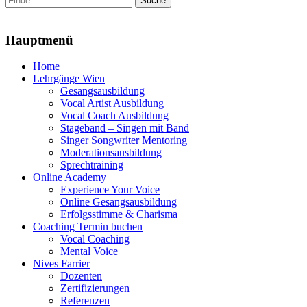
nach:
Menu
Hauptmenü
Zum
Home
Inhalt
Lehrgänge Wien
springen
Gesangsausbildung
Vocal Artist Ausbildung
Vocal Coach Ausbildung
Stageband – Singen mit Band
Singer Songwriter Mentoring
Moderationsausbildung
Sprechtraining
Online Academy
Experience Your Voice
Online Gesangsausbildung
Erfolgsstimme & Charisma
Coaching Termin buchen
Vocal Coaching
Mental Voice
Nives Farrier
Dozenten
Zertifizierungen
Referenzen