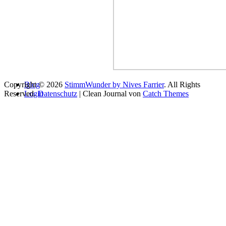
Copyright © 2026
Blog
StimmWunder by Nives Farrier
. All Rights
Reserved.
Login
Datenschutz
| Clean Journal von
Catch Themes
Du scheinst bereit loszulegen…
Name
E-Mail
Telefonnummer:
Ja, ich möchte den MuseLetter von Stimmwunder abonnieren
und spannende Tipps rund um Stimme & Gesang erhalten!
Für welche Ausbildung interessierst Du dich?
Gesangsausbildung
Sprechausbildung
Einzelunterricht
Vocal Coach Ausbildung
Songwriter Mentoring
Wo möchtest Du am Unterricht teilnehmen? (Der Gruppenunterricht
findet immer in Wien statt.)