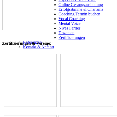
Online Gesangsausbildung
Erfolgsstimme & Charisma
Coaching Termin buchen
Vocal Coaching
Mental Voice
Nives Farrier
Dozenten
Zertifizierungen
Referenzen
Zertifizierungen & Vereine:
Kontakt & Anfahrt