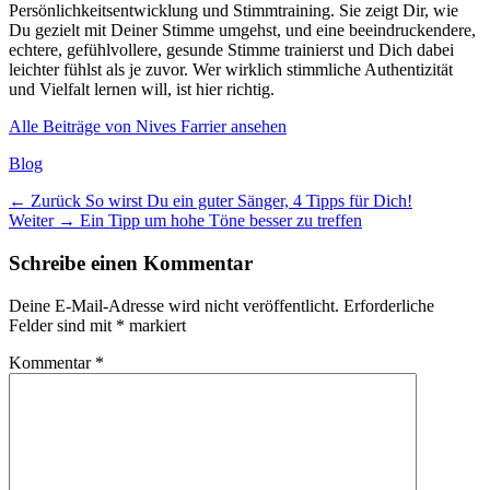
Persönlichkeitsentwicklung und Stimmtraining. Sie zeigt Dir, wie
Du gezielt mit Deiner Stimme umgehst, und eine beeindruckendere,
echtere, gefühlvollere, gesunde Stimme trainierst und Dich dabei
leichter fühlst als je zuvor. Wer wirklich stimmliche Authentizität
und Vielfalt lernen will, ist hier richtig.
Alle Beiträge von Nives Farrier ansehen
Kategorien
Blog
Beitragsnavigation
Vorheriger
← Zurück
So wirst Du ein guter Sänger, 4 Tipps für Dich!
Nächster
Beitrag:
Weiter →
Ein Tipp um hohe Töne besser zu treffen
Beitrag:
Schreibe einen Kommentar
Deine E-Mail-Adresse wird nicht veröffentlicht.
Erforderliche
Felder sind mit
*
markiert
Kommentar
*