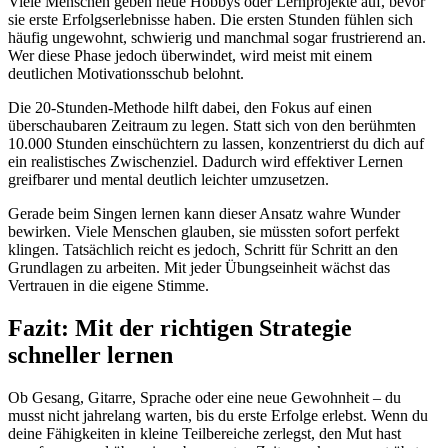
Viele Menschen geben neue Hobbys oder Lernprojekte auf, bevor
sie erste Erfolgserlebnisse haben. Die ersten Stunden fühlen sich
häufig ungewohnt, schwierig und manchmal sogar frustrierend an.
Wer diese Phase jedoch überwindet, wird meist mit einem
deutlichen Motivationsschub belohnt.
Die 20-Stunden-Methode hilft dabei, den Fokus auf einen
überschaubaren Zeitraum zu legen. Statt sich von den berühmten
10.000 Stunden einschüchtern zu lassen, konzentrierst du dich auf
ein realistisches Zwischenziel. Dadurch wird effektiver Lernen
greifbarer und mental deutlich leichter umzusetzen.
Gerade beim Singen lernen kann dieser Ansatz wahre Wunder
bewirken. Viele Menschen glauben, sie müssten sofort perfekt
klingen. Tatsächlich reicht es jedoch, Schritt für Schritt an den
Grundlagen zu arbeiten. Mit jeder Übungseinheit wächst das
Vertrauen in die eigene Stimme.
Fazit: Mit der richtigen Strategie
schneller lernen
Ob Gesang, Gitarre, Sprache oder eine neue Gewohnheit – du
musst nicht jahrelang warten, bis du erste Erfolge erlebst. Wenn du
deine Fähigkeiten in kleine Teilbereiche zerlegst, den Mut hast