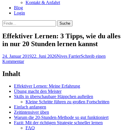
Kontakt & Anfahrt
Blog
Login
bei
Suche
der
nach:
Suche
Effektiver Lernen: 3 Tipps, wie du alles
in nur 20 Stunden lernen kannst
Posted
Autor
24. Januar 2019
22. Juni 2026
Nives Farrier
Schreib einen
on
Kommentar
Inhalt
Effektiver Lernen: Meine Erfahrung
Übung macht den Meister
Skills in überschaubare Häppchen aufteilen
Kleine Schritte führen zu großen Fortschritten
Einfach anfangen
Zeitintensiver üben
Warum die 20-Stunden-Methode so gut funktioniert
Fazit: Mit der richtigen Strategie schneller lernen
FAQ