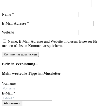
Name
*
E-Mail-Adresse
*
Website
Name, E-Mail-Adresse und Website in diesem Browser für
meinen nächsten Kommentar speichern.
Bleib in Verbindung...
Facebook
YouTube
Instagram
Mehr wertvolle Tipps im Museletter
Vorname
E-Mail
*