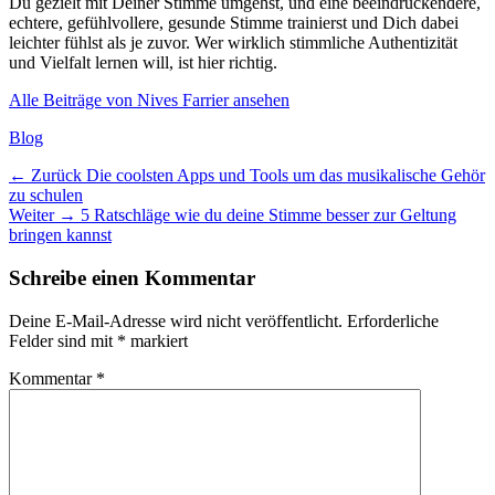
Du gezielt mit Deiner Stimme umgehst, und eine beeindruckendere,
echtere, gefühlvollere, gesunde Stimme trainierst und Dich dabei
leichter fühlst als je zuvor. Wer wirklich stimmliche Authentizität
und Vielfalt lernen will, ist hier richtig.
Alle Beiträge von Nives Farrier ansehen
Kategorien
Blog
Beitragsnavigation
Vorheriger
← Zurück
Die coolsten Apps und Tools um das musikalische Gehör
Beitrag:
zu schulen
Nächster
Weiter →
5 Ratschläge wie du deine Stimme besser zur Geltung
Beitrag:
bringen kannst
Schreibe einen Kommentar
Deine E-Mail-Adresse wird nicht veröffentlicht.
Erforderliche
Felder sind mit
*
markiert
Kommentar
*