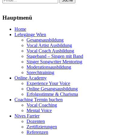
nach:
Menu
Hauptmenü
Zum
Home
Inhalt
Lehrgänge Wien
springen
Gesangsausbildung
Vocal Artist Ausbildung
Vocal Coach Ausbildung
Stageband – Singen mit Band
Singer Songwriter Mentoring
Moderationsausbildung
Sprechtraining
Online Academy
Experience Your Voice
Online Gesangsausbildung
Erfolgsstimme & Charisma
Coaching Termin buchen
Vocal Coaching
Mental Voice
Nives Farrier
Dozenten
Zertifizierungen
Referenzen